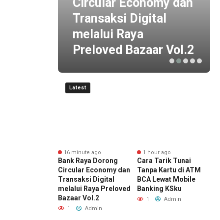
g
Circular Economy dan
n
Transaksi Digital
wal ke
melalui Raya
Preloved Bazaar Vol.2
Latest
nute ago
16 minute ago
1 hour ago
 Final Piala
Bank Raya Dorong
Cara Tarik Tunai
J
en 2026, KAI
Circular Economy dan
Tanpa Kartu di ATM
P
2 Bandung
Transaksi Digital
BCA Lewat Mobile
D
 Pelanggan
melalui Raya Preloved
Banking KSku
I
 Lebih Awal ke
Bazaar Vol.2
D
1
Admin
n
S
1
Admin
Admin