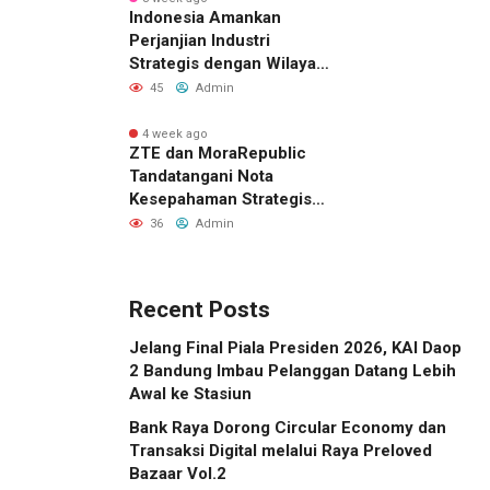
Indonesia Amankan
Perjanjian Industri
Strategis dengan Wilayah
Sverdlovsk, Rusia untuk
45
Admin
Pacu Investasi Manufaktur
4 week ago
ZTE dan MoraRepublic
Tandatangani Nota
Kesepahaman Strategis
untuk Memperluas
36
Admin
Layanan FWA dan FTTH di
Indonesia
Recent Posts
Jelang Final Piala Presiden 2026, KAI Daop
2 Bandung Imbau Pelanggan Datang Lebih
Awal ke Stasiun
Bank Raya Dorong Circular Economy dan
Transaksi Digital melalui Raya Preloved
Bazaar Vol.2