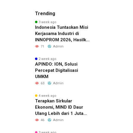
Trending
3 week ago
Indonesia Tuntaskan Misi
Kerjasama Industri di
INNOPROM 2026, Hasilkan
Belasan Kerja Sama
71
Admin
Strategis
2 week ago
APINDO: ION, Solusi
Percepat Digitalisasi
UMKM
63
Admin
4 week ago
Terapkan Sirkular
Ekonomi, MIND ID Daur
Ulang Lebih dari 1 Juta
Ton Material Sisa
46
Admin
3 week ago