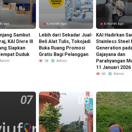
th ago
6 month ago
6 month ago
anjang Sambut
Lebih dari Sekadar Jual-
KAI Hadirkan Sa
aj, KAI Divre III
Beli Alat Tulis, Tokojadi
Stainless Steel
ng Siapkan
Buka Ruang Promosi
Generation pad
Tempat Duduk
Gratis Bagi Pelanggan
Gajayana dan
Parahyangan Mu
Admin
58
Admin
11 Januari 2026
60
Admin