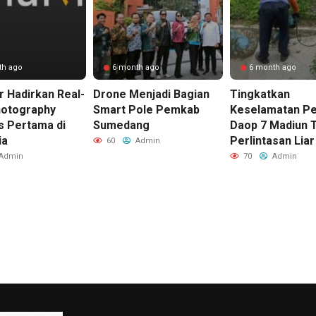
th ago
6 month ago
6 month ago
r Hadirkan Real-
Drone Menjadi Bagian
Tingkatkan
otography
Smart Pole Pemkab
Keselamatan Pe
s Pertama di
Sumedang
Daop 7 Madiun 
ia
Perlintasan Liar
60
Admin
Admin
70
Admin