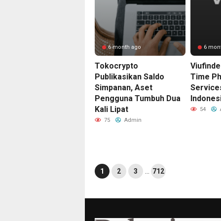
6 month ago
6 mon
Tokocrypto
Viufinde
Publikasikan Saldo
Time Ph
Simpanan, Aset
Service
Pengguna Tumbuh Dua
Indones
Kali Lipat
54
75
Admin
1
2
3
…
712