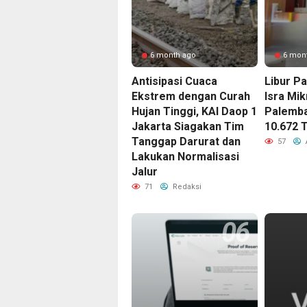
6 month ago
6 mon
Antisipasi Cuaca
Libur P
Ekstrem dengan Curah
Isra Mikr
Hujan Tinggi, KAI Daop 1
Palemba
Jakarta Siagakan Tim
10.672 
Tanggap Darurat dan
57
Lakukan Normalisasi
Jalur
71
Redaksi