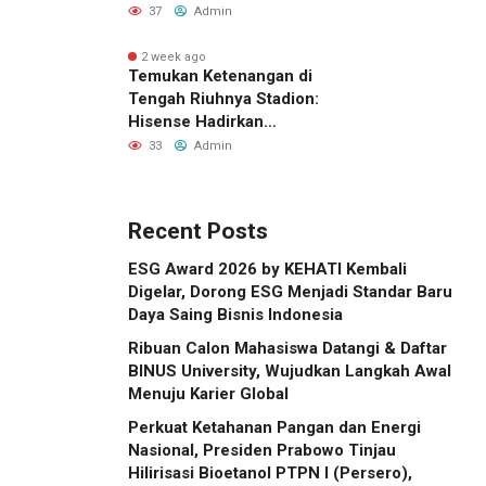
untuk Memperluas
37
Admin
Layanan FWA dan FTTH di
Indonesia
2 week ago
Temukan Ketenangan di
Tengah Riuhnya Stadion:
Hisense Hadirkan
Pengalaman FIFA World
33
Admin
Cup 2026™ yang Lebih
Inklusif Lewat Mobile
Sensory Vehicles di 16
Recent Posts
Kota Tuan Rumah
ESG Award 2026 by KEHATI Kembali
Digelar, Dorong ESG Menjadi Standar Baru
Daya Saing Bisnis Indonesia
Ribuan Calon Mahasiswa Datangi & Daftar
BINUS University, Wujudkan Langkah Awal
Menuju Karier Global
Perkuat Ketahanan Pangan dan Energi
Nasional, Presiden Prabowo Tinjau
Hilirisasi Bioetanol PTPN I (Persero),