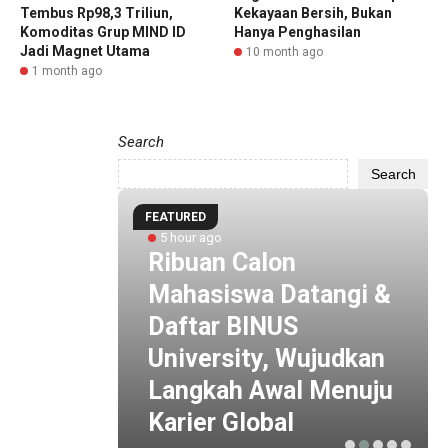
Tembus Rp98,3 Triliun,
Kekayaan Bersih, Bukan
Komoditas Grup MIND ID
Hanya Penghasilan
Jadi Magnet Utama
10 month ago
1 month ago
Search
Search
FEATURED
5 hour ago
 by
Ribuan Calon
i
Mahasiswa Datangi &
 ESG
Daftar BINUS
 Baru
University, Wujudkan
is
Langkah Awal Menuju
Karier Global