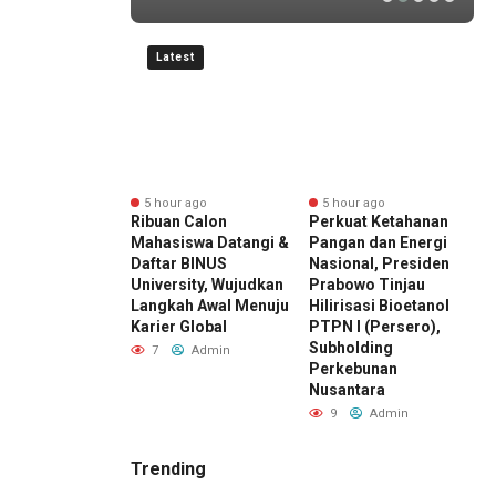
Latest
r ago
5 hour ago
5 hour ago
ward 2026 by
Ribuan Calon
Perkuat Ketahanan
E
I Kembali
Mahasiswa Datangi &
Pangan dan Energi
K
r, Dorong ESG
Daftar BINUS
Nasional, Presiden
D
di Standar Baru
University, Wujudkan
Prabowo Tinjau
M
aing Bisnis
Langkah Awal Menuju
Hilirisasi Bioetanol
D
esia
Karier Global
PTPN I (Persero),
I
Subholding
Admin
7
Admin
Perkebunan
Nusantara
9
Admin
Trending