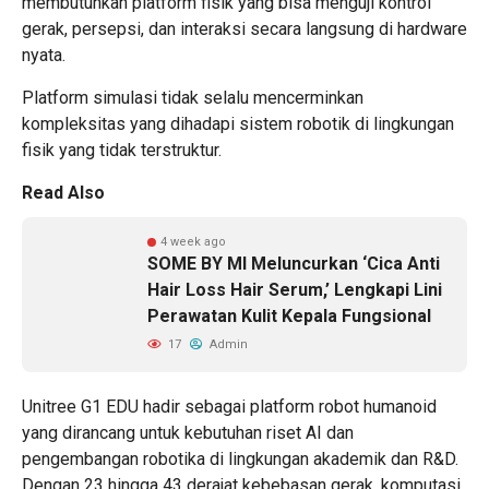
membutuhkan platform fisik yang bisa menguji kontrol
gerak, persepsi, dan interaksi secara langsung di hardware
nyata.
Platform simulasi tidak selalu mencerminkan
kompleksitas yang dihadapi sistem robotik di lingkungan
fisik yang tidak terstruktur.
Read Also
4 week ago
SOME BY MI Meluncurkan ‘Cica Anti
Hair Loss Hair Serum,’ Lengkapi Lini
Perawatan Kulit Kepala Fungsional
17
Admin
Unitree G1
EDU hadir sebagai platform
robot humanoid
yang dirancang untuk kebutuhan riset AI dan
pengembangan robotika di lingkungan akademik dan R&D.
Dengan 23 hingga 43 derajat kebebasan gerak, komputasi