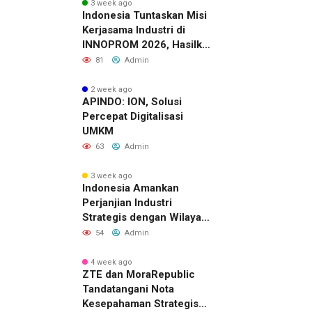
3 week ago
Indonesia Tuntaskan Misi
Kerjasama Industri di
INNOPROM 2026, Hasilkan
Belasan Kerja Sama
81
Admin
Strategis
2 week ago
APINDO: ION, Solusi
Percepat Digitalisasi
UMKM
63
Admin
3 week ago
Indonesia Amankan
Perjanjian Industri
Strategis dengan Wilayah
Sverdlovsk, Rusia untuk
54
Admin
Pacu Investasi Manufaktur
4 week ago
ZTE dan MoraRepublic
Tandatangani Nota
Kesepahaman Strategis