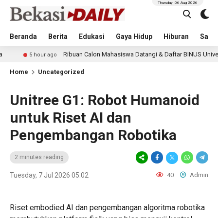
Thursday, 06 Aug 2026
Beranda
Berita
Edukasi
Gaya Hidup
Hiburan
Sastr
Ribuan Calon Mahasiswa Datangi & Daftar BINUS University, Wuj
5 hour ago
Home
Uncategorized
Unitree G1: Robot Humanoid
untuk Riset AI dan
Pengembangan Robotika
2 minutes reading
Tuesday, 7 Jul 2026 05:02
40
Admin
Riset embodied AI dan pengembangan algoritma robotika