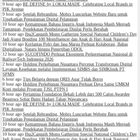
9 hour ago
RE:DEFINE by LOKALMADE, Celebrating Local Brands in
PIK Avenue
9 hour ago
Setelah Rebranding, Mobix Luncurkan Website Baru untuk
Tingkatkan Pengalaman Digital Pelanggan
10 hour ago
Kemampuan Bahasa Inggris Anak Indonesia Masih Menjadi
Tantangan, Pendekatan Pembelajaran Dinilai Perlu Berubah
10 hour ago
Ibu2Canggih Moms Gathering Special National Children’s Day
Jadi Ajang Bonding 100 Momfluencer dan Anak di Hari Anak Nasional
10 hour ago
Korlantas Polri dan Jasa Marga Perkuat Kolaborasi, Bahas
Digitalisasi, Nataru hingga Penertiban ODOL
12 hour ago
SUCOFINDO Perkuat Ekosistem Perkeretaapian Nasional di
RailwayTech Indonesia 2026
2 hour ago
Holding Perkebunan Nusantara Percepat Transformasi Digital
Layanan Kesehatan melalui Implementasi SIMRS dan SIMKlinik PT
SPMN
6 hour ago
Tips Belanja dengan QRIS Agar Tidak Boros
8 hour ago
Holding Perkebunan Nusantara Perkuat Daya Saing UMKM
Kopi melalui Program TJSL PTPN I
8 hour ago
Pertamina Foundation Bekali Lebih dari 500 Calon Awardee
Beasiswa Sobat Bumi Hadapi Tahap Wawancara
9 hour ago
RE:DEFINE by LOKALMADE, Celebrating Local Brands in
PIK Avenue
9 hour ago
Setelah Rebranding, Mobix Luncurkan Website Baru untuk
Tingkatkan Pengalaman Digital Pelanggan
10 hour ago
Kemampuan Bahasa Inggris Anak Indonesia Masih Menjadi
Tantangan, Pendekatan Pembelajaran Dinilai Perlu Berubah
10 hour ago
Ibu2Canggih Moms Gathering Special National Children’s Day
Jadi Ajang Bonding 100 Momfluencer dan Anak di Hari Anak Nasional