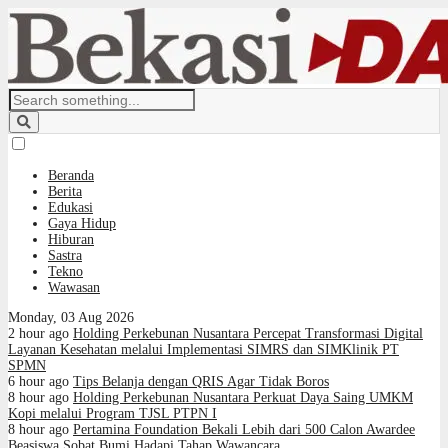
Beranda
Berita
Edukasi
Gaya Hidup
Hiburan
Sastra
Tekno
Wawasan
Monday, 03 Aug 2026
2 hour ago
Holding Perkebunan Nusantara Percepat Transformasi Digital
Layanan Kesehatan melalui Implementasi SIMRS dan SIMKlinik PT
SPMN
6 hour ago
Tips Belanja dengan QRIS Agar Tidak Boros
8 hour ago
Holding Perkebunan Nusantara Perkuat Daya Saing UMKM
Kopi melalui Program TJSL PTPN I
8 hour ago
Pertamina Foundation Bekali Lebih dari 500 Calon Awardee
Beasiswa Sobat Bumi Hadapi Tahap Wawancara