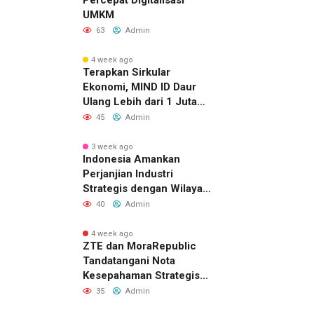
UMKM
63
Admin
4 week ago
Terapkan Sirkular
Ekonomi, MIND ID Daur
Ulang Lebih dari 1 Juta
Ton Material Sisa
45
Admin
3 week ago
Indonesia Amankan
Perjanjian Industri
Strategis dengan Wilayah
Sverdlovsk, Rusia untuk
40
Admin
Pacu Investasi Manufaktur
4 week ago
ZTE dan MoraRepublic
Tandatangani Nota
Kesepahaman Strategis
untuk Memperluas
35
Admin
Layanan FWA dan FTTH di