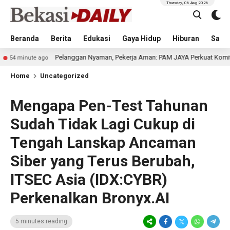
Thursday, 06 Aug 2026
Beranda
Berita
Edukasi
Gaya Hidup
Hiburan
Sastr
Pelanggan Nyaman, Pekerja Aman: PAM JAYA Perkuat Komitmen K3 Bersama 
Home
Uncategorized
Mengapa Pen-Test Tahunan
Sudah Tidak Lagi Cukup di
Tengah Lanskap Ancaman
Siber yang Terus Berubah,
ITSEC Asia (IDX:CYBR)
Perkenalkan Bronyx.AI
5 minutes reading