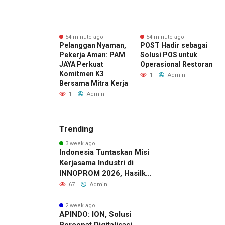
nute ago
54 minute ago
54 minute ago
ai Buka Cabang
Pelanggan Nyaman,
POST Hadir sebagai
d
ar Mobil
Pekerja Aman: PAM
Solusi POS untuk
d
oran, Kucurkan
JAYA Perkuat
Operasional Restoran
K
man hingga Rp2
Komitmen K3
P
1
Admin
 untuk
Bersama Mitra Kerja
M
room
1
Admin
Admin
Trending
3 week ago
Indonesia Tuntaskan Misi
Kerjasama Industri di
INNOPROM 2026, Hasilkan
Belasan Kerja Sama
67
Admin
Strategis
2 week ago
APINDO: ION, Solusi
Percepat Digitalisasi