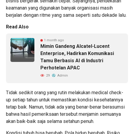
bisnis bergerak semakin cepat. Sayangnya, pendekatan
keamanan yang digunakan banyak organisasi masih
berjalan dengan ritme yang sama seperti satu dekade lalu.
Read Also
1 month ago
Mimin Gandeng Alcatel-Lucent
Enterprise, Hadirkan Komunikasi
Tamu Berbasis AI di Industri
Perhotelan APAC
29
Admin
Tidak sedikit orang yang rutin melakukan medical check-
up setiap tahun untuk memastikan kondisi kesehatannya
tetap baik. Namun, tidak ada yang benar-benar berasumsi
bahwa hasil pemeriksaan tersebut menjamin semuanya
akan baik-baik saja selama setahun penuh.
Kondisi tubuh bisa berubah. Pola hidup berubah. Risiko