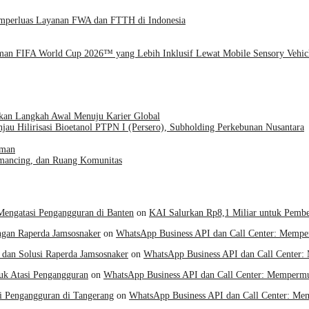
emperluas Layanan FWA dan FTTH di Indonesia
man FIFA World Cup 2026™ yang Lebih Inklusif Lewat Mobile Sensory Vehic
kan Langkah Awal Menuju Karier Global
jau Hilirisasi Bioetanol PTPN I (Persero), Subholding Perkebunan Nusantara
aman
emancing, dan Ruang Komunitas
Mengatasi Pengangguran di Banten
on
KAI Salurkan Rp8,1 Miliar untuk Pembe
gan Raperda Jamsosnaker
on
WhatsApp Business API dan Call Center: Memp
dan Solusi Raperda Jamsosnaker
on
WhatsApp Business API dan Call Center
uk Atasi Pengangguran
on
WhatsApp Business API dan Call Center: Memperm
i Pengangguran di Tangerang
on
WhatsApp Business API dan Call Center: M