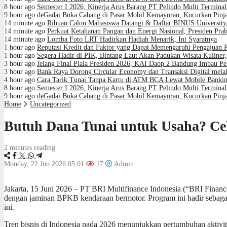
8 hour ago
Semester I 2026, Kinerja Arus Barang PT Pelindo Multi Termin
9 hour ago
deGadai Buka Cabang di Pasar Mobil Kemayoran, Kucurkan Pin
14 minute ago
Ribuan Calon Mahasiswa Datangi & Daftar BINUS University
14 minute ago
Perkuat Ketahanan Pangan dan Energi Nasional, Presiden Prab
14 minute ago
Lomba Foto LRT Hadirkan Hadiah Menarik, Ini Syaratnya
1 hour ago
Reputasi Kredit dan Faktor yang Dapat Memengaruhi Pengajuan 
1 hour ago
Segera Hadir di PIK, Bintang Laut Akan Padukan Wisata Kuline
3 hour ago
Jelang Final Piala Presiden 2026, KAI Daop 2 Bandung Imbau Pe
3 hour ago
Bank Raya Dorong Circular Economy dan Transaksi Digital melal
4 hour ago
Cara Tarik Tunai Tanpa Kartu di ATM BCA Lewat Mobile Banki
8 hour ago
Semester I 2026, Kinerja Arus Barang PT Pelindo Multi Termin
9 hour ago
deGadai Buka Cabang di Pasar Mobil Kemayoran, Kucurkan Pin
Home
Uncategorized
Butuh Dana Tunai untuk Usaha? Ce
2 minutes reading
Monday, 22 Jun 2026 05:01
17
Admin
Jakarta, 15 Juni 2026 – PT BRI Multifinance Indonesia (“BRI Fina
dengan jaminan BPKB kendaraan bermotor. Program ini hadir sebagai 
ini.
Tren bisnis di Indonesia pada 2026 menunjukkan pertumbuhan akti