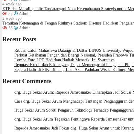
4 week ago
ZTE dan MoraRepublic Tandatangani Nota Kesepahaman Strategis untuk M
37
Admin
2 week ago
Temukan Ketenangan di Tengah Riuhnya Stadion: Hisense Hadirkan Pengala
33
Admin
Recent Posts
Ribuan Calon Mahasiswa Datangi & Daftar BINUS University, Wujud
Perkuat Ketahanan Pangan dan Energi Nasional, Presiden Prabowo Tin
Lomba Foto LRT Hadirkan Hadiah Menarik, Ini Syaratnya
Reputasi Kredit dan Faktor yang Dapat Memengaruhi Pengajuan Pinj
Segera Hadir di PIK, Bintang Laut Akan Padukan Wisata Kuliner, M
Recent Comments
drg. Huga Sekar Arum: Raperda Jamsosnaker Diharapkan Jadi Solusi 
Cara drg. Huga Sekar Arum Menghadapi Tantangan Pengangguran den
Huga Sekar Arum Soroti Pengaruh Teknologi Terhadap Pengangguran 
drg. Huga Sekar Arum Tegaskan Pentingnya Raperda Jamsosnaker unt
Raperda Jamsosnaker Jadi Fokus drg. Huga Sekar Arum untuk Kurang