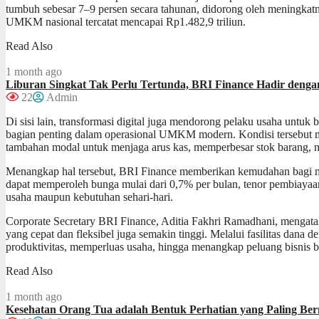
tumbuh sebesar 7–9 persen secara tahunan, didorong oleh meningkatnya
UMKM nasional tercatat mencapai Rp1.482,9 triliun.
Read Also
1 month ago
Liburan Singkat Tak Perlu Tertunda, BRI Finance Hadir dengan
22
Admin
Di sisi lain, transformasi digital juga mendorong pelaku usaha untuk 
bagian penting dalam operasional UMKM modern. Kondisi tersebut 
tambahan modal untuk menjaga arus kas, memperbesar stok barang, 
Menangkap hal tersebut, BRI Finance memberikan kemudahan bagi
dapat memperoleh bunga mulai dari 0,7% per bulan, tenor pembiayaan
usaha maupun kebutuhan sehari-hari.
Corporate Secretary BRI Finance, Aditia Fakhri Ramadhani, mengat
yang cepat dan fleksibel juga semakin tinggi. Melalui fasilitas d
produktivitas, memperluas usaha, hingga menangkap peluang bisnis b
Read Also
1 month ago
Kesehatan Orang Tua adalah Bentuk Perhatian yang Paling Be