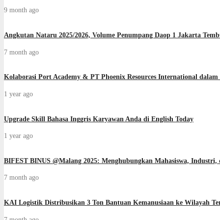
9 month ago
Angkutan Nataru 2025/2026, Volume Penumpang Daop 1 Jakarta Temb
7 month ago
Kolaborasi Port Academy & PT Phoenix Resources International dala
1 year ago
Upgrade Skill Bahasa Inggris Karyawan Anda di English Today
1 year ago
BIFEST BINUS @Malang 2025: Menghubungkan Mahasiswa, Industri, dan
7 month ago
KAI Logistik Distribusikan 3 Ton Bantuan Kemanusiaan ke Wilayah 
7 month ago