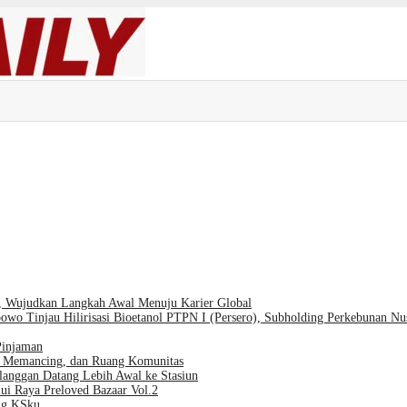
, Wujudkan Langkah Awal Menuju Karier Global
owo Tinjau Hilirisasi Bioetanol PTPN I (Persero), Subholding Perkebunan Nu
Pinjaman
r, Memancing, dan Ruang Komunitas
langgan Datang Lebih Awal ke Stasiun
ui Raya Preloved Bazaar Vol.2
ng KSku