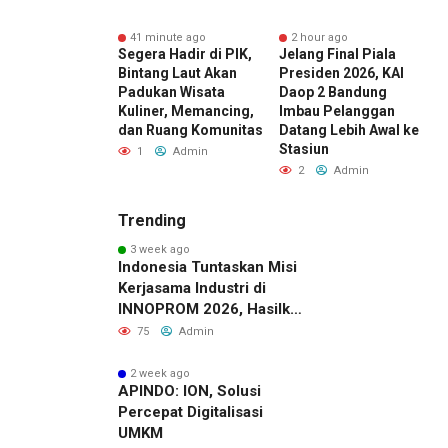
nute ago
41 minute ago
2 hour ago
si Kredit dan
Segera Hadir di PIK,
Jelang Final Piala
R
 yang Dapat
Bintang Laut Akan
Presiden 2026, KAI
F
garuhi
Padukan Wisata
Daop 2 Bandung
juan Pinjaman
Kuliner, Memancing,
Imbau Pelanggan
P
dan Ruang Komunitas
Datang Lebih Awal ke
Admin
Stasiun
1
Admin
2
Admin
Trending
3 week ago
Indonesia Tuntaskan Misi
Kerjasama Industri di
INNOPROM 2026, Hasilkan
Belasan Kerja Sama
75
Admin
Strategis
2 week ago
APINDO: ION, Solusi
Percepat Digitalisasi
UMKM