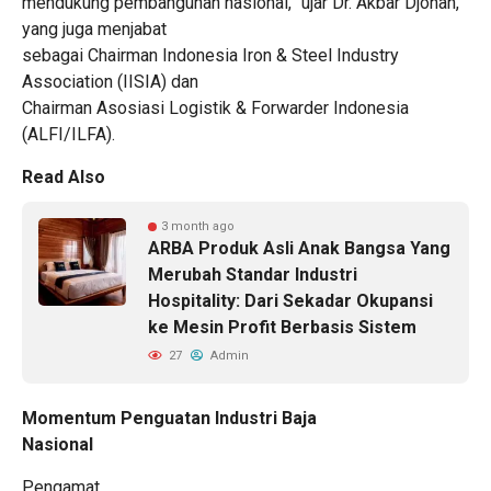
mendukung pembangunan nasional,” ujar Dr. Akbar Djohan,
yang juga menjabat
sebagai Chairman Indonesia Iron & Steel Industry
Association (IISIA) dan
Chairman Asosiasi Logistik & Forwarder Indonesia
(ALFI/ILFA).
Read Also
3 month ago
ARBA Produk Asli Anak Bangsa Yang
Merubah Standar Industri
Hospitality: Dari Sekadar Okupansi
ke Mesin Profit Berbasis Sistem
27
Admin
Momentum Penguatan Industri Baja
Nasional
Pengamat