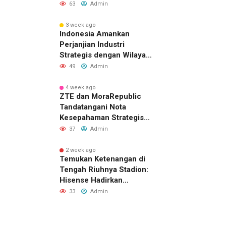
63
Admin
3 week ago
Indonesia Amankan
Perjanjian Industri
Strategis dengan Wilayah
Sverdlovsk, Rusia untuk
49
Admin
Pacu Investasi Manufaktur
4 week ago
ZTE dan MoraRepublic
Tandatangani Nota
Kesepahaman Strategis
untuk Memperluas
37
Admin
Layanan FWA dan FTTH di
Indonesia
2 week ago
Temukan Ketenangan di
Tengah Riuhnya Stadion:
Hisense Hadirkan
Pengalaman FIFA World
33
Admin
Cup 2026™ yang Lebih
Inklusif Lewat Mobile
Sensory Vehicles di 16