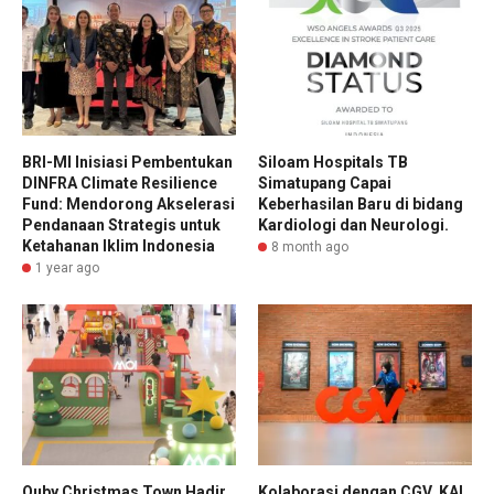
BRI-MI Inisiasi Pembentukan
Siloam Hospitals TB
DINFRA Climate Resilience
Simatupang Capai
Fund: Mendorong Akselerasi
Keberhasilan Baru di bidang
Pendanaan Strategis untuk
Kardiologi dan Neurologi.
Ketahanan Iklim Indonesia
8 month ago
1 year ago
Quby Christmas Town Hadir
Kolaborasi dengan CGV, KAI