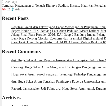
2 week ago
Temukan Ketenangan di Tengah Riuhnya Stadion: Hisense Hadirkan Pengala
32
Admin
Recent Posts
Reputasi Kredit dan Faktor yang Dapat Memengaruhi Pengajuan Pinj
Segera Hadir di PIK, Bintang Laut Akan Padukan Wisata Kuliner, M
Jelang Final Piala Presiden 2026, KAI Daop 2 Bandung Imbau Pelang
Bank Raya Dorong Circular Economy dan Transaksi Digital melalui R
Cara Tarik Tunai Tanpa Kartu di ATM BCA Lewat Mobile Banking K
Recent Comments
drg. Huga Sekar Arum: Raperda Jamsosnaker Diharapkan Jadi Solusi 
Cara drg. Huga Sekar Arum Menghadapi Tantangan Pengangguran den
Huga Sekar Arum Soroti Pengaruh Teknologi Terhadap Pengangguran 
drg. Huga Sekar Arum Tegaskan Pentingnya Raperda Jamsosnaker unt
Raperda Jamsosnaker Jadi Fokus drg. Huga Sekar Arum untuk Kurang
Archives