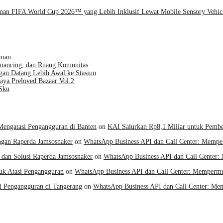
man FIFA World Cup 2026™ yang Lebih Inklusif Lewat Mobile Sensory Vehic
aman
emancing, dan Ruang Komunitas
gan Datang Lebih Awal ke Stasiun
aya Preloved Bazaar Vol.2
Sku
Mengatasi Pengangguran di Banten
on
KAI Salurkan Rp8,1 Miliar untuk Pembe
gan Raperda Jamsosnaker
on
WhatsApp Business API dan Call Center: Memp
dan Solusi Raperda Jamsosnaker
on
WhatsApp Business API dan Call Center
uk Atasi Pengangguran
on
WhatsApp Business API dan Call Center: Memperm
i Pengangguran di Tangerang
on
WhatsApp Business API dan Call Center: M