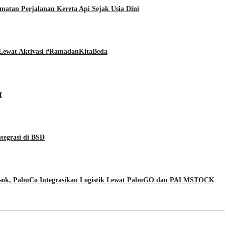
matan Perjalanan Kereta Api Sejak Usia Dini
Lewat Aktivasi #RamadanKitaBeda
f
tegrasi di BSD
 Pasok, PalmCo Integrasikan Logistik Lewat PalmGO dan PALMSTOCK