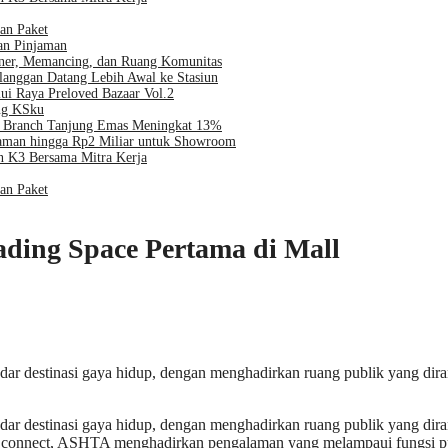
an Paket
an Pinjaman
iner, Memancing, dan Ruang Komunitas
langgan Datang Lebih Awal ke Stasiun
ui Raya Preloved Bazaar Vol.2
ng KSku
al Branch Tanjung Emas Meningkat 13%
jaman hingga Rp2 Miliar untuk Showroom
 K3 Bersama Mitra Kerja
an Paket
ading Space Pertama di Mall
dar destinasi gaya hidup, dengan menghadirkan ruang publik yang dira
dar destinasi gaya hidup, dengan menghadirkan ruang publik yang dira
o connect, ASHTA menghadirkan pengalaman yang melampaui fungsi p