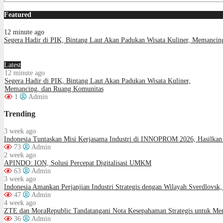
Featured
12 minute ago
Segera Hadir di PIK, Bintang Laut Akan Padukan Wisata Kuliner, Memanci
Latest
12 minute ago
Segera Hadir di PIK, Bintang Laut Akan Padukan Wisata Kuliner,
Memancing, dan Ruang Komunitas
1
Admin
Trending
3 week ago
Indonesia Tuntaskan Misi Kerjasama Industri di INNOPROM 2026, Hasilkan 
73
Admin
2 week ago
APINDO: ION, Solusi Percepat Digitalisasi UMKM
63
Admin
3 week ago
Indonesia Amankan Perjanjian Industri Strategis dengan Wilayah Sverdlovsk,
47
Admin
4 week ago
ZTE dan MoraRepublic Tandatangani Nota Kesepahaman Strategis untuk M
36
Admin