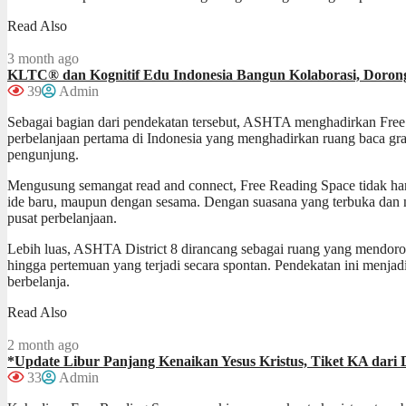
Read Also
3 month ago
KLTC® dan Kognitif Edu Indonesia Bangun Kolaborasi, Doro
39
Admin
Sebagai bagian dari pendekatan tersebut, ASHTA menghadirkan Free 
perbelanjaan pertama di Indonesia yang menghadirkan ruang baca gra
pengunjung.
Mengusung semangat read and connect, Free Reading Space tidak hany
ide baru, maupun dengan sesama. Dengan suasana yang terbuka dan 
pusat perbelanjaan.
Lebih luas, ASHTA District 8 dirancang sebagai ruang yang mendorong
hingga pertemuan yang terjadi secara spontan. Pendekatan ini menja
berbelanja.
Read Also
2 month ago
*Update Libur Panjang Kenaikan Yesus Kristus, Tiket KA dari 
33
Admin