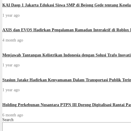
KAI Daop 1 Jakarta Edukasi Siswa SMP di Bojong Gede tentang Kesela
1 year ago
AXIS dan EVOS Hadirkan Pengalaman Ramadan Interaktif di Roblox 
4 month ago
Menjawab Tantangan Kelistrikan Indonesia dengan Solusi Trafo Inovati
1 year ago
Stasiun Jatake Hadirkan Kenyamanan Dalam Transportasi Publik Terin
1 year ago
Holding Perkebunan Nusantara PTPN III Dorong Digitalisasi Rantai
6 month ago
Search