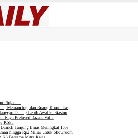
an Pinjaman
iner, Memancing, dan Ruang Komunitas
langgan Datang Lebih Awal ke Stasiun
ui Raya Preloved Bazaar Vol.2
ng KSku
al Branch Tanjung Emas Meningkat 13%
jaman hingga Rp2 Miliar untuk Showroom
 K3 Bersama Mitra Kerja