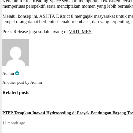
Kehadiran Free Reading Space semakin memperkuat ekosistem tersebu
memperluas perspektif, serta menciptakan momen yang lebih berma
Melalui konsep ini, ASHTA District 8 mengajak masyarakat untuk meli
tempat orang dapat berhenti sejenak, membaca, dan yang terpenting, s
Press Release juga sudah tayang di
VRITIMES
Admin
Another post by Admin
Related posts
PTPP Terapkan Inovasi Hydroseeding di Proyek Bendungan Bagong Tren
11 month ago