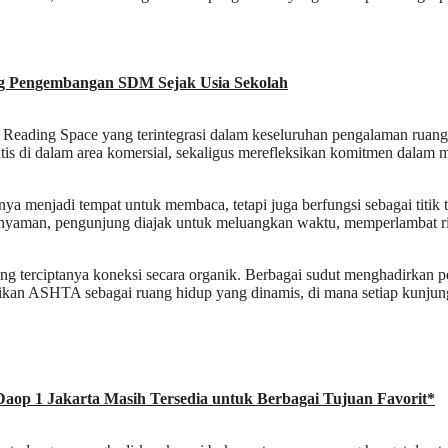
ng Pengembangan SDM Sejak Usia Sekolah
Reading Space yang terintegrasi dalam keseluruhan pengalaman ruangn
tis di dalam area komersial, sekaligus merefleksikan komitmen dalam 
a menjadi tempat untuk membaca, tetapi juga berfungsi sebagai titik 
nyaman, pengunjung diajak untuk meluangkan waktu, memperlambat ri
 terciptanya koneksi secara organik. Berbagai sudut menghadirkan pelu
dikan ASHTA sebagai ruang hidup yang dinamis, di mana setiap kunjun
Daop 1 Jakarta Masih Tersedia untuk Berbagai Tujuan Favorit*