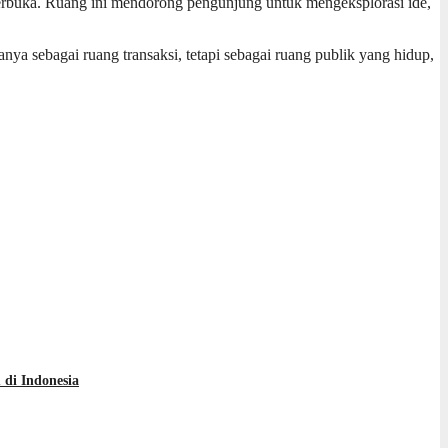
erbuka. Ruang ini mendorong pengunjung untuk mengeksplorasi ide,
ya sebagai ruang transaksi, tetapi sebagai ruang publik yang hidup,
di Indonesia