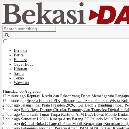
Beranda
Berita
Edukasi
Gaya Hidup
Hiburan
Sastra
Tekno
Wawasan
Thursday, 06 Aug 2026
12 minute ago
Reputasi Kredit dan Faktor yang Dapat Memengaruhi Pengaju
12 minute ago
Segera Hadir di PIK, Bintang Laut Akan Padukan Wisata Kul
2 hour ago
Jelang Final Piala Presiden 2026, KAI Daop 2 Bandung Imbau Pe
2 hour ago
Bank Raya Dorong Circular Economy dan Transaksi Digital melal
3 hour ago
Cara Tarik Tunai Tanpa Kartu di ATM BCA Lewat Mobile Banki
7 hour ago
Semester I 2026, Kinerja Arus Barang PT Pelindo Multi Termin
8 hour ago
deGadai Buka Cabang di Pasar Mobil Kemayoran, Kucurkan Pin
8 hour ago
Pelanggan Nyaman, Pekerja Aman: PAM JAYA Perkuat Komitmen