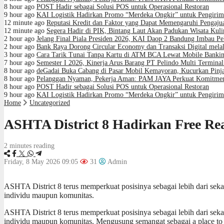
8 hour ago
POST Hadir sebagai Solusi POS untuk Operasional Restoran
9 hour ago
KAI Logistik Hadirkan Promo “Merdeka Ongkir” untuk Pengirim
12 minute ago
Reputasi Kredit dan Faktor yang Dapat Memengaruhi Pengaju
12 minute ago
Segera Hadir di PIK, Bintang Laut Akan Padukan Wisata Kul
2 hour ago
Jelang Final Piala Presiden 2026, KAI Daop 2 Bandung Imbau Pe
2 hour ago
Bank Raya Dorong Circular Economy dan Transaksi Digital melal
3 hour ago
Cara Tarik Tunai Tanpa Kartu di ATM BCA Lewat Mobile Banki
7 hour ago
Semester I 2026, Kinerja Arus Barang PT Pelindo Multi Termin
8 hour ago
deGadai Buka Cabang di Pasar Mobil Kemayoran, Kucurkan Pin
8 hour ago
Pelanggan Nyaman, Pekerja Aman: PAM JAYA Perkuat Komitmen
8 hour ago
POST Hadir sebagai Solusi POS untuk Operasional Restoran
9 hour ago
KAI Logistik Hadirkan Promo “Merdeka Ongkir” untuk Pengirim
Home
Uncategorized
ASHTA District 8 Hadirkan Free Re
2 minutes reading
Friday, 8 May 2026 09:05
31
Admin
ASHTA District 8 terus memperkuat posisinya sebagai lebih dari seka
individu maupun komunitas.
ASHTA District 8 terus memperkuat posisinya sebagai lebih dari seka
individu maupun komunitas. Mengusung semangat sebagai a place t