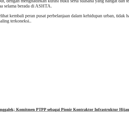
t, dengan menghadirkan kurasi buku serta suasana yang hangat dan t
kna selama berada di ASHTA.
hat kembali peran pusat perbelanjaan dalam kehidupan urban, tidak han
aling terkoneksi..
ggalek; Komitmen PTPP sebagai Pionir Kontraktor Infrastruktur Hijau 