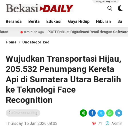
Friday, 07 Aug 2026
Beranda
Berita
Edukasi
Gaya Hidup
Hiburan
Sastr
POST Perkuat Digitalisasi Retail dengan Software Kasir Terinte
8 minute ago
Home
Uncategorized
Wujudkan Transportasi Hijau,
205.532 Penumpang Kereta
Api di Sumatera Utara Beralih
ke Teknologi Face
Recognition
2 minutes reading
Thursday, 15 Jan 2026 08:03
71
Admin