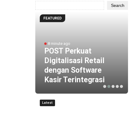
Search
FEATURED
uksi
8 minute ago
ibusi
POST Perkuat
Digitalisasi Retail
na
dengan Software
atan
Kasir Terintegrasi
Latest