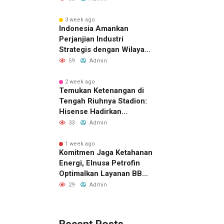
3 week ago
Indonesia Amankan
Perjanjian Industri
Strategis dengan Wilayah
Sverdlovsk, Rusia untuk
59
Admin
Pacu Investasi Manufaktur
2 week ago
Temukan Ketenangan di
Tengah Riuhnya Stadion:
Hisense Hadirkan
Pengalaman FIFA World
33
Admin
Cup 2026™ yang Lebih
Inklusif Lewat Mobile
1 week ago
Komitmen Jaga Ketahanan
Sensory Vehicles di 16
Energi, Elnusa Petrofin
Kota Tuan Rumah
Optimalkan Layanan BBM
di Kalbar
29
Admin