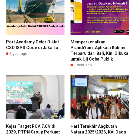
Port Academy Gelar Diklat
Memperkenalkan
CSO ISPS Code di Jakarta
PrandiYum: Aplikasi Kuliner
Terbaru dari Bali, Kini Dibuka
1 year ago
untuk Uji Coba Publik
1 year ago
Kejar Target ROA 7,6% di
Hari Terakhir Angkutan
2029, PTPN Group Perkuat
Nataru 2025/2026, KAI Daop