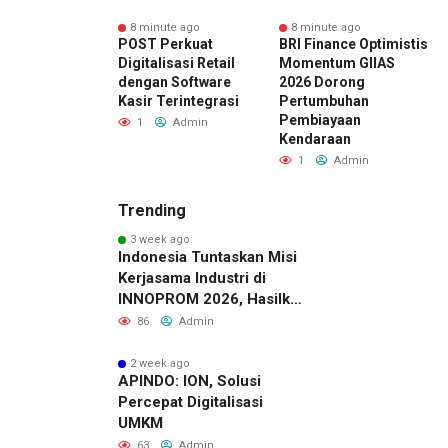
ute ago
8 minute ago
8 minute ago
tian Produksi
POST Perkuat
BRI Finance Optimistis
K
ng, Kontribusi
Digitalisasi Retail
Momentum GIIAS
T
n dan
dengan Software
2026 Dorong
D
imaan Guna
Kasir Terintegrasi
Pertumbuhan
P
at Kedaulatan
Pembiayaan
P
1
Admin
Kendaraan
Admin
1
Admin
Trending
3 week ago
Indonesia Tuntaskan Misi
Kerjasama Industri di
INNOPROM 2026, Hasilkan
Belasan Kerja Sama
86
Admin
Strategis
2 week ago
APINDO: ION, Solusi
Percepat Digitalisasi
UMKM
63
Admin