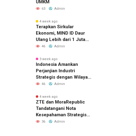
UMKM
63
Admin
4 week ago
Terapkan Sirkular
Ekonomi, MIND ID Daur
Ulang Lebih dari 1 Juta
Ton Material Sisa
46
Admin
3 week ago
Indonesia Amankan
Perjanjian Industri
Strategis dengan Wilayah
Sverdlovsk, Rusia untuk
46
Admin
Pacu Investasi Manufaktur
4 week ago
ZTE dan MoraRepublic
Tandatangani Nota
Kesepahaman Strategis
untuk Memperluas
36
Admin
Layanan FWA dan FTTH di
Indonesia