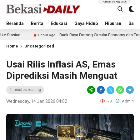
Thursday, 06 Aug 2026
Beranda
Berita
Edukasi
Gaya Hidup
Hiburan
Sastr
Bank Raya Dorong Circular Economy dan Transaksi Digital 
1 hour ago
Home
Uncategorized
Usai Rilis Inflasi AS, Emas
Diprediksi Masih Menguat
2 minutes reading
Wednesday, 14 Jan 2026 04:02
78
Admin