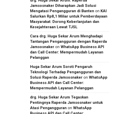
drg. Huga Sekar Arum: Raperda
Jamsosnaker Diharapkan Jadi Solusi
Mengatasi Pengangguran di Banten
on
KAI
Salurkan Rp8,1 Miliar untuk Pemberdayaan
Masyarakat: Dorong Keberlanjutan dan
Kesejahteraan Lewat TJSL
Cara drg. Huga Sekar Arum Menghadapi
Tantangan Pengangguran dengan Raperda
Jamsosnaker
on
WhatsApp Business API
dan Call Center: Mempermudah Layanan
Pelanggan
Huga Sekar Arum Soroti Pengaruh
Teknologi Terhadap Pengangguran dan
Solusi Raperda Jamsosnaker
on
WhatsApp
Business API dan Call Center:
Mempermudah Layanan Pelanggan
drg. Huga Sekar Arum Tegaskan
Pentingnya Raperda Jamsosnaker untuk
Atasi Pengangguran
on
WhatsApp
Business API dan Call Center: