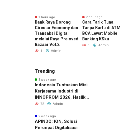
r ago
1 hour ago
2 hour ago
 Final Piala
Bank Raya Dorong
Cara Tarik Tunai
J
en 2026, KAI
Circular Economy dan
Tanpa Kartu di ATM
P
2 Bandung
Transaksi Digital
BCA Lewat Mobile
D
 Pelanggan
melalui Raya Preloved
Banking KSku
I
 Lebih Awal ke
Bazaar Vol.2
D
1
Admin
n
S
1
Admin
Admin
Trending
3 week ago
Indonesia Tuntaskan Misi
Kerjasama Industri di
INNOPROM 2026, Hasilkan
Belasan Kerja Sama
72
Admin
Strategis
2 week ago
APINDO: ION, Solusi
Percepat Digitalisasi