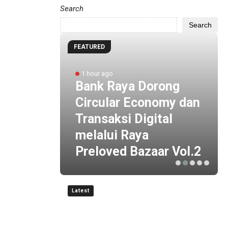
Search
Search
FEATURED
la
1 hour ago
KAI
Bank Raya Dorong
g
Circular Economy dan
n
Transaksi Digital
wal ke
melalui Raya
Preloved Bazaar Vol.2
Latest