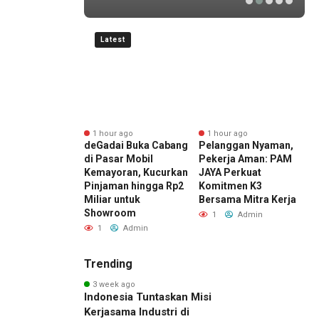
Latest
ute ago
1 hour ago
1 hour ago
er I 2026,
deGadai Buka Cabang
Pelanggan Nyaman,
S
a Arus Barang
di Pasar Mobil
Pekerja Aman: PAM
K
indo Multi
Kemayoran, Kucurkan
JAYA Perkuat
P
nal Branch
Pinjaman hingga Rp2
Komitmen K3
T
ng Emas
Miliar untuk
Bersama Mitra Kerja
T
gkat 13%
Showroom
M
1
Admin
Admin
1
Admin
Trending
3 week ago
Indonesia Tuntaskan Misi
Kerjasama Industri di