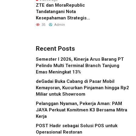
ZTE dan MoraRepublic
Tandatangani Nota
Kesepahaman Strategis
untuk Memperluas
35
Admin
Layanan FWA dan FTTH di
Indonesia
Recent Posts
Semester I 2026, Kinerja Arus Barang PT
Pelindo Multi Terminal Branch Tanjung
Emas Meningkat 13%
deGadai Buka Cabang di Pasar Mobil
Kemayoran, Kucurkan Pinjaman hingga Rp2
Miliar untuk Showroom
Pelanggan Nyaman, Pekerja Aman: PAM
JAYA Perkuat Komitmen K3 Bersama Mitra
Kerja
POST Hadir sebagai Solusi POS untuk
Operasional Restoran