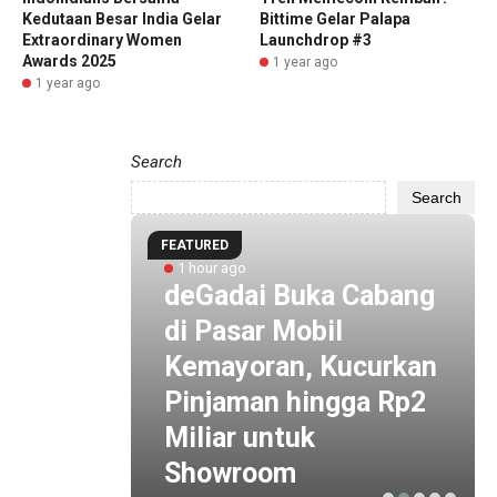
Kedutaan Besar India Gelar
Bittime Gelar Palapa
Extraordinary Women
Launchdrop #3
Awards 2025
1 year ago
1 year ago
Search
Search
FEATURED
1 hour ago
,
deGadai Buka Cabang
rang
di Pasar Mobil
i
Kemayoran, Kucurkan
h
Pinjaman hingga Rp2
Miliar untuk
Showroom