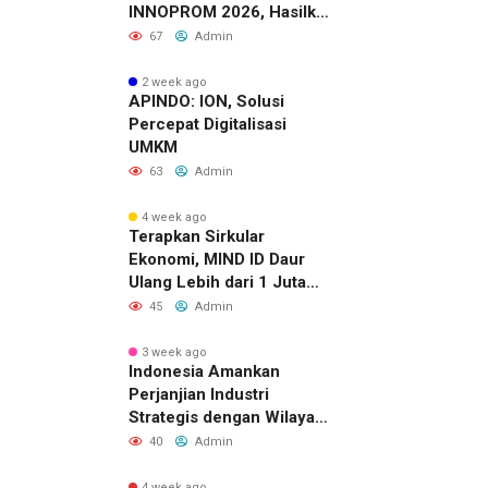
INNOPROM 2026, Hasilkan
Belasan Kerja Sama
67
Admin
Strategis
2 week ago
APINDO: ION, Solusi
Percepat Digitalisasi
UMKM
63
Admin
4 week ago
Terapkan Sirkular
Ekonomi, MIND ID Daur
Ulang Lebih dari 1 Juta
Ton Material Sisa
45
Admin
3 week ago
Indonesia Amankan
Perjanjian Industri
Strategis dengan Wilayah
Sverdlovsk, Rusia untuk
40
Admin
Pacu Investasi Manufaktur
4 week ago