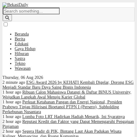
Beranda
Berita
Edukasi
Gaya Hidup
Hiburan
Sastra
Tekno
Wawasan
Thursday, 06 Aug 2026
2 minute ago
ESG Award 2026 by KEHATI Kembali Digelar, Dorong ESG
Menjadi Standar Baru Daya Saing Bisnis Indonesia
1 hour ago
Ribuan Calon Mahasiswa Datangi & Daftar BINUS University,
Wujudkan Langkah Awal Menuju Karier Global
1 hour ago
Perkuat Ketahanan Pangan dan Energi Nasional, Presiden
Prabowo Tinjau Hilirisasi Bioetanol PTPN I (Persero), Subholding
Perkebunan Nusantara
1 hour ago
Lomba Foto LRT Hadirkan Hadiah Menarik, Ini Syaratnya
2 hour ago
Reputasi Kredit dan Faktor yang Dapat Memengaruhi Pengajuan
Pinjaman
2 hour ago
Segera Hadir di PIK, Bintang Laut Akan Padukan Wisata
Kuliner, Memancing, dan Ruang Komunitas