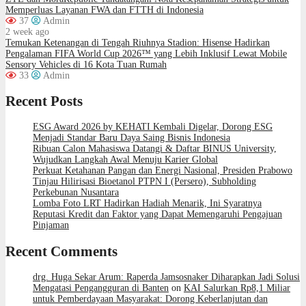
Memperluas Layanan FWA dan FTTH di Indonesia
37
Admin
2 week ago
Temukan Ketenangan di Tengah Riuhnya Stadion: Hisense Hadirkan
Pengalaman FIFA World Cup 2026™ yang Lebih Inklusif Lewat Mobile
Sensory Vehicles di 16 Kota Tuan Rumah
33
Admin
Recent Posts
ESG Award 2026 by KEHATI Kembali Digelar, Dorong ESG
Menjadi Standar Baru Daya Saing Bisnis Indonesia
Ribuan Calon Mahasiswa Datangi & Daftar BINUS University,
Wujudkan Langkah Awal Menuju Karier Global
Perkuat Ketahanan Pangan dan Energi Nasional, Presiden Prabowo
Tinjau Hilirisasi Bioetanol PTPN I (Persero), Subholding
Perkebunan Nusantara
Lomba Foto LRT Hadirkan Hadiah Menarik, Ini Syaratnya
Reputasi Kredit dan Faktor yang Dapat Memengaruhi Pengajuan
Pinjaman
Recent Comments
drg. Huga Sekar Arum: Raperda Jamsosnaker Diharapkan Jadi Solusi
Mengatasi Pengangguran di Banten
on
KAI Salurkan Rp8,1 Miliar
untuk Pemberdayaan Masyarakat: Dorong Keberlanjutan dan