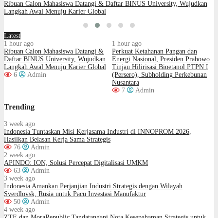
Ribuan Calon Mahasiswa Datangi & Daftar BINUS University, Wujudkan
Langkah Awal Menuju Karier Global
Latest
1 hour ago
1 hour ago
Ribuan Calon Mahasiswa Datangi &
Perkuat Ketahanan Pangan dan
Daftar BINUS University, Wujudkan
Energi Nasional, Presiden Prabowo
Langkah Awal Menuju Karier Global
Tinjau Hilirisasi Bioetanol PTPN I
6
Admin
(Persero), Subholding Perkebunan
Nusantara
7
Admin
Trending
3 week ago
Indonesia Tuntaskan Misi Kerjasama Industri di INNOPROM 2026,
Hasilkan Belasan Kerja Sama Strategis
76
Admin
2 week ago
APINDO: ION, Solusi Percepat Digitalisasi UMKM
63
Admin
3 week ago
Indonesia Amankan Perjanjian Industri Strategis dengan Wilayah
Sverdlovsk, Rusia untuk Pacu Investasi Manufaktur
50
Admin
4 week ago
ZTE dan MoraRepublic Tandatangani Nota Kesepahaman Strategis untuk