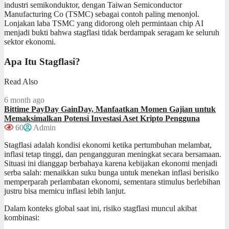
industri semikonduktor, dengan Taiwan Semiconductor
Manufacturing Co (TSMC) sebagai contoh paling menonjol.
Lonjakan laba TSMC yang didorong oleh permintaan chip AI
menjadi bukti bahwa stagflasi tidak berdampak seragam ke seluruh
sektor ekonomi.
Apa Itu Stagflasi?
Read Also
6 month ago
Bittime PayDay GainDay, Manfaatkan Momen Gajian untuk
Memaksimalkan Potensi Investasi Aset Kripto Pengguna
60
Admin
Stagflasi adalah kondisi ekonomi ketika pertumbuhan melambat,
inflasi tetap tinggi, dan pengangguran meningkat secara bersamaan.
Situasi ini dianggap berbahaya karena kebijakan ekonomi menjadi
serba salah: menaikkan suku bunga untuk menekan inflasi berisiko
memperparah perlambatan ekonomi, sementara stimulus berlebihan
justru bisa memicu inflasi lebih lanjut.
Dalam konteks global saat ini, risiko stagflasi muncul akibat
kombinasi: