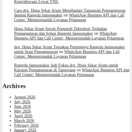
Kesejahteraan Lewat TJSL
Cara drg. Huga Sekar Arum Menghadapi Tantangan Pengangguran
dengan Raperda Jamsosnaker
on
WhatsApp Business API dan Call
Center: Mempermudah Layanan Pelanggan
Huga Sekar Arum Soroti Pengaruh Teknologi Terhadap
Pengangguran dan Solusi Raperda Jamsosnaker
on
WhatsApp
Business API dan Call Center: Mempermudah Layanan Pelanggan
drg. Huga Sekar Arum Tegaskan Pentingnya Raperda Jamsosnaker
untuk Atasi Pengangguran
on
WhatsApp Business API dan Call
Center: Mempermudah Layanan Pelanggan
Raperda Jamsosnaker Jadi Fokus drg. Huga Sekar Arum untuk
Kurangi Pengangguran di Tangerang
on
WhatsApp Business API dan
Call Center: Mempermudah Layanan Pelanggan
Archives
August 2026
July 2026
June 2026
May 2026
April 2026
March 2026
February 2026
January 2026