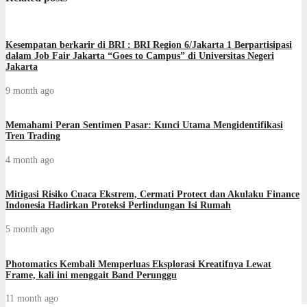
Kesempatan berkarir di BRI : BRI Region 6/Jakarta 1 Berpartisipasi
dalam Job Fair Jakarta “Goes to Campus” di Universitas Negeri
Jakarta
9 month ago
Memahami Peran Sentimen Pasar: Kunci Utama Mengidentifikasi
Tren Trading
4 month ago
Mitigasi Risiko Cuaca Ekstrem, Cermati Protect dan Akulaku Finance
Indonesia Hadirkan Proteksi Perlindungan Isi Rumah
5 month ago
Photomatics Kembali Memperluas Eksplorasi Kreatifnya Lewat
Frame, kali ini menggait Band Perunggu
11 month ago