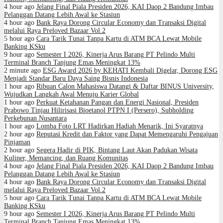
4 hour ago
Jelang Final Piala Presiden 2026, KAI Daop 2 Bandung Imbau
Pelanggan Datang Lebih Awal ke Stasiun
4 hour ago
Bank Raya Dorong Circular Economy dan Transaksi Digital
melalui Raya Preloved Bazaar Vol.2
5 hour ago
Cara Tarik Tunai Tanpa Kartu di ATM BCA Lewat Mobile
Banking KSku
9 hour ago
Semester I 2026, Kinerja Arus Barang PT Pelindo Multi
Terminal Branch Tanjung Emas Meningkat 13%
2 minute ago
ESG Award 2026 by KEHATI Kembali Digelar, Dorong ESG
Menjadi Standar Baru Daya Saing Bisnis Indonesia
1 hour ago
Ribuan Calon Mahasiswa Datangi & Daftar BINUS University,
Wujudkan Langkah Awal Menuju Karier Global
1 hour ago
Perkuat Ketahanan Pangan dan Energi Nasional, Presiden
Prabowo Tinjau Hilirisasi Bioetanol PTPN I (Persero), Subholding
Perkebunan Nusantara
1 hour ago
Lomba Foto LRT Hadirkan Hadiah Menarik, Ini Syaratnya
2 hour ago
Reputasi Kredit dan Faktor yang Dapat Memengaruhi Pengajuan
Pinjaman
2 hour ago
Segera Hadir di PIK, Bintang Laut Akan Padukan Wisata
Kuliner, Memancing, dan Ruang Komunitas
4 hour ago
Jelang Final Piala Presiden 2026, KAI Daop 2 Bandung Imbau
Pelanggan Datang Lebih Awal ke Stasiun
4 hour ago
Bank Raya Dorong Circular Economy dan Transaksi Digital
melalui Raya Preloved Bazaar Vol.2
5 hour ago
Cara Tarik Tunai Tanpa Kartu di ATM BCA Lewat Mobile
Banking KSku
9 hour ago
Semester I 2026, Kinerja Arus Barang PT Pelindo Multi
Terminal Branch Tanjung Emas Meningkat 13%