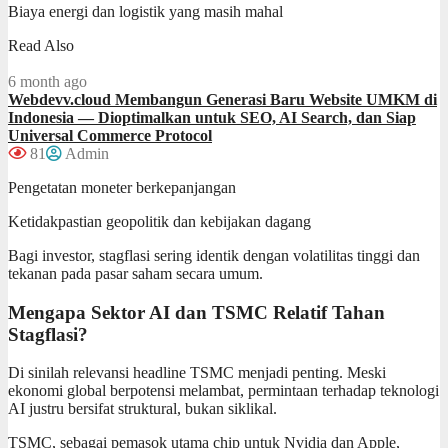
Biaya energi dan logistik yang masih mahal
Read Also
6 month ago
Webdevv.cloud Membangun Generasi Baru Website UMKM di
Indonesia — Dioptimalkan untuk SEO, AI Search, dan Siap
Universal Commerce Protocol
81
Admin
Pengetatan moneter berkepanjangan
Ketidakpastian geopolitik dan kebijakan dagang
Bagi investor, stagflasi sering identik dengan volatilitas tinggi dan
tekanan pada pasar saham secara umum.
Mengapa Sektor AI dan TSMC Relatif Tahan
Stagflasi?
Di sinilah relevansi headline TSMC menjadi penting. Meski
ekonomi global berpotensi melambat, permintaan terhadap teknologi
AI justru bersifat struktural, bukan siklikal.
TSMC, sebagai pemasok utama chip untuk Nvidia dan Apple,