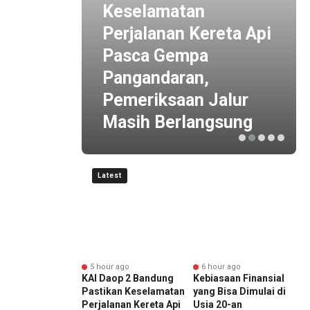
Keselamatan
un
Perjalanan Kereta Api
ire
Pasca Gempa
an
Pangandaran,
besar
Pemeriksaan Jalur
Masih Berlangsung
Latest
r ago
5 hour ago
6 hour ago
an 10 Tahun
KAI Daop 2 Bandung
Kebiasaan Finansial
R
anan, Inspire
Pastikan Keselamatan
yang Bisa Dimulai di
P
ry Hadirkan
Perjalanan Kereta Api
Usia 20-an
A