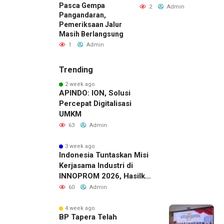
Party Terbesar
Pasca Gempa
B
2
Admin
arta
Pangandaran,
d
Pemeriksaan Jalur
Admin
Masih Berlangsung
1
Admin
Trending
2 week ago
APINDO: ION, Solusi
Percepat Digitalisasi
UMKM
63
Admin
3 week ago
Indonesia Tuntaskan Misi
Kerjasama Industri di
INNOPROM 2026, Hasilkan
Belasan Kerja Sama
60
Admin
Strategis
4 week ago
BP Tapera Telah