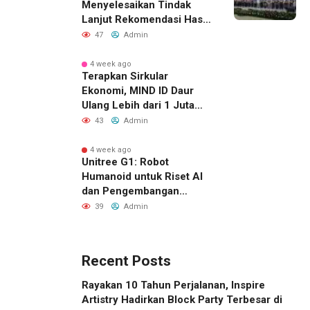
Menyelesaikan Tindak
Lanjut Rekomendasi Hasil
Temuan BPK RI Terkait
47
Admin
Ketidaktepatan Sasaran
pada Pemeriksaan Tahun
4 week ago
Terapkan Sirkular
2025
Ekonomi, MIND ID Daur
Ulang Lebih dari 1 Juta
Ton Material Sisa
43
Admin
4 week ago
Unitree G1: Robot
Humanoid untuk Riset AI
dan Pengembangan
Robotika
39
Admin
Recent Posts
Rayakan 10 Tahun Perjalanan, Inspire
Artistry Hadirkan Block Party Terbesar di