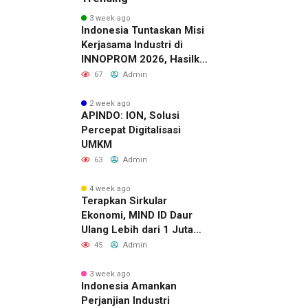
3 week ago
Indonesia Tuntaskan Misi
Kerjasama Industri di
INNOPROM 2026, Hasilkan
Belasan Kerja Sama
67
Admin
Strategis
2 week ago
APINDO: ION, Solusi
Percepat Digitalisasi
UMKM
63
Admin
4 week ago
Terapkan Sirkular
Ekonomi, MIND ID Daur
Ulang Lebih dari 1 Juta
Ton Material Sisa
45
Admin
3 week ago
Indonesia Amankan
Perjanjian Industri