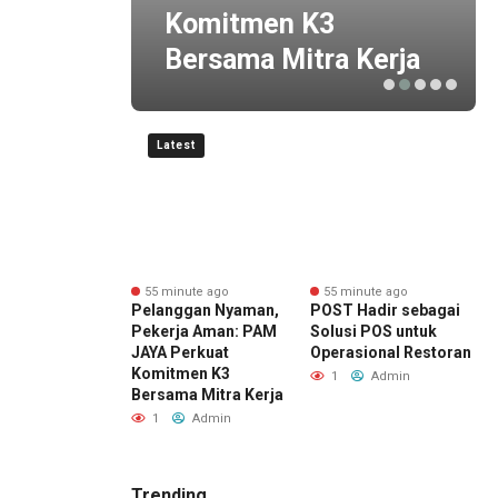
Komitmen K3
Bersama Mitra Kerja
Latest
nute ago
55 minute ago
55 minute ago
ai Buka Cabang
Pelanggan Nyaman,
POST Hadir sebagai
d
ar Mobil
Pekerja Aman: PAM
Solusi POS untuk
d
oran, Kucurkan
JAYA Perkuat
Operasional Restoran
K
man hingga Rp2
Komitmen K3
P
1
Admin
 untuk
Bersama Mitra Kerja
M
room
1
Admin
Admin
Trending