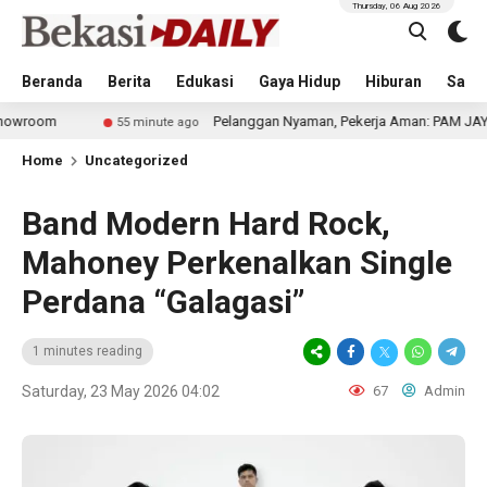
Thursday, 06 Aug 2026
Beranda
Berita
Edukasi
Gaya Hidup
Hiburan
Sastr
Pelanggan Nyaman, Pekerja Aman: PAM JAYA Perkuat Ko
55 minute ago
Home
Uncategorized
Band Modern Hard Rock,
Mahoney Perkenalkan Single
Perdana “Galagasi”
1 minutes reading
Saturday, 23 May 2026 04:02
67
Admin