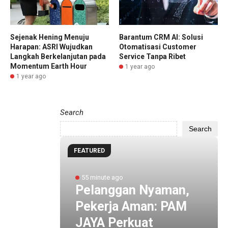
Sejenak Hening Menuju
Barantum CRM AI: Solusi
Harapan: ASRI Wujudkan
Otomatisasi Customer
Langkah Berkelanjutan pada
Service Tanpa Ribet
Momentum Earth Hour
1 year ago
1 year ago
Search
Search
FEATURED
abang
55 minute ago
Pelanggan Nyaman,
urkan
Pekerja Aman: PAM
a Rp2
JAYA Perkuat