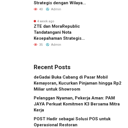
Strategis dengan Wilayah
Sverdlovsk, Rusia untuk
40
Admin
Pacu Investasi Manufaktur
4 week ago
ZTE dan MoraRepublic
Tandatangani Nota
Kesepahaman Strategis
untuk Memperluas
35
Admin
Layanan FWA dan FTTH di
Indonesia
Recent Posts
deGadai Buka Cabang di Pasar Mobil
Kemayoran, Kucurkan Pinjaman hingga Rp2
Miliar untuk Showroom
Pelanggan Nyaman, Pekerja Aman: PAM
JAYA Perkuat Komitmen K3 Bersama Mitra
Kerja
POST Hadir sebagai Solusi POS untuk
Operasional Restoran