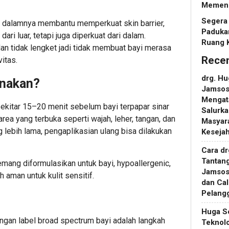
Memeng
Segera 
di dalamnya membantu memperkuat skin barrier,
Padukan
dari luar, tetapi juga diperkuat dari dalam.
Ruang 
dan tidak lengket jadi tidak membuat bayi merasa
Rece
itas.
drg. H
unakan?
Jamsosn
Mengat
ekitar 15–20 menit sebelum bayi terpapar sinar
Salurka
ea yang terbuka seperti wajah, leher, tangan, dan
Masyara
ng lebih lama, pengaplikasian ulang bisa dilakukan
Keseja
Cara d
Tantan
emang diformulasikan untuk bayi, hypoallergenic,
Jamsos
h aman untuk kulit sensitif.
dan Ca
Pelang
Huga S
gan label broad spectrum bayi adalah langkah
Teknol