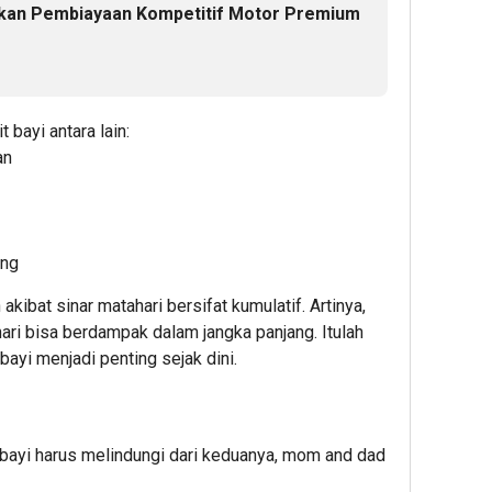
rkan Pembiayaan Kompetitif Motor Premium
&
Dafta
BINUS
Univer
Wujud
 bayi antara lain:
Langk
an
Awal
Menuj
Karie
Globa
ang
4
akibat sinar matahari bersifat kumulatif. Artinya,
hari bisa berdampak dalam jangka panjang. Itulah
Admin
yi menjadi penting sejak dini.
bayi harus melindungi dari keduanya, mom and dad