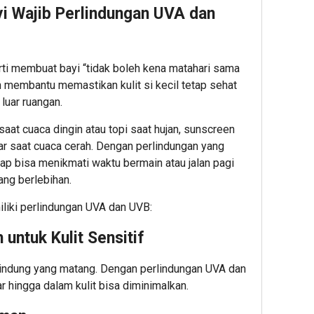
yi Wajib Perlindungan UVA dan
Admin
i membuat bayi “tidak boleh kena matahari sama
n membantu memastikan kulit si kecil tetap sehat
4
4
i luar ruangan.
minute 
minut
Perkua
Lomb
aat cuaca dingin atau topi saat hujan, sunscreen
Ketaha
Foto
ar saat cuaca cerah. Dengan perlindungan yang
Pangan
LRT
ap bisa menikmati waktu bermain atau jalan pagi
dan
Hadir
ang berlebihan.
Energi
Hadia
Nasiona
Menar
iliki perlindungan UVA dan UVB:
Presid
Ini
Prabo
Syara
untuk Kulit Sensitif
Tinjau
Hilirisa
1
elindung yang matang. Dengan perlindungan UVA dan
Bioetan
ar hingga dalam kulit bisa diminimalkan.
PTPN
Admin
I