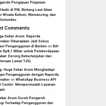
aruhi Pengajuan Pinjaman
Hadir di PIK, Bintang Laut Akan
 Wisata Kuliner, Memancing, dan
Komunitas
nt Comments
uga Sekar Arum: Raperda
aker Diharapkan Jadi Solusi
asi Pengangguran di Banten
on
KAI
n Rp8,1 Miliar untuk Pemberdayaan
kat: Dorong Keberlanjutan dan
hteraan Lewat TJSL
rg. Huga Sekar Arum Menghadapi
gan Pengangguran dengan Raperda
naker
on
WhatsApp Business API
ll Center: Mempermudah Layanan
gan
ekar Arum Soroti Pengaruh
ogi Terhadap Pengangguran dan