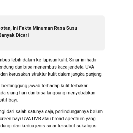
4
4
4
minute ag
minute 
minut
Perkuat
Lomba
Ribua
Ketahan
Foto
Calon
otan, Ini Fakta Minuman Rasa Susu
Pangan
LRT
Maha
dan
Hadirk
Datan
Banyak Dicari
Energi
Hadiah
&
Nasional,
Menarik
Dafta
Presiden
Ini
BINUS
 lebih dalam ke lapisan kulit. Sinar ini hadir
Prabowo
Syarat
Univer
mendung dan bisa menembus kaca jendela. UVA
Tinjau
Wujud
Hilirisasi
Langk
an kerusakan struktur kulit dalam jangka panjang.
1
Bioetano
Awal
 bertanggung jawab terhadap kulit terbakar
PTPN
Menuj
Admin
 pada siang hari dan bisa langsung menyebabkan
I
Karie
itif bayi.
(Persero
Globa
Subholdi
gi dari salah satunya saja, perlindungannya belum
Perkebu
4
nscreen bayi UVA UVB atau broad spectrum yang
Nusantar
ungi dari kedua jenis sinar tersebut sekaligus.
Admin
5