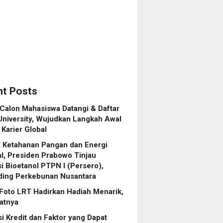
o),
ding
unan
ara
t Posts
Calon Mahasiswa Datangi & Daftar
niversity, Wujudkan Langkah Awal
Karier Global
 Ketahanan Pangan dan Energi
l, Presiden Prabowo Tinjau
asi Bioetanol PTPN I (Persero),
ding Perkebunan Nusantara
Foto LRT Hadirkan Hadiah Menarik,
ratnya
i Kredit dan Faktor yang Dapat