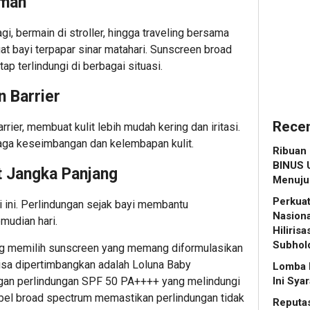
Aman
(Perser
Subhol
pagi, bermain di stroller, hingga traveling bersama
Perkeb
t bayi terpapar sinar matahari. Sunscreen broad
Nusant
p terlindungi di berbagai situasi.
5
 Barrier
Admin
Recen
ier, membuat kulit lebih mudah kering dan iritasi.
ga keseimbangan dan kelembapan kulit.
Ribuan 
BINUS U
t Jangka Panjang
Menuju 
Perkuat
i ini. Perlindungan sejak bayi membantu
Nasiona
mudian hari.
Hiliris
Subhol
ing memilih sunscreen yang memang diformulasikan
bisa dipertimbangkan adalah Loluna Baby
Lomba 
ngan perlindungan SPF 50 PA++++ yang melindungi
Ini Sya
abel broad spectrum memastikan perlindungan tidak
Reputas