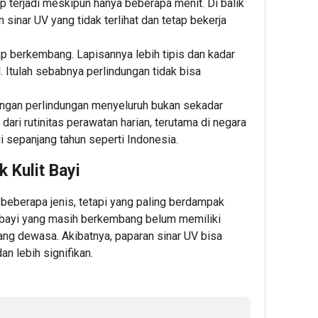
ap terjadi meskipun hanya beberapa menit. Di balik
Cup 2
Datangi
dan
Hadir
 sinar UV yang tidak terlihat dan tetap bekerja
Inklus
&
Energi
Hadia
Sensor
Daftar
Nasiona
Menar
Kota 
ap berkembang. Lapisannya lebih tipis dan kadar
BINUS
Presid
Ini
Universit
Prabo
Syara
 Itulah sebabnya perlindungan tidak bisa
Wujudka
Tinjau
Langkah
Hilirisa
1
ngan perlindungan menyeluruh bukan sekadar
Awal
Bioetan
dari rutinitas perawatan harian, terutama di negara
Menuju
PTPN
Admin
i sepanjang tahun seperti Indonesia.
Karier
I
Global
(Perser
 Kulit Bayi
Subhol
Perkeb
4
i beberapa jenis, tetapi yang paling berdampak
Nusant
t bayi yang masih berkembang belum memiliki
Admin
ang dewasa. Akibatnya, paparan sinar UV bisa
5
4
n lebih signifikan.
minut
Ribua
Admin
Calon
Maha
Datan