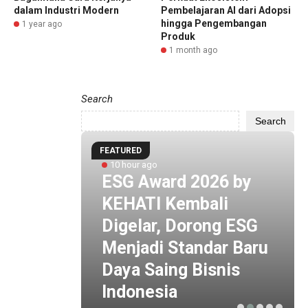
dalam Industri Modern
Pembelajaran AI dari Adopsi
hingga Pengembangan
1 year ago
Produk
1 month ago
Search
Search
FEATURED
unan
10 hour ago
ng
ESG Award 2026 by
KEHATI Kembali
i
Digelar, Dorong ESG
otan
Menjadi Standar Baru
Daya Saing Bisnis
Indonesia