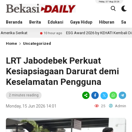
Friday, 07 Aug 2026
Beranda
Berita
Edukasi
Gaya Hidup
Hiburan
Sastr
rikat
ESG Award 2026 by KEHATI Kembali Digelar, Doron
10 hour ago
Home
Uncategorized
LRT Jabodebek Perkuat
Kesiapsiagaan Darurat demi
Keselamatan Pengguna
2 minutes reading
Monday, 15 Jun 2026 14:01
25
Admin