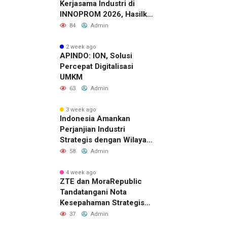
Kerjasama Industri di
INNOPROM 2026, Hasilkan
Belasan Kerja Sama
84
Admin
Strategis
2 week ago
APINDO: ION, Solusi
Percepat Digitalisasi
UMKM
63
Admin
3 week ago
Indonesia Amankan
Perjanjian Industri
Strategis dengan Wilayah
Sverdlovsk, Rusia untuk
58
Admin
Pacu Investasi Manufaktur
4 week ago
ZTE dan MoraRepublic
Tandatangani Nota
Kesepahaman Strategis
untuk Memperluas
37
Admin
Layanan FWA dan FTTH di