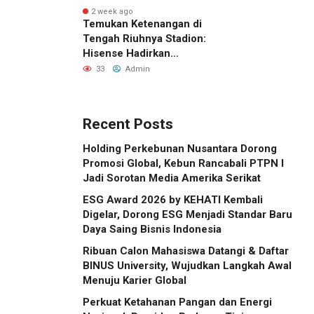
Indonesia
2 week ago
Temukan Ketenangan di
Tengah Riuhnya Stadion:
Hisense Hadirkan
Pengalaman FIFA World
33
Admin
Cup 2026™ yang Lebih
Inklusif Lewat Mobile
Sensory Vehicles di 16
Recent Posts
Kota Tuan Rumah
Holding Perkebunan Nusantara Dorong
Promosi Global, Kebun Rancabali PTPN I
Jadi Sorotan Media Amerika Serikat
ESG Award 2026 by KEHATI Kembali
Digelar, Dorong ESG Menjadi Standar Baru
Daya Saing Bisnis Indonesia
Ribuan Calon Mahasiswa Datangi & Daftar
BINUS University, Wujudkan Langkah Awal
Menuju Karier Global
Perkuat Ketahanan Pangan dan Energi