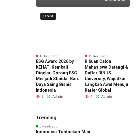
Latest
r ago
10 hour ago
11 hour ago
ng Perkebunan
ESG Award 2026 by
Ribuan Calon
H
tara Dorong
KEHATI Kembali
Mahasiswa Datangi &
N
si Global,
Digelar, Dorong ESG
Daftar BINUS
P
 Rancabali
Menjadi Standar Baru
University, Wujudkan
K
 Jadi Sorotan
Daya Saing Bisnis
Langkah Awal Menuju
P
 Amerika
Indonesia
Karier Global
M
t
S
6
Admin
7
Admin
Admin
Trending
3 week ago
Indonesia Tuntaskan Misi