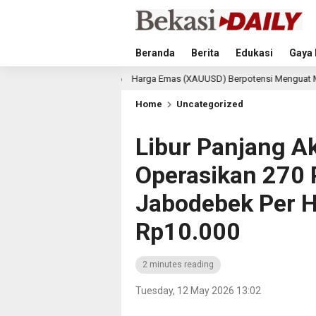
Beranda
Berita
Edukasi
Gaya 
Harga Emas (XAUUSD) Berpotensi Menguat Meski Sentimen Safe 
inute ago
Home
Uncategorized
Libur Panjang Ak
Operasikan 270 
Jabodebek Per Ha
Rp10.000
2 minutes reading
Tuesday, 12 May 2026 13:02