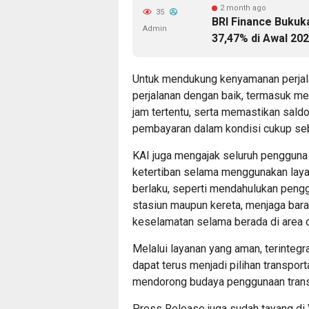
2 month ago
35
BRI Finance Buku
Admin
37,47% di Awal 20
Untuk mendukung kenyamanan perjal
perjalanan dengan baik, termasuk m
jam tertentu, serta memastikan saldo
pembayaran dalam kondisi cukup seb
KAI juga mengajak seluruh penggun
ketertiban selama menggunakan lay
berlaku, seperti mendahulukan pengg
stasiun maupun kereta, menjaga bara
keselamatan selama berada di area o
Melalui layanan yang aman, terintegr
dapat terus menjadi pilihan transpor
mendorong budaya penggunaan transp
Press Release juga sudah tayang di