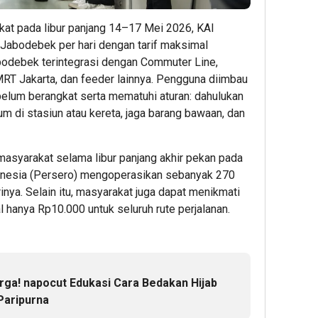
Promo
Berpot
Riset
“Merdek
Mengua
dan
at pada libur panjang 14–17 Mei 2026, KAI
Ongkir”
Meski
Tekno
Jabodebek per hari dengan tarif maksimal
untuk
Sentim
Pemb
bodebek terintegrasi dengan Commuter Line,
Pengirim
Safe
Gedu
RT Jakarta, dan feeder lainnya. Pengguna diimbau
Paket
Haven
L-
belum berangkat serta mematuhi aturan: dahulukan
Mulai
SSIT
m di stasiun atau kereta, jaga barang bawaan, dan
Berkur
Unive
1
Udaya
Capai
Admin
7
asyarakat selama libur panjang akhir pekan pada
Progr
onesia (Persero) mengoperasikan sebanyak 270
47,11
Admin
nya. Selain itu, masyarakat juga dapat menikmati
l hanya Rp10.000 untuk seluruh rute perjalanan.
1
Admin
rga! napocut Edukasi Cara Bedakan Hijab
Paripurna