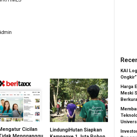
Udaya
Capai
Admin
7
Progr
47,11
Admin
 Admin
1
Admin
Recen
KAI Log
Ongkir”
Harga 
Meski 
Berkur
Memban
Teknol
Univers
Mengatur Cicilan
LindungiHutan Siapkan
Investo
Tidak Mengganggu
Kampanye 1 Juta Pohon