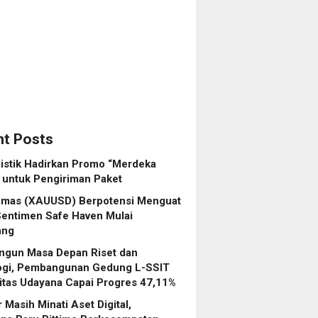
na
es
%
t Posts
istik Hadirkan Promo “Merdeka
 untuk Pengiriman Paket
Emas (XAUUSD) Berpotensi Menguat
Sentimen Safe Haven Mulai
ang
gun Masa Depan Riset dan
ogi, Pembangunan Gedung L-SSIT
itas Udayana Capai Progres 47,11%
r Masih Minati Aset Digital,