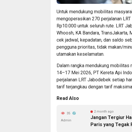
Untuk mendukung mobilitas masyarak
mengoperasikan 270 perjalanan LRT 
Rp10.000 untuk seluruh rute. LRT Ja
Whoosh, KA Bandara, TransJakarta, M
cek jadwal, kepadatan, dan saldo se
pengguna prioritas, tidak makan/minu
utamakan keselamatan.
Dalam rangka mendukung mobilitas m
14–17 Mei 2026, PT Kereta Api Ind
perjalanan LRT Jabodebek setiap hari
tarif terjangkau dengan tarif maksima
Read Also
2 month ago
35
Jangan Tergiur Ha
Admin
Paris yang Tegak 