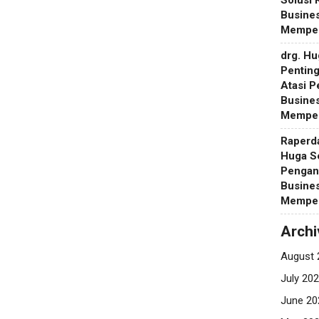
Solusi
Busines
Memper
drg. H
Pentin
Atasi 
Busines
Memper
Raperd
Huga S
Pengan
Busines
Memper
Archi
August 
July 20
June 20