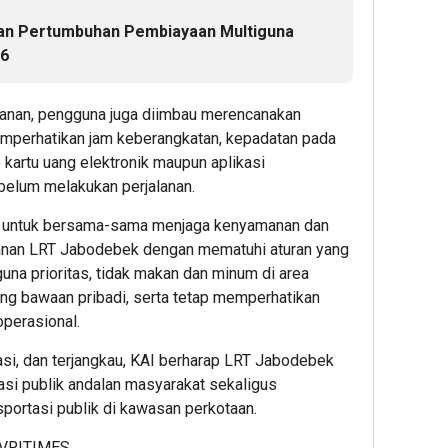
kan Pertumbuhan Pembiayaan Multiguna
Admin
26
anan, pengguna juga diimbau merencanakan
emperhatikan jam keberangkatan, kepadatan pada
 kartu uang elektronik maupun aplikasi
elum melakukan perjalanan.
8
8
1
minute ag
minute 
hour 
a untuk bersama-sama menjaga kenyamanan dan
KAI
Harga
Memb
Logistik
Emas
Masa
anan LRT Jabodebek dengan mematuhi aturan yang
Hadirkan
(XAUUS
Depa
una prioritas, tidak makan dan minum di area
Promo
Berpot
Riset
ng bawaan pribadi, serta tetap memperhatikan
“Merdek
Mengua
dan
perasional.
Ongkir”
Meski
Tekno
untuk
Sentim
Pemb
asi, dan terjangkau, KAI berharap LRT Jabodebek
Pengirim
Safe
Gedu
tasi publik andalan masyarakat sekaligus
Paket
Haven
L-
ortasi publik di kawasan perkotaan.
Mulai
SSIT
Berkur
Unive
VRITIMES
1