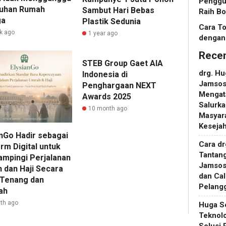
Penggu
uhan Rumah
Sambut Hari Bebas
Raih Bo
ga
Plastik Sedunia
Cara T
k ago
1 year ago
dengan
Rece
STEB Group Gaet AIA
drg. H
Indonesia di
Jamsosn
Penghargaan NEXT
Mengat
Awards 2025
Salurka
10 month ago
Masyara
Keseja
anGo Hadir sebagai
Cara d
rm Digital untuk
Tantan
mpingi Perjalanan
Jamsos
 dan Haji Secara
dan Ca
 Tenang dan
Pelang
ah
th ago
Huga S
Teknol