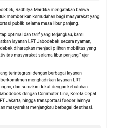
bodebek, Radhitya Mardika mengatakan bahwa
8
8
1
 untuk memberikan kemudahan bagi masyarakat yang
minute ag
minute 
hour 
rtasi publik selama masa libur panjang.
KAI
Harga
Memb
Logistik
Emas
Masa
tap optimal dan tarif yang terjangkau, kami
Hadirkan
(XAUUS
Depa
atkan layanan LRT Jabodebek secara nyaman,
Promo
Berpot
Riset
odebek diharapkan menjadi pilihan mobilitas yang
“Merdek
Mengua
dan
ivitas masyarakat selama libur panjang,” ujar
Ongkir”
Meski
Tekno
untuk
Sentim
Pemb
Pengirim
Safe
Gedu
ang terintegrasi dengan berbagai layanan
Paket
Haven
L-
rus berkomitmen menghadirkan layanan LRT
Mulai
SSIT
kungan, dan semakin dekat dengan kebutuhan
Berkur
Unive
1
Udaya
 Jabodebek dengan Commuter Line, Kereta Cepat
Capai
Admin
T Jakarta, hingga transportasi feeder lainnya
7
Progr
an masyarakat menjangkau berbagai destinasi.
47,11
Admin
1