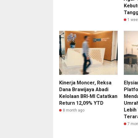
Kebut
Tang
1 wee
Kinerja Moncer, Reksa
Elysi
Dana Brawijaya Abadi
Platfo
Kelolaan BRI-MI Catatkan
Menda
Return 12,09% YTD
Umrah
Lebih
8 month ago
Terar
7 mon