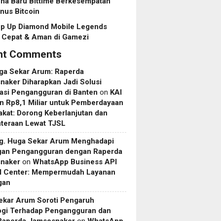
na Baru Bittime Berkesempatan
nus Bitcoin
op Up Diamond Mobile Legends
 Cepat & Aman di Gamezi
nt Comments
uga Sekar Arum: Raperda
aker Diharapkan Jadi Solusi
asi Pengangguran di Banten
on
KAI
n Rp8,1 Miliar untuk Pemberdayaan
kat: Dorong Keberlanjutan dan
hteraan Lewat TJSL
rg. Huga Sekar Arum Menghadapi
gan Pengangguran dengan Raperda
naker
on
WhatsApp Business API
ll Center: Mempermudah Layanan
gan
ekar Arum Soroti Pengaruh
ogi Terhadap Pengangguran dan