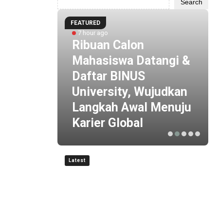
Search
FEATURED
7 hour ago
 by
Ribuan Calon
i
Mahasiswa Datangi &
 ESG
Daftar BINUS
 Baru
University, Wujudkan
is
Langkah Awal Menuju
Karier Global
Latest