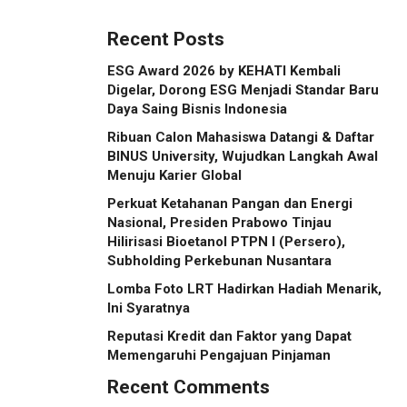
Inklusif Lewat Mobile
Sensory Vehicles di 16
Recent Posts
Kota Tuan Rumah
ESG Award 2026 by KEHATI Kembali
Digelar, Dorong ESG Menjadi Standar Baru
Daya Saing Bisnis Indonesia
Ribuan Calon Mahasiswa Datangi & Daftar
BINUS University, Wujudkan Langkah Awal
Menuju Karier Global
Perkuat Ketahanan Pangan dan Energi
Nasional, Presiden Prabowo Tinjau
Hilirisasi Bioetanol PTPN I (Persero),
Subholding Perkebunan Nusantara
Lomba Foto LRT Hadirkan Hadiah Menarik,
Ini Syaratnya
Reputasi Kredit dan Faktor yang Dapat
Memengaruhi Pengajuan Pinjaman
Recent Comments