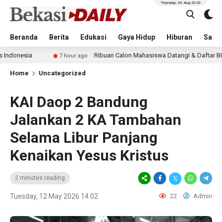
Thursday, 06 Aug 2026
Beranda
Berita
Edukasi
Gaya Hidup
Hiburan
Sastr
Ribuan Calon Mahasiswa Datangi & Daftar BINUS Universi
7 hour ago
Home
Uncategorized
KAI Daop 2 Bandung
Jalankan 2 KA Tambahan
Selama Libur Panjang
Kenaikan Yesus Kristus
2 minutes reading
Tuesday, 12 May 2026 14:02
22
Admin