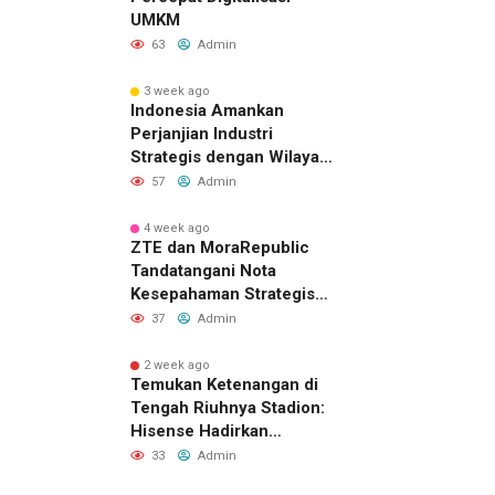
UMKM
63
Admin
3 week ago
Indonesia Amankan
Perjanjian Industri
Strategis dengan Wilayah
Sverdlovsk, Rusia untuk
57
Admin
Pacu Investasi Manufaktur
4 week ago
ZTE dan MoraRepublic
Tandatangani Nota
Kesepahaman Strategis
untuk Memperluas
37
Admin
Layanan FWA dan FTTH di
Indonesia
2 week ago
Temukan Ketenangan di
Tengah Riuhnya Stadion:
Hisense Hadirkan
Pengalaman FIFA World
33
Admin
Cup 2026™ yang Lebih