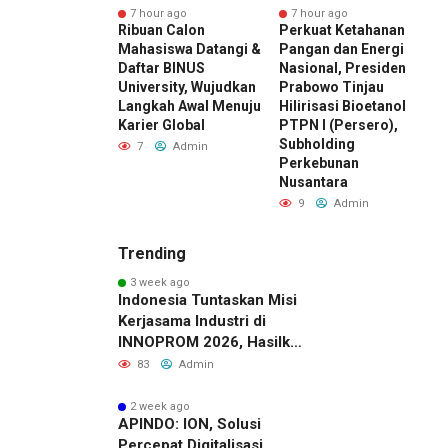
r ago
7 hour ago
7 hour ago
ward 2026 by
Ribuan Calon
Perkuat Ketahanan
E
I Kembali
Mahasiswa Datangi &
Pangan dan Energi
K
r, Dorong ESG
Daftar BINUS
Nasional, Presiden
D
di Standar Baru
University, Wujudkan
Prabowo Tinjau
M
aing Bisnis
Langkah Awal Menuju
Hilirisasi Bioetanol
D
esia
Karier Global
PTPN I (Persero),
I
Subholding
Admin
7
Admin
Perkebunan
Nusantara
9
Admin
Trending
3 week ago
Indonesia Tuntaskan Misi
Kerjasama Industri di
INNOPROM 2026, Hasilkan
Belasan Kerja Sama
83
Admin
Strategis
2 week ago
APINDO: ION, Solusi
Percepat Digitalisasi