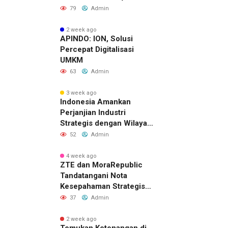
Belasan Kerja Sama
79
Admin
Strategis
2 week ago
APINDO: ION, Solusi
Percepat Digitalisasi
UMKM
63
Admin
3 week ago
Indonesia Amankan
Perjanjian Industri
Strategis dengan Wilayah
Sverdlovsk, Rusia untuk
52
Admin
Pacu Investasi Manufaktur
4 week ago
ZTE dan MoraRepublic
Tandatangani Nota
Kesepahaman Strategis
untuk Memperluas
37
Admin
Layanan FWA dan FTTH di
Indonesia
2 week ago
Temukan Ketenangan di