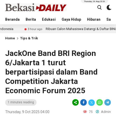
Thursday, 06 Aug 2026
Beranda
Berita
Edukasi
Gaya Hidup
Hiburan
Sastr
Ribuan Calon Mahasiswa Datangi & Daftar BINUS University
3 hour ago
Home
Tips & Trik
JackOne Band BRI Region
6/Jakarta 1 turut
berpartisipasi dalam Band
Competition Jakarta
Economic Forum 2025
1 minutes reading
Thursday, 9 Oct 2025 04:00
75
Admin