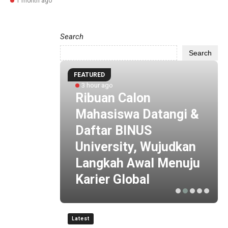
1 month ago
Search
Search
FEATURED
3 hour ago
 by
Ribuan Calon
i
Mahasiswa Datangi &
 ESG
Daftar BINUS
 Baru
University, Wujudkan
is
Langkah Awal Menuju
Karier Global
Latest