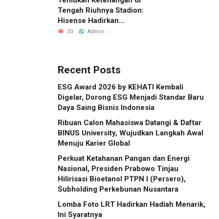
Tengah Riuhnya Stadion:
Hisense Hadirkan
Pengalaman FIFA World
33
Admin
Cup 2026™ yang Lebih
Inklusif Lewat Mobile
Sensory Vehicles di 16
Recent Posts
Kota Tuan Rumah
ESG Award 2026 by KEHATI Kembali
Digelar, Dorong ESG Menjadi Standar Baru
Daya Saing Bisnis Indonesia
Ribuan Calon Mahasiswa Datangi & Daftar
BINUS University, Wujudkan Langkah Awal
Menuju Karier Global
Perkuat Ketahanan Pangan dan Energi
Nasional, Presiden Prabowo Tinjau
Hilirisasi Bioetanol PTPN I (Persero),
Subholding Perkebunan Nusantara
Lomba Foto LRT Hadirkan Hadiah Menarik,
Ini Syaratnya