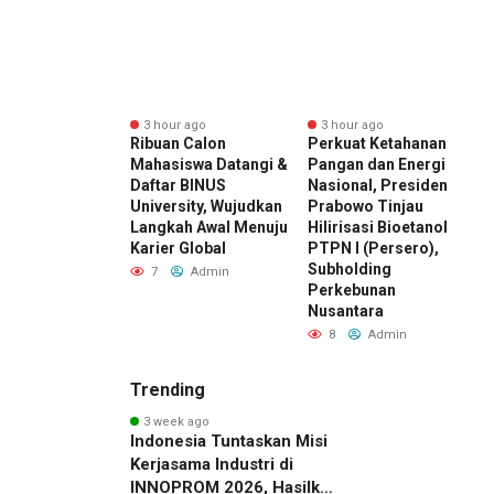
r ago
3 hour ago
3 hour ago
ward 2026 by
Ribuan Calon
Perkuat Ketahanan
E
I Kembali
Mahasiswa Datangi &
Pangan dan Energi
K
r, Dorong ESG
Daftar BINUS
Nasional, Presiden
D
di Standar Baru
University, Wujudkan
Prabowo Tinjau
M
aing Bisnis
Langkah Awal Menuju
Hilirisasi Bioetanol
D
esia
Karier Global
PTPN I (Persero),
I
Subholding
Admin
7
Admin
Perkebunan
Nusantara
8
Admin
Trending
3 week ago
Indonesia Tuntaskan Misi
Kerjasama Industri di
INNOPROM 2026, Hasilkan