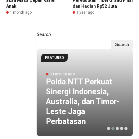
akan Masa Depan Karier
Perebutkan Tiket Grand Final
Anak
dan Hadiah Rp52 Juta
1 month ago
1 year ago
Search
Search
FEATURED
33 minute ago
Polda NTT Perkuat
Sinergi Indonesia,
 Kecil
Australia, dan Timor-
ture
Leste Jaga
Perbatasan