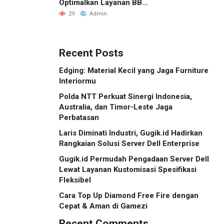
Optimalkan Layanan BBM
di Kalbar
29
Admin
Recent Posts
Edging: Material Kecil yang Jaga Furniture
Interiormu
Polda NTT Perkuat Sinergi Indonesia,
Australia, dan Timor-Leste Jaga
Perbatasan
Laris Diminati Industri, Gugik.id Hadirkan
Rangkaian Solusi Server Dell Enterprise
Gugik.id Permudah Pengadaan Server Dell
Lewat Layanan Kustomisasi Spesifikasi
Fleksibel
Cara Top Up Diamond Free Fire dengan
Cepat & Aman di Gamezi
Recent Comments