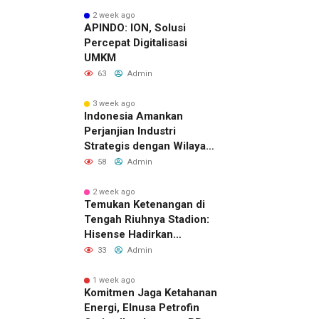
2 week ago
APINDO: ION, Solusi
Percepat Digitalisasi
UMKM
63
Admin
3 week ago
Indonesia Amankan
Perjanjian Industri
Strategis dengan Wilayah
Sverdlovsk, Rusia untuk
58
Admin
Pacu Investasi Manufaktur
2 week ago
Temukan Ketenangan di
Tengah Riuhnya Stadion:
Hisense Hadirkan
Pengalaman FIFA World
33
Admin
Cup 2026™ yang Lebih
Inklusif Lewat Mobile
1 week ago
Komitmen Jaga Ketahanan
Sensory Vehicles di 16
Energi, Elnusa Petrofin
Kota Tuan Rumah