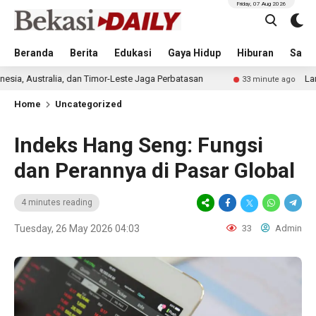
Friday, 07 Aug 2026
Beranda
Berita
Edukasi
Gaya Hidup
Hiburan
Sastr
alia, dan Timor-Leste Jaga Perbatasan
Laris Diminati 
33 minute ago
Home
Uncategorized
Indeks Hang Seng: Fungsi
dan Perannya di Pasar Global
4 minutes reading
Tuesday, 26 May 2026 04:03
33
Admin