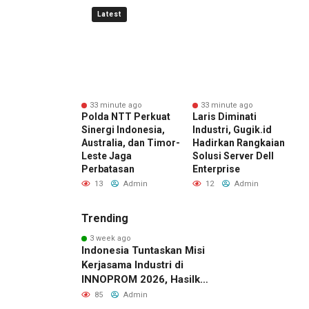
Latest
nute ago
33 minute ago
33 minute ago
: Material Kecil
Polda NTT Perkuat
Laris Diminati
E
aga Furniture
Sinergi Indonesia,
Industri, Gugik.id
y
ormu
Australia, dan Timor-
Hadirkan Rangkaian
I
Leste Jaga
Solusi Server Dell
Admin
Perbatasan
Enterprise
13
Admin
12
Admin
Trending
3 week ago
Indonesia Tuntaskan Misi
Kerjasama Industri di
INNOPROM 2026, Hasilkan
Belasan Kerja Sama
85
Admin
Strategis