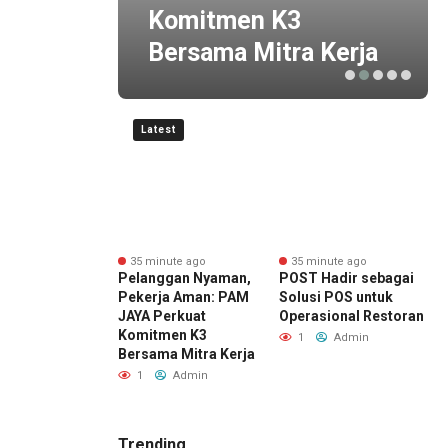
Komitmen K3
Bersama Mitra Kerja
Latest
nute ago
35 minute ago
35 minute ago
ai Buka Cabang
Pelanggan Nyaman,
POST Hadir sebagai
d
ar Mobil
Pekerja Aman: PAM
Solusi POS untuk
d
oran, Kucurkan
JAYA Perkuat
Operasional Restoran
K
man hingga Rp2
Komitmen K3
P
1
Admin
 untuk
Bersama Mitra Kerja
M
room
1
Admin
Admin
Trending