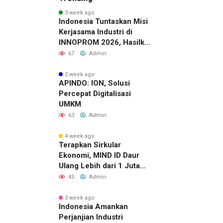
3 week ago
Indonesia Tuntaskan Misi
Kerjasama Industri di
INNOPROM 2026, Hasilkan
Belasan Kerja Sama
67
Admin
Strategis
2 week ago
APINDO: ION, Solusi
Percepat Digitalisasi
UMKM
63
Admin
4 week ago
Terapkan Sirkular
Ekonomi, MIND ID Daur
Ulang Lebih dari 1 Juta
Ton Material Sisa
45
Admin
3 week ago
Indonesia Amankan
Perjanjian Industri