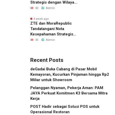
Strategis dengan Wilayah
Sverdlovsk, Rusia untuk
40
Admin
Pacu Investasi Manufaktur
4 week ago
ZTE dan MoraRepublic
Tandatangani Nota
Kesepahaman Strategis
untuk Memperluas
35
Admin
Layanan FWA dan FTTH di
Indonesia
Recent Posts
deGadai Buka Cabang di Pasar Mobil
Kemayoran, Kucurkan Pinjaman hingga Rp2
Miliar untuk Showroom
Pelanggan Nyaman, Pekerja Aman: PAM
JAYA Perkuat Komitmen K3 Bersama Mitra
Kerja
POST Hadir sebagai Solusi POS untuk
Operasional Restoran