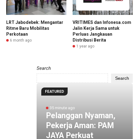
LRT Jabodebek: Mengantar
VRITIMES dan Infonesa.com
Ritme Baru Mobilitas
Jalin Kerja Sama untuk
Perkotaan
Perluas Jangkauan
Distribusi Berita
6 month ago
1 year ago
Search
Search
FEATURED
abang
35 minute ago
Pelanggan Nyaman,
urkan
Pekerja Aman: PAM
a Rp2
JAYA Perkuat