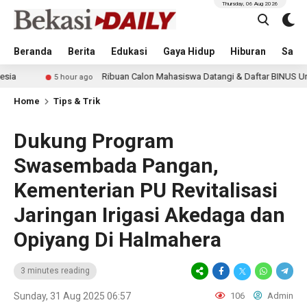
Thursday, 06 Aug 2026
Beranda
Berita
Edukasi
Gaya Hidup
Hiburan
Sastr
Ribuan Calon Mahasiswa Datangi & Daftar BINUS University, Wujud
hour ago
Home
Tips & Trik
Dukung Program
Swasembada Pangan,
Kementerian PU Revitalisasi
Jaringan Irigasi Akedaga dan
Opiyang Di Halmahera
3 minutes reading
Sunday, 31 Aug 2025 06:57
106
Admin