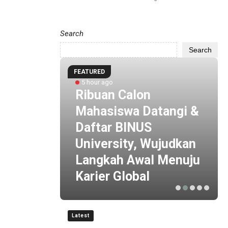
Search
Search
FEATURED
5 hour ago
 by
Ribuan Calon
i
Mahasiswa Datangi &
 ESG
Daftar BINUS
 Baru
University, Wujudkan
is
Langkah Awal Menuju
Karier Global
Latest