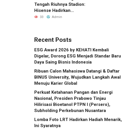
Tengah Riuhnya Stadion:
Hisense Hadirkan
Pengalaman FIFA World
33
Admin
Cup 2026™ yang Lebih
Inklusif Lewat Mobile
Sensory Vehicles di 16
Recent Posts
Kota Tuan Rumah
ESG Award 2026 by KEHATI Kembali
Digelar, Dorong ESG Menjadi Standar Baru
Daya Saing Bisnis Indonesia
Ribuan Calon Mahasiswa Datangi & Daftar
BINUS University, Wujudkan Langkah Awal
Menuju Karier Global
Perkuat Ketahanan Pangan dan Energi
Nasional, Presiden Prabowo Tinjau
Hilirisasi Bioetanol PTPN I (Persero),
Subholding Perkebunan Nusantara
Lomba Foto LRT Hadirkan Hadiah Menarik,
Ini Syaratnya