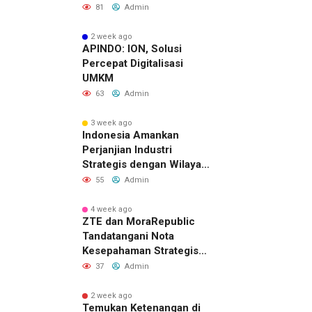
Belasan Kerja Sama
81
Admin
Strategis
2 week ago
APINDO: ION, Solusi
Percepat Digitalisasi
UMKM
63
Admin
3 week ago
Indonesia Amankan
Perjanjian Industri
Strategis dengan Wilayah
Sverdlovsk, Rusia untuk
55
Admin
Pacu Investasi Manufaktur
4 week ago
ZTE dan MoraRepublic
Tandatangani Nota
Kesepahaman Strategis
untuk Memperluas
37
Admin
Layanan FWA dan FTTH di
Indonesia
2 week ago
Temukan Ketenangan di