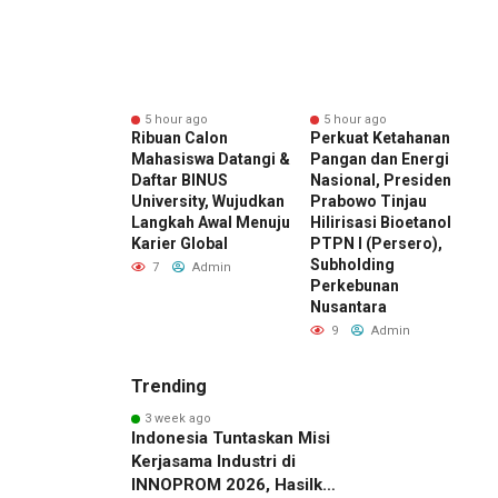
r ago
5 hour ago
5 hour ago
ward 2026 by
Ribuan Calon
Perkuat Ketahanan
E
I Kembali
Mahasiswa Datangi &
Pangan dan Energi
K
r, Dorong ESG
Daftar BINUS
Nasional, Presiden
D
di Standar Baru
University, Wujudkan
Prabowo Tinjau
M
aing Bisnis
Langkah Awal Menuju
Hilirisasi Bioetanol
D
esia
Karier Global
PTPN I (Persero),
I
Subholding
Admin
7
Admin
Perkebunan
Nusantara
9
Admin
Trending
3 week ago
Indonesia Tuntaskan Misi
Kerjasama Industri di
INNOPROM 2026, Hasilkan