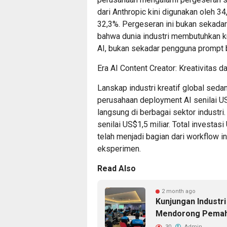
dari Anthropic kini digunakan oleh 
32,3%. Pergeseran ini bukan sekadar 
bahwa dunia industri membutuhkan k
AI, bukan sekadar pengguna prompt 
Era AI Content Creator: Kreativitas 
Lanskap industri kreatif global sed
perusahaan deployment AI senilai U
langsung di berbagai sektor industri
senilai US$1,5 miliar. Total investa
telah menjadi bagian dari workflow in
eksperimen.
Read Also
2 month ago
Kunjungan Industr
Mendorong Pemaham
30
Admin