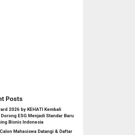
ity,
owo
an
h
asi
anol
ero),
lding
a
bunan
tara
t Posts
ard 2026 by KEHATI Kembali
, Dorong ESG Menjadi Standar Baru
ing Bisnis Indonesia
Calon Mahasiswa Datangi & Daftar