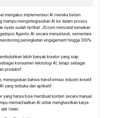
Indonesi
Perke
7
Nusan
obal mengakui implementasi AI mereka belum
Admin
5
ang mampu mengintegrasikan AI ke dalam proses
8
Admin
k nyata sudah terlihat: JD.com mencatat kenaikan
Admin
gadopsi Agentic AI secara menyeluruh, sementara
, mendorong peningkatan engagement hingga 300%
membutuhkan lebih banyak kreator yang siap
sebagai konsumen teknologi AI, tetapi sebagai
an produktif.
2
3
3
hour ago
hour ag
hour 
 menegaskan bahwa transformasi industri kreatif
ESG
Ribuan
Perku
I yang terbuka dan aplikatif.
Award
Calon
Ketah
2026
Mahasi
Pang
or yang hanya bisa membuat konten secara manual.
by
Datangi
dan
mpu memanfaatkan AI untuk menghasilkan karya
KEHATI
&
Energ
ujar Isaac.
Kembali
Daftar
Nasion
Digelar,
BINUS
Presi