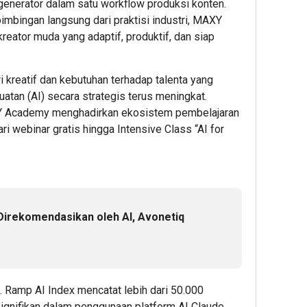
 generator dalam satu workflow produksi konten.
Cup 2
by
Datangi
dan
imbingan langsung dari praktisi industri, MAXY
Inklus
KEHATI
&
Energ
Sensor
ator muda yang adaptif, produktif, dan siap
Kembali
Daftar
Nasion
Kota 
Digelar,
BINUS
Presi
Dorong
Univers
Prab
 kreatif dan kebutuhan terhadap talenta yang
ESG
Wujudk
Tinjau
an (AI) secara strategis terus meningkat.
Menjadi
Langka
Hiliris
Y Academy menghadirkan ekosistem pembelajaran
Standar
Awal
Bioet
Baru
Menuju
PTPN
dari webinar gratis hingga Intensive Class “AI for
Daya
Karier
I
Saing
Global
(Pers
Bisnis
Subho
Indonesi
Perke
7
Nusan
Direkomendasikan oleh AI, Avonetiq
Admin
5
8
Admin
Admin
i. Ramp AI Index mencatat lebih dari 50.000
gnifikan dalam penggunaan platform AI Claude