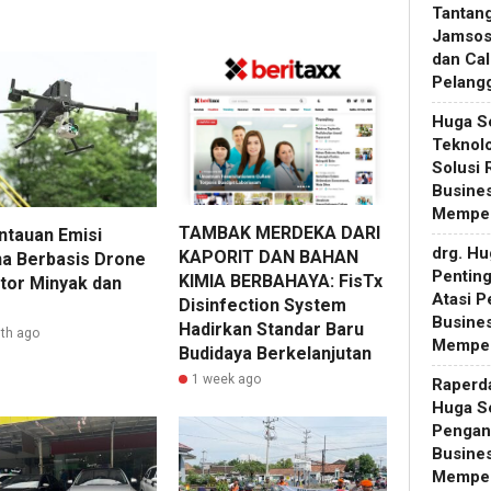
Tantan
Jamsos
dan Ca
Pelang
Huga S
Teknol
Solusi
Busines
Memper
TAMBAK MERDEKA DARI
tauan Emisi
drg. H
KAPORIT DAN BAHAN
a Berbasis Drone
Pentin
KIMIA BERBAHAYA: FisTx
ktor Minyak dan
Atasi 
Disinfection System
Busines
Hadirkan Standar Baru
th ago
Memper
Budidaya Berkelanjutan
1 week ago
Raperd
Huga S
Pengan
Busines
Memper