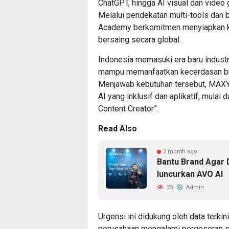
ChatGPT, hingga AI visual dan video
Melalui pendekatan multi-tools dan b
Academy berkomitmen menyiapkan kre
bersaing secara global.
Indonesia memasuki era baru industri
mampu memanfaatkan kecerdasan buat
Menjawab kebutuhan tersebut, MAX
AI yang inklusif dan aplikatif, mulai 
Content Creator”.
Read Also
2 month ago
Bantu Brand Agar 
luncurkan AVO AI
23
Admin
Urgensi ini didukung oleh data terkin
perusahaan mengalami pergeseran si