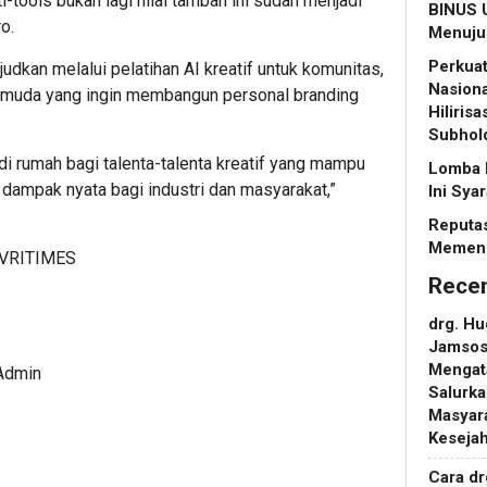
-tools bukan lagi nilai tambah ini sudah menjadi
BINUS U
o.
Menuju 
Perkuat
kan melalui pelatihan AI kreatif untuk komunitas,
Nasiona
al muda yang ingin membangun personal branding
Hiliris
Subhol
di rumah bagi talenta-talenta kreatif yang mampu
Lomba 
dampak nyata bagi industri dan masyarakat,”
Ini Sya
Reputas
Memeng
VRITIMES
Rece
drg. H
Jamsosn
Mengat
 Admin
Salurka
Masyara
Keseja
Cara d