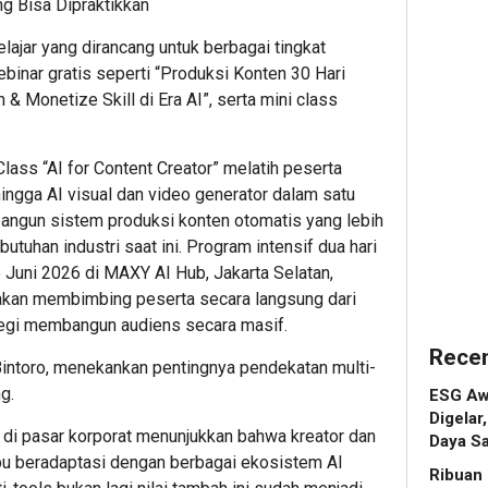
g Bisa Dipraktikkan
Dorong
Univers
Prab
ESG
Wujudk
Tinjau
jar yang dirancang untuk berbagai tingkat
Menjadi
Langka
Hiliris
binar gratis seperti “Produksi Konten 30 Hari
Standar
Awal
Bioet
& Monetize Skill di Era AI”, serta mini class
Baru
Menuju
PTPN
Daya
Karier
I
Saing
Global
(Pers
Class “AI for Content Creator” melatih peserta
Bisnis
Subho
ingga AI visual dan video generator dalam satu
Indonesi
Perke
7
ngun sistem produksi konten otomatis yang lebih
Nusan
butuhan industri saat ini. Program intensif dua hari
Admin
5
5 Juni 2026 di MAXY AI Hub, Jakarta Selatan,
8
 akan membimbing peserta secara langsung dari
Admin
tegi membangun audiens secara masif.
Admin
Recen
ntoro, menekankan pentingnya pendekatan multi-
g.
ESG Aw
Digelar
 di pasar korporat menunjukkan bahwa kreator dan
Daya Sa
u beradaptasi dengan berbagai ekosistem AI
Ribuan 