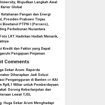
niversity, Wujudkan Langkah Awal
Karier Global
 Ketahanan Pangan dan Energi
l, Presiden Prabowo Tinjau
asi Bioetanol PTPN I (Persero),
ding Perkebunan Nusantara
Foto LRT Hadirkan Hadiah Menarik,
ratnya
i Kredit dan Faktor yang Dapat
aruhi Pengajuan Pinjaman
nt Comments
uga Sekar Arum: Raperda
aker Diharapkan Jadi Solusi
asi Pengangguran di Banten
on
KAI
n Rp8,1 Miliar untuk Pemberdayaan
kat: Dorong Keberlanjutan dan
hteraan Lewat TJSL
rg. Huga Sekar Arum Menghadapi