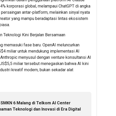
34,4% korporasi global, melampaui ChatGPT di angka
persaingan antar-platform, melainkan sinyal nyata
reator yang mampu beradaptasi lintas ekosistem
biasa.
2
3
3
hour ago
hour ag
hour 
ESG
Ribuan
Perku
dan Teknologi Kini Berjalan Bersamaan
Award
Calon
Ketah
ang memasuki fase baru. OpenAI meluncurkan
2026
Mahasi
Pang
by
Datangi
dan
S$4 miliar untuk mendukung implementasi AI
KEHATI
&
Energ
. Anthropic menyusul dengan venture konsultansi AI
Kembali
Daftar
Nasion
si US$5,5 miliar tersebut menegaskan bahwa AI kini
Digelar,
BINUS
Presi
dustri kreatif modern, bukan sekadar alat
Dorong
Univers
Prab
ESG
Wujudk
Tinjau
Menjadi
Langka
Hiliris
Standar
Awal
Bioet
Baru
Menuju
PTPN
Daya
Karier
I
i SMKN 6 Malang di Telkom AI Center
Saing
Global
(Pers
an Teknologi dan Inovasi di Era Digital
Bisnis
Subho