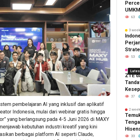
Percep
I
Hadirk
yang
Bar
L
UMK
(Persero)
Hadiah
Dapa
Day
A
63
Subholdi
Menari
Meme
Sai
M
3 week
Perkebu
Ini
Peng
Bis
Ka
Indon
Perjan
Nusantar
Syarat
Pinj
Ind
Gl
Strat
Wilaya
53
Rusia
Inves
4 week
Lates
ZTE d
Tanda
Kesep
untuk
37
Layan
m pembelajaran AI yang inklusif dan aplikatif
di Ind
2 week
eator Indonesia, mulai dari webinar gratis hingga
2
3
3
Temuk
hour ago
hour ag
hour 
ator” yang berlangsung pada 4-5 Juni 2026 di MAXY
Tengah
ESG
Ribuan
Perku
menjawab kebutuhan industri kreatif yang kini
Hisen
Award
Calon
Ketah
sikan berbagai platform AI seperti Claude,
Penga
2026
Mahasi
Pang
33