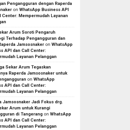
gan Pengangguran dengan Raperda
naker
on
WhatsApp Business API
ll Center: Mempermudah Layanan
gan
ekar Arum Soroti Pengaruh
ogi Terhadap Pengangguran dan
 Raperda Jamsosnaker
on
WhatsApp
s API dan Call Center:
mudah Layanan Pelanggan
uga Sekar Arum Tegaskan
gnya Raperda Jamsosnaker untuk
Pengangguran
on
WhatsApp
s API dan Call Center:
mudah Layanan Pelanggan
a Jamsosnaker Jadi Fokus drg.
ekar Arum untuk Kurangi
gguran di Tangerang
on
WhatsApp
s API dan Call Center:
mudah Layanan Pelanggan