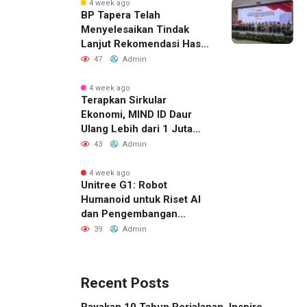
4 week ago
BP Tapera Telah
Menyelesaikan Tindak
Lanjut Rekomendasi Hasil
Temuan BPK RI Terkait
47
Admin
Ketidaktepatan Sasaran
pada Pemeriksaan Tahun
4 week ago
Terapkan Sirkular
2025
Ekonomi, MIND ID Daur
Ulang Lebih dari 1 Juta
Ton Material Sisa
43
Admin
4 week ago
Unitree G1: Robot
Humanoid untuk Riset AI
dan Pengembangan
Robotika
39
Admin
Recent Posts
Rayakan 10 Tahun Perjalanan, Inspire