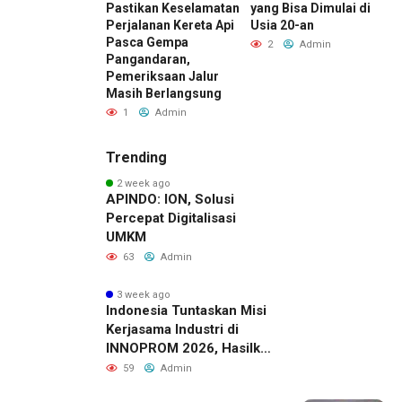
anan, Inspire
Pastikan Keselamatan
yang Bisa Dimulai di
P
ry Hadirkan
Perjalanan Kereta Api
Usia 20-an
A
Party Terbesar
Pasca Gempa
B
2
Admin
arta
Pangandaran,
d
Pemeriksaan Jalur
Admin
Masih Berlangsung
1
Admin
Trending
2 week ago
APINDO: ION, Solusi
Percepat Digitalisasi
UMKM
63
Admin
3 week ago
Indonesia Tuntaskan Misi
Kerjasama Industri di
INNOPROM 2026, Hasilkan
Belasan Kerja Sama
59
Admin
Strategis