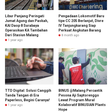
Libur Panjang Peringati
Pengadaan Lokomotif Baru
Jumat Agung dan Paskah,
tipe CC 205 Berlanjut, Divre
KAI Daop 8 Surabaya
IV Tanjungkarang Siap
Operasikan KA Tambahan
Perkuat Angkutan Barang
Dari Stasiun Malang
8 month ago
1 year ago
TTD Digital: Solusi Canggih
BINUS @Malang Percantik
Tanda Tangan di Era
Pesona Aji Saptorenggo
Paperless, Begini Caranya!
Lewat Program Mural
Kolaboratif BINUSIAN Plants
1 year ago
Hope