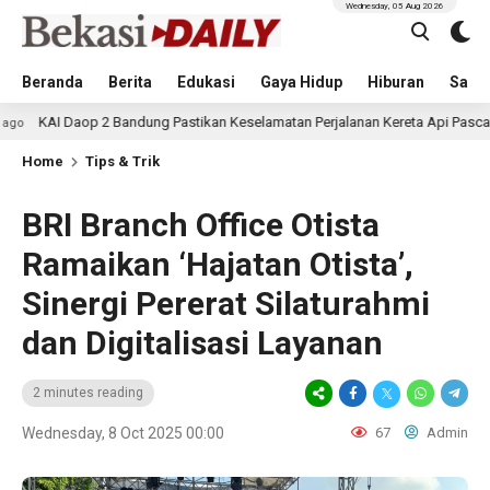
Wednesday, 05 Aug 2026
Beranda
Berita
Edukasi
Gaya Hidup
Hiburan
Sastr
p 2 Bandung Pastikan Keselamatan Perjalanan Kereta Api Pasca Gempa Pang
Home
Tips & Trik
BRI Branch Office Otista
Ramaikan ‘Hajatan Otista’,
Sinergi Pererat Silaturahmi
dan Digitalisasi Layanan
2 minutes reading
Wednesday, 8 Oct 2025 00:00
67
Admin