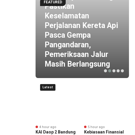
FEATURED
Pastikan
Keselamatan
un
Perjalanan Kereta Api
ire
Pasca Gempa
an
Pangandaran,
besar
Pemeriksaan Jalur
Masih Berlangsung
Latest
r ago
4 hour ago
5 hour ago
an 10 Tahun
KAI Daop 2 Bandung
Kebiasaan Finansial
R