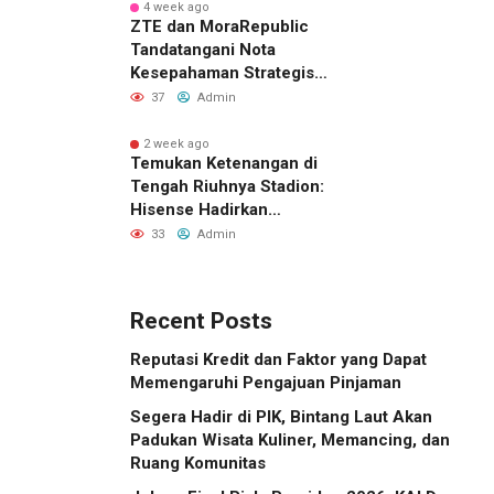
4 week ago
ZTE dan MoraRepublic
Tandatangani Nota
Kesepahaman Strategis
untuk Memperluas
37
Admin
Layanan FWA dan FTTH di
Indonesia
2 week ago
Temukan Ketenangan di
Tengah Riuhnya Stadion:
Hisense Hadirkan
Pengalaman FIFA World
33
Admin
Cup 2026™ yang Lebih
Inklusif Lewat Mobile
Sensory Vehicles di 16
Recent Posts
Kota Tuan Rumah
Reputasi Kredit dan Faktor yang Dapat
Memengaruhi Pengajuan Pinjaman
Segera Hadir di PIK, Bintang Laut Akan
Padukan Wisata Kuliner, Memancing, dan
Ruang Komunitas