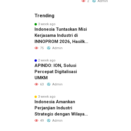
2
Admin
Trending
3 week ago
Indonesia Tuntaskan Misi
Kerjasama Industri di
INNOPROM 2026, Hasilkan
Belasan Kerja Sama
75
Admin
Strategis
2 week ago
APINDO: ION, Solusi
Percepat Digitalisasi
UMKM
63
Admin
3 week ago
Indonesia Amankan
Perjanjian Industri
Strategis dengan Wilayah
Sverdlovsk, Rusia untuk
49
Admin
Pacu Investasi Manufaktur