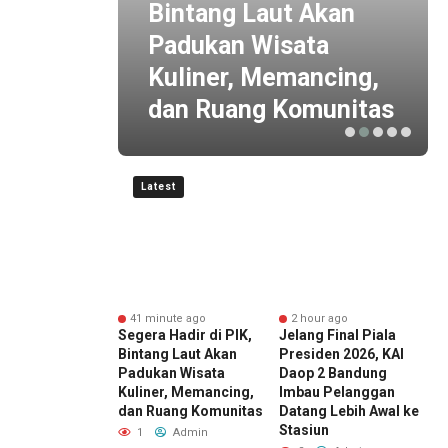
 dan
Bintang Laut Akan
at
Padukan Wisata
Kuliner, Memancing,
aman
dan Ruang Komunitas
Latest
nute ago
41 minute ago
2 hour ago
si Kredit dan
Segera Hadir di PIK,
Jelang Final Piala
R
 yang Dapat
Bintang Laut Akan
Presiden 2026, KAI
F
garuhi
Padukan Wisata
Daop 2 Bandung
juan Pinjaman
Kuliner, Memancing,
Imbau Pelanggan
P
dan Ruang Komunitas
Datang Lebih Awal ke
Admin
Stasiun
1
Admin