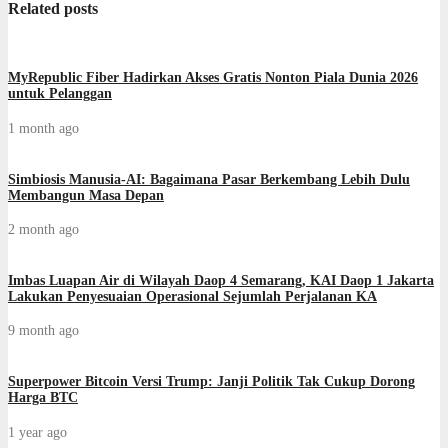
Related posts
MyRepublic Fiber Hadirkan Akses Gratis Nonton Piala Dunia 2026
untuk Pelanggan
1 month ago
Simbiosis Manusia-AI: Bagaimana Pasar Berkembang Lebih Dulu
Membangun Masa Depan
2 month ago
Imbas Luapan Air di Wilayah Daop 4 Semarang, KAI Daop 1 Jakarta
Lakukan Penyesuaian Operasional Sejumlah Perjalanan KA
9 month ago
Superpower Bitcoin Versi Trump: Janji Politik Tak Cukup Dorong
Harga BTC
1 year ago