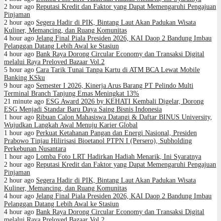
2 hour ago
Reputasi Kredit dan Faktor yang Dapat Memengaruhi Pengajuan
Pinjaman
2 hour ago
Segera Hadir di PIK, Bintang Laut Akan Padukan Wisata
Kuliner, Memancing, dan Ruang Komunitas
4 hour ago
Jelang Final Piala Presiden 2026, KAI Daop 2 Bandung Imbau
Pelanggan Datang Lebih Awal ke Stasiun
4 hour ago
Bank Raya Dorong Circular Economy dan Transaksi Digital
melalui Raya Preloved Bazaar Vol.2
5 hour ago
Cara Tarik Tunai Tanpa Kartu di ATM BCA Lewat Mobile
Banking KSku
9 hour ago
Semester I 2026, Kinerja Arus Barang PT Pelindo Multi
Terminal Branch Tanjung Emas Meningkat 13%
21 minute ago
ESG Award 2026 by KEHATI Kembali Digelar, Dorong
ESG Menjadi Standar Baru Daya Saing Bisnis Indonesia
1 hour ago
Ribuan Calon Mahasiswa Datangi & Daftar BINUS University,
Wujudkan Langkah Awal Menuju Karier Global
1 hour ago
Perkuat Ketahanan Pangan dan Energi Nasional, Presiden
Prabowo Tinjau Hilirisasi Bioetanol PTPN I (Persero), Subholding
Perkebunan Nusantara
1 hour ago
Lomba Foto LRT Hadirkan Hadiah Menarik, Ini Syaratnya
2 hour ago
Reputasi Kredit dan Faktor yang Dapat Memengaruhi Pengajuan
Pinjaman
2 hour ago
Segera Hadir di PIK, Bintang Laut Akan Padukan Wisata
Kuliner, Memancing, dan Ruang Komunitas
4 hour ago
Jelang Final Piala Presiden 2026, KAI Daop 2 Bandung Imbau
Pelanggan Datang Lebih Awal ke Stasiun
4 hour ago
Bank Raya Dorong Circular Economy dan Transaksi Digital
melalui Raya Preloved Bazaar Vol.2