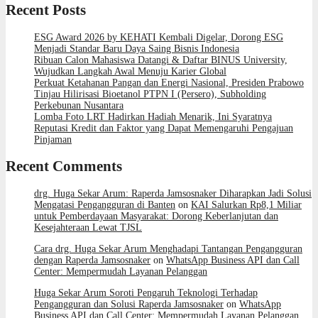
Recent Posts
ESG Award 2026 by KEHATI Kembali Digelar, Dorong ESG
Menjadi Standar Baru Daya Saing Bisnis Indonesia
Ribuan Calon Mahasiswa Datangi & Daftar BINUS University,
Wujudkan Langkah Awal Menuju Karier Global
Perkuat Ketahanan Pangan dan Energi Nasional, Presiden Prabowo
Tinjau Hilirisasi Bioetanol PTPN I (Persero), Subholding
Perkebunan Nusantara
Lomba Foto LRT Hadirkan Hadiah Menarik, Ini Syaratnya
Reputasi Kredit dan Faktor yang Dapat Memengaruhi Pengajuan
Pinjaman
Recent Comments
drg. Huga Sekar Arum: Raperda Jamsosnaker Diharapkan Jadi Solusi
Mengatasi Pengangguran di Banten
on
KAI Salurkan Rp8,1 Miliar
untuk Pemberdayaan Masyarakat: Dorong Keberlanjutan dan
Kesejahteraan Lewat TJSL
Cara drg. Huga Sekar Arum Menghadapi Tantangan Pengangguran
dengan Raperda Jamsosnaker
on
WhatsApp Business API dan Call
Center: Mempermudah Layanan Pelanggan
Huga Sekar Arum Soroti Pengaruh Teknologi Terhadap
Pengangguran dan Solusi Raperda Jamsosnaker
on
WhatsApp
Business API dan Call Center: Mempermudah Layanan Pelanggan