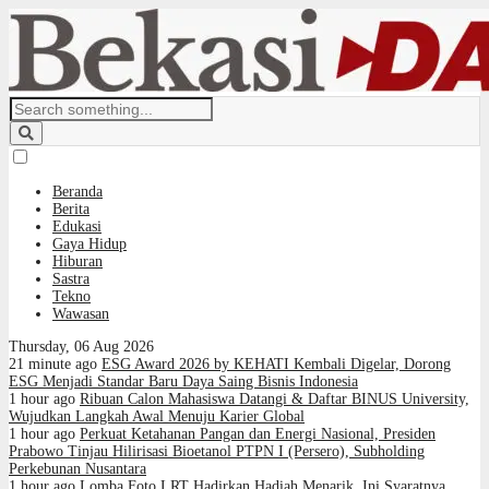
Beranda
Berita
Edukasi
Gaya Hidup
Hiburan
Sastra
Tekno
Wawasan
Thursday, 06 Aug 2026
21 minute ago
ESG Award 2026 by KEHATI Kembali Digelar, Dorong
ESG Menjadi Standar Baru Daya Saing Bisnis Indonesia
1 hour ago
Ribuan Calon Mahasiswa Datangi & Daftar BINUS University,
Wujudkan Langkah Awal Menuju Karier Global
1 hour ago
Perkuat Ketahanan Pangan dan Energi Nasional, Presiden
Prabowo Tinjau Hilirisasi Bioetanol PTPN I (Persero), Subholding
Perkebunan Nusantara
1 hour ago
Lomba Foto LRT Hadirkan Hadiah Menarik, Ini Syaratnya