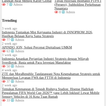
Langkah Awal Menuju Karier Global
Tinjau Hilirisasi Bioetanol PTPN I
7
Admin
(Persero), Subholding Perkebunan
Nusantara
8
Admin
Trending
3 week ago
Indonesia Tuntaskan Misi Kerjasama Industri di INNOPROM 2026,
Hasilkan Belasan Kerja Sama Strategis
77
Admin
2 week ago
APINDO: ION, Solusi Percepat Digitalisasi UMKM
63
Admin
3 week ago
Indonesia Amankan Perjanjian Industri Strategis dengan Wilayah
Sverdlovsk, Rusia untuk Pacu Investasi Manufaktur
50
Admin
4 week ago
ZTE dan MoraRepublic Tandatangani Nota Kesepahaman Strategis untuk
Memperluas Layanan FWA dan FTTH di Indonesia
37
Admin
2 week ago
Temukan Ketenangan di Tengah Riuhnya Stadion: Hisense Hadirkan
Pengalaman FIFA World Cup 2026™ yang Lebih Inklusif Lewat Mobile
Sensory Vehicles di 16 Kota Tuan Rumah
33
Admin