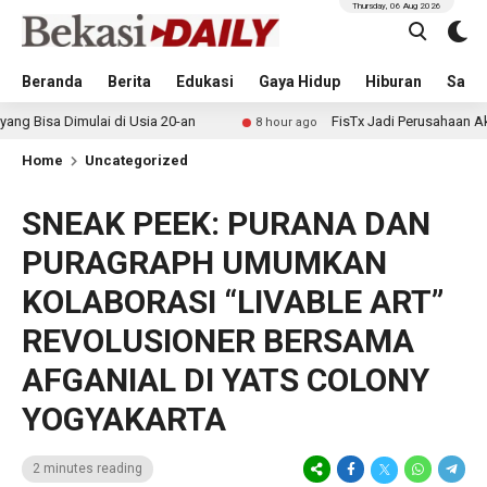
Thursday, 06 Aug 2026
Beranda
Berita
Edukasi
Gaya Hidup
Hiburan
Sastr
ulai di Usia 20-an
FisTx Jadi Perusahaan Akuakultur Pe
8 hour ago
Home
Uncategorized
SNEAK PEEK: PURANA DAN
PURAGRAPH UMUMKAN
KOLABORASI “LIVABLE ART”
REVOLUSIONER BERSAMA
AFGANIAL DI YATS COLONY
YOGYAKARTA
2 minutes reading