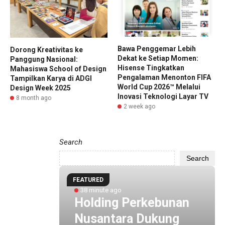
Bawa Penggemar Lebih
Dorong Kreativitas ke
Dekat ke Setiap Momen:
Panggung Nasional:
Hisense Tingkatkan
Mahasiswa School of Design
Pengalaman Menonton FIFA
Tampilkan Karya di ADGI
World Cup 2026™ Melalui
Design Week 2025
Inovasi Teknologi Layar TV
8 month ago
2 week ago
Search
Search
tama
FEATURED
ng
38 minute ago
Holding Perkebunan
logi
Nusantara Dukung