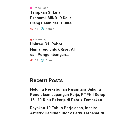
Ketidaktepatan Sasaran
pada Pemeriksaan Tahun
4 week ago
Terapkan Sirkular
2025
Ekonomi, MIND ID Daur
Ulang Lebih dari 1 Juta
Ton Material Sisa
43
Admin
4 week ago
Unitree G1: Robot
Humanoid untuk Riset AI
dan Pengembangan
Robotika
39
Admin
Recent Posts
Holding Perkebunan Nusantara Dukung
Penciptaan Lapangan Kerja, PTPN I Serap
15–20 Ribu Pekerja di Pabrik Tembakau
Rayakan 10 Tahun Perjalanan, Inspire
Artistry Hadirkan Block Party Terbesar di