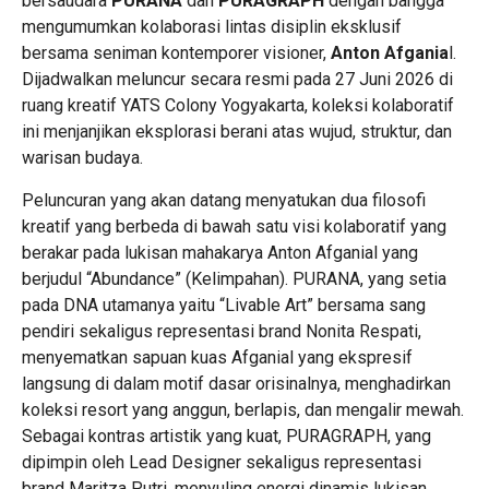
bersaudara
PURANA
dan
PURAGRAPH
dengan bangga
mengumumkan kolaborasi lintas disiplin eksklusif
bersama seniman kontemporer visioner,
Anton Afgania
l.
Dijadwalkan meluncur secara resmi pada 27 Juni 2026 di
ruang kreatif YATS Colony Yogyakarta, koleksi kolaboratif
ini menjanjikan eksplorasi berani atas wujud, struktur, dan
warisan budaya.
Peluncuran yang akan datang menyatukan dua filosofi
kreatif yang berbeda di bawah satu visi kolaboratif yang
berakar pada lukisan mahakarya Anton Afganial yang
berjudul “Abundance” (Kelimpahan). PURANA, yang setia
pada DNA utamanya yaitu “Livable Art” bersama sang
pendiri sekaligus representasi brand Nonita Respati,
menyematkan sapuan kuas Afganial yang ekspresif
langsung di dalam motif dasar orisinalnya, menghadirkan
koleksi resort yang anggun, berlapis, dan mengalir mewah.
Sebagai kontras artistik yang kuat, PURAGRAPH, yang
dipimpin oleh Lead Designer sekaligus representasi
brand Maritza Putri, menyuling energi dinamis lukisan