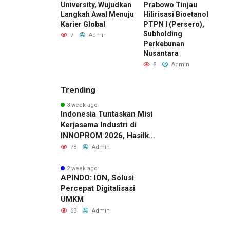
di Standar Baru
University, Wujudkan
Prabowo Tinjau
M
aing Bisnis
Langkah Awal Menuju
Hilirisasi Bioetanol
D
esia
Karier Global
PTPN I (Persero),
I
Subholding
Admin
7
Admin
Perkebunan
Nusantara
8
Admin
Trending
3 week ago
Indonesia Tuntaskan Misi
Kerjasama Industri di
INNOPROM 2026, Hasilkan
Belasan Kerja Sama
78
Admin
Strategis
2 week ago
APINDO: ION, Solusi
Percepat Digitalisasi
UMKM
63
Admin