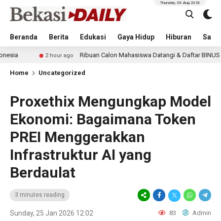
Thursday, 06 Aug 2026
Beranda
Berita
Edukasi
Gaya Hidup
Hiburan
Sastr
Ribuan Calon Mahasiswa Datangi & Daftar BINUS University, Wu
2 hour ago
Home
Uncategorized
Proxethix Mengungkap Model
Ekonomi: Bagaimana Token
PREI Menggerakkan
Infrastruktur AI yang
Berdaulat
3 minutes reading
Sunday, 25 Jan 2026 12:02
83
Admin