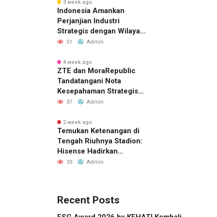
3 week ago
Indonesia Amankan
Perjanjian Industri
Strategis dengan Wilayah
Sverdlovsk, Rusia untuk
51
Admin
Pacu Investasi Manufaktur
4 week ago
ZTE dan MoraRepublic
Tandatangani Nota
Kesepahaman Strategis
untuk Memperluas
37
Admin
Layanan FWA dan FTTH di
Indonesia
2 week ago
Temukan Ketenangan di
Tengah Riuhnya Stadion:
Hisense Hadirkan
Pengalaman FIFA World
33
Admin
Cup 2026™ yang Lebih
Inklusif Lewat Mobile
Sensory Vehicles di 16
Recent Posts
Kota Tuan Rumah
ESG Award 2026 by KEHATI Kembali