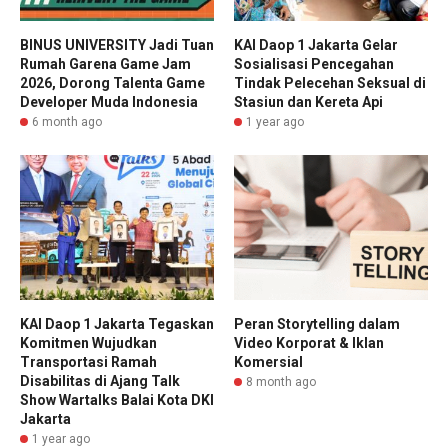
BINUS UNIVERSITY Jadi Tuan
KAI Daop 1 Jakarta Gelar
Rumah Garena Game Jam
Sosialisasi Pencegahan
2026, Dorong Talenta Game
Tindak Pelecehan Seksual di
Developer Muda Indonesia
Stasiun dan Kereta Api
6 month ago
1 year ago
KAI Daop 1 Jakarta Tegaskan
Peran Storytelling dalam
Komitmen Wujudkan
Video Korporat & Iklan
Transportasi Ramah
Komersial
Disabilitas di Ajang Talk
8 month ago
Show Wartalks Balai Kota DKI
Jakarta
1 year ago