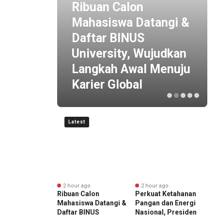
 by
Ribuan Calon
i
Mahasiswa Datangi &
 ESG
Daftar BINUS
 Baru
University, Wujudkan
is
Langkah Awal Menuju
Karier Global
Latest
r ago
2 hour ago
2 hour ago
ward 2026 by
Ribuan Calon
Perkuat Ketahanan
E
I Kembali
Mahasiswa Datangi &
Pangan dan Energi
K
r, Dorong ESG
Daftar BINUS
Nasional, Presiden
D