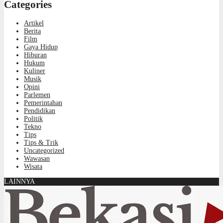
Categories
Artikel
Berita
Film
Gaya Hidup
Hiburan
Hukum
Kuliner
Musik
Opini
Parlemen
Pemerintahan
Pendidikan
Politik
Tekno
Tips
Tips & Trik
Uncategorized
Wawasan
Wisata
LAINNYA