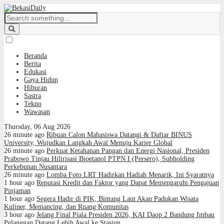
Beranda
Berita
Edukasi
Gaya Hidup
Hiburan
Sastra
Tekno
Wawasan
Thursday, 06 Aug 2026
26 minute ago
Ribuan Calon Mahasiswa Datangi & Daftar BINUS
University, Wujudkan Langkah Awal Menuju Karier Global
26 minute ago
Perkuat Ketahanan Pangan dan Energi Nasional, Presiden
Prabowo Tinjau Hilirisasi Bioetanol PTPN I (Persero), Subholding
Perkebunan Nusantara
26 minute ago
Lomba Foto LRT Hadirkan Hadiah Menarik, Ini Syaratnya
1 hour ago
Reputasi Kredit dan Faktor yang Dapat Memengaruhi Pengajuan
Pinjaman
1 hour ago
Segera Hadir di PIK, Bintang Laut Akan Padukan Wisata
Kuliner, Memancing, dan Ruang Komunitas
3 hour ago
Jelang Final Piala Presiden 2026, KAI Daop 2 Bandung Imbau
Pelanggan Datang Lebih Awal ke Stasiun