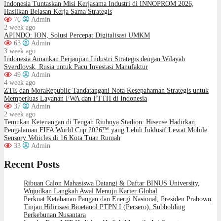
Indonesia Tuntaskan Misi Kerjasama Industri di INNOPROM 2026,
Hasilkan Belasan Kerja Sama Strategis
76
Admin
2 week ago
APINDO: ION, Solusi Percepat Digitalisasi UMKM
63
Admin
3 week ago
Indonesia Amankan Perjanjian Industri Strategis dengan Wilayah
Sverdlovsk, Rusia untuk Pacu Investasi Manufaktur
49
Admin
4 week ago
ZTE dan MoraRepublic Tandatangani Nota Kesepahaman Strategis untuk
Memperluas Layanan FWA dan FTTH di Indonesia
37
Admin
2 week ago
Temukan Ketenangan di Tengah Riuhnya Stadion: Hisense Hadirkan
Pengalaman FIFA World Cup 2026™ yang Lebih Inklusif Lewat Mobile
Sensory Vehicles di 16 Kota Tuan Rumah
33
Admin
Recent Posts
Ribuan Calon Mahasiswa Datangi & Daftar BINUS University,
Wujudkan Langkah Awal Menuju Karier Global
Perkuat Ketahanan Pangan dan Energi Nasional, Presiden Prabowo
Tinjau Hilirisasi Bioetanol PTPN I (Persero), Subholding
Perkebunan Nusantara