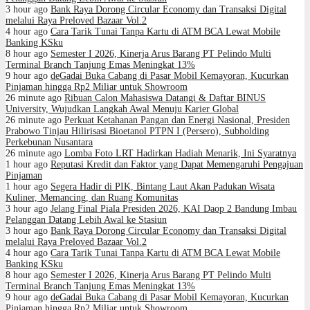
3 hour ago
Bank Raya Dorong Circular Economy dan Transaksi Digital
melalui Raya Preloved Bazaar Vol.2
4 hour ago
Cara Tarik Tunai Tanpa Kartu di ATM BCA Lewat Mobile
Banking KSku
8 hour ago
Semester I 2026, Kinerja Arus Barang PT Pelindo Multi
Terminal Branch Tanjung Emas Meningkat 13%
9 hour ago
deGadai Buka Cabang di Pasar Mobil Kemayoran, Kucurkan
Pinjaman hingga Rp2 Miliar untuk Showroom
26 minute ago
Ribuan Calon Mahasiswa Datangi & Daftar BINUS
University, Wujudkan Langkah Awal Menuju Karier Global
26 minute ago
Perkuat Ketahanan Pangan dan Energi Nasional, Presiden
Prabowo Tinjau Hilirisasi Bioetanol PTPN I (Persero), Subholding
Perkebunan Nusantara
26 minute ago
Lomba Foto LRT Hadirkan Hadiah Menarik, Ini Syaratnya
1 hour ago
Reputasi Kredit dan Faktor yang Dapat Memengaruhi Pengajuan
Pinjaman
1 hour ago
Segera Hadir di PIK, Bintang Laut Akan Padukan Wisata
Kuliner, Memancing, dan Ruang Komunitas
3 hour ago
Jelang Final Piala Presiden 2026, KAI Daop 2 Bandung Imbau
Pelanggan Datang Lebih Awal ke Stasiun
3 hour ago
Bank Raya Dorong Circular Economy dan Transaksi Digital
melalui Raya Preloved Bazaar Vol.2
4 hour ago
Cara Tarik Tunai Tanpa Kartu di ATM BCA Lewat Mobile
Banking KSku
8 hour ago
Semester I 2026, Kinerja Arus Barang PT Pelindo Multi
Terminal Branch Tanjung Emas Meningkat 13%
9 hour ago
deGadai Buka Cabang di Pasar Mobil Kemayoran, Kucurkan
Pinjaman hingga Rp2 Miliar untuk Showroom