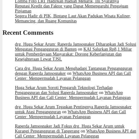
Lomba Foto LRT Hadirkan Hadiah Menarik, Ini Syaratnya
Reputasi Kredit dan Faktor yang Dapat Memengaruhi Pengajuan
Pinjaman
Segera Hadir di PIK, Bintang Laut Akan Padukan Wisata Kuliner,
Memancing, dan Ruang Komunitas
Recent Comments
drg. Huga Sekar Arum: Raperda Jamsosnaker Diharapkan Jadi Solusi
Mengatasi Pengangguran di Banten
on
KAI Salurkan Rp8,1 Miliar
untuk Pemberdayaan Masyarakat: Dorong Keberlanjutan dan
Kesejahteraan Lewat TJSL
Cara drg. Huga Sekar Arum Menghadapi Tantangan Pengangguran
dengan Raperda Jamsosnaker
on
WhatsApp Business API dan Call
Center: Mempermudah Layanan Pelanggan
Huga Sekar Arum Soroti Pengaruh Teknologi Terhadap
Pengangguran dan Solusi Raperda Jamsosnaker
on
WhatsApp
Business API dan Call Center: Mempermudah Layanan Pelanggan
drg. Huga Sekar Arum Tegaskan Pentingnya Raperda Jamsosnaker
untuk Atasi Pengangguran
on
WhatsApp Business API dan Call
Center: Mempermudah Layanan Pelanggan
Raperda Jamsosnaker Jadi Fokus drg. Huga Sekar Arum untuk
Kurangi Pengangguran di Tangerang
on
WhatsApp Business API dan
Call Center: Mempermudah Layanan Pelanggan