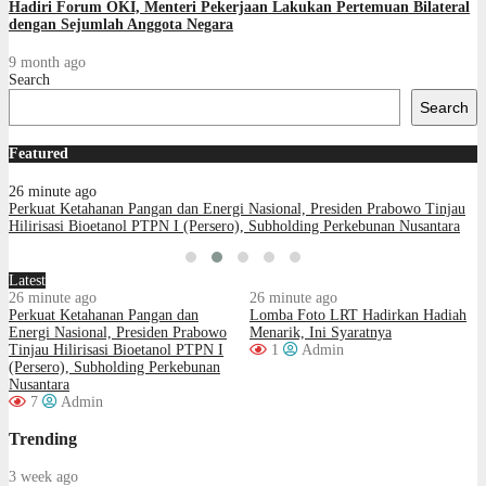
Hadiri Forum OKI, Menteri Pekerjaan Lakukan Pertemuan Bilateral
dengan Sejumlah Anggota Negara
9 month ago
Search
Search
Featured
26 minute ago
Perkuat Ketahanan Pangan dan Energi Nasional, Presiden Prabowo Tinjau
Hilirisasi Bioetanol PTPN I (Persero), Subholding Perkebunan Nusantara
Latest
26 minute ago
26 minute ago
Perkuat Ketahanan Pangan dan
Lomba Foto LRT Hadirkan Hadiah
Energi Nasional, Presiden Prabowo
Menarik, Ini Syaratnya
Tinjau Hilirisasi Bioetanol PTPN I
1
Admin
(Persero), Subholding Perkebunan
Nusantara
7
Admin
Trending
3 week ago