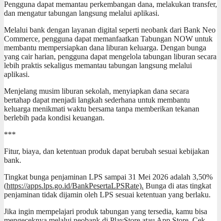
Pengguna dapat memantau perkembangan dana, melakukan transfer,
dan mengatur tabungan langsung melalui aplikasi.
Melalui bank dengan layanan digital seperti neobank dari Bank Neo
Commerce, pengguna dapat memanfaatkan Tabungan NOW untuk
membantu mempersiapkan dana liburan keluarga. Dengan bunga
yang cair harian, pengguna dapat mengelola tabungan liburan secara
lebih praktis sekaligus memantau tabungan langsung melalui
aplikasi.
Menjelang musim liburan sekolah, menyiapkan dana secara
bertahap dapat menjadi langkah sederhana untuk membantu
keluarga menikmati waktu bersama tanpa memberikan tekanan
berlebih pada kondisi keuangan.
***
Fitur, biaya, dan ketentuan produk dapat berubah sesuai kebijakan
bank.
Tingkat bunga penjaminan LPS sampai 31 Mei 2026 adalah 3,50%
(
https://apps.lps.go.id/BankPesertaLPSRate).
Bunga di atas tingkat
penjaminan tidak dijamin oleh LPS sesuai ketentuan yang berlaku.
Jika ingin mempelajari produk tabungan yang tersedia, kamu bisa
mengeceknya melalui neobank di
PlayStore
atau
App Store
. Cek