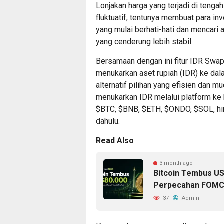
Lonjakan harga yang terjadi di tenga
fluktuatif, tentunya membuat para i
yang mulai berhati-hati dan mencari al
yang cenderung lebih stabil.
Bersamaan dengan ini fitur IDR Swa
menukarkan aset rupiah (IDR) ke dala
alternatif pilihan yang efisien dan 
menukarkan IDR melalui platform ke 
$BTC, $BNB, $ETH, $ONDO, $SOL, hin
dahulu.
Read Also
3 month ago
Bitcoin Tembus US$
Perpecahan FOM
37
Admin