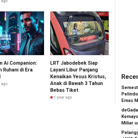
r ago
Kucurka
Komitm
Pinjaman
K3
hingga
Bersa
Rp2
Mitra
Miliar
Kerja
untuk
Showro
1
Admin
1
m Ai Companion:
LRT Jabodebek Siap
 Ruhani di Era
Layani Libur Panjang
Admin
Recen
l
Kenaikan Yesus Kristus,
Anak di Bawah 3 Tahun
r ago
Semeste
Bebas Tiket
Pelindo
1 year ago
Emas M
deGadai
Kemayo
Miliar
Pelang