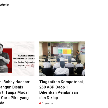
 Admin
13%
Admin
1
5
Admin
Admin
4
4
hour ago
hour ag
deGadai
Pelang
Buka
Nyaman
l Bobby Hassan:
Tingkatkan Kompetensi,
Cabang
Pekerj
ngun Bisnis
250 ASP Daop 1
di
Aman:
rti Tanpa Modal
Diberikan Pembinaan
Pasar
PAM
 Cara Pikir yang
dan Diklap
Mobil
JAYA
da
1 year ago
Kemayor
Perkua