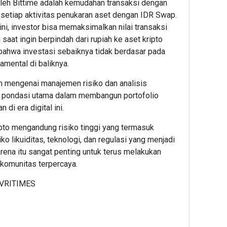
leh Bittime adalah kemudahan transaksi dengan
 setiap aktivitas penukaran aset dengan IDR Swap.
ni, investor bisa memaksimalkan nilai transaksi
saat ingin berpindah dari rupiah ke aset kripto
 bahwa investasi sebaiknya tidak berdasar pada
mental di baliknya.
4
4
3
hour ago
hour ag
hour 
deGadai
Pelang
Seme
an mengenai manajemen risiko dan analisis
Buka
Nyaman
I
 pondasi utama dalam membangun portofolio
Cabang
Pekerj
2026,
 di era digital ini.
di
Aman:
Kinerj
Pasar
PAM
Arus
ipto mengandung risiko tinggi yang termasuk
Mobil
JAYA
Baran
iko likuiditas, teknologi, dan regulasi yang menjadi
Kemayor
Perkua
PT
rena itu sangat penting untuk terus melakukan
Kucurka
Komitm
Pelin
-komunitas terpercaya.
Pinjaman
K3
Multi
hingga
Bersa
Termi
VRITIMES
Rp2
Mitra
Branc
Miliar
Kerja
Tanju
untuk
Emas
Showro
Menin
1