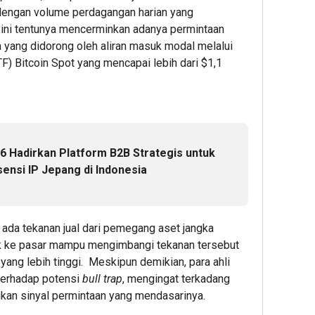
Layan
Kinerja
di
Aman
% dengan volume perdagangan harian yang
di Ind
Arus
Pasar
PAM
 ini tentunya mencerminkan adanya permintaan
Barang
Mobil
JAYA
ma yang didorong oleh aliran masuk modal melalui
PT
Kemayo
Perku
F) Bitcoin Spot yang mencapai lebih dari $1,1
Pelindo
Kucurk
Komi
Multi
Pinjam
K3
Terminal
hingga
Bers
Branch
Rp2
Mitra
Tanjung
Miliar
Kerja
Emas
untuk
 Hadirkan Platform B2B Strategis untuk
Meningk
Showr
1
nsi IP Jepang di Indonesia
13%
Admin
1
5
Admin
ada tekanan jual dari pemegang aset jangka
Admin
uk ke pasar mampu mengimbangi tekanan tersebut
 yang lebih tinggi. Meskipun demikian, para ahli
terhadap potensi
bull trap
, mengingat terkadang
gkan sinyal permintaan yang mendasarinya.
3