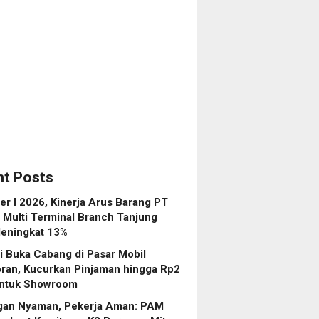
n
en
ma
om
t Posts
r I 2026, Kinerja Arus Barang PT
 Multi Terminal Branch Tanjung
eningkat 13%
 Buka Cabang di Pasar Mobil
ran, Kucurkan Pinjaman hingga Rp2
 untuk Showroom
gan Nyaman, Pekerja Aman: PAM