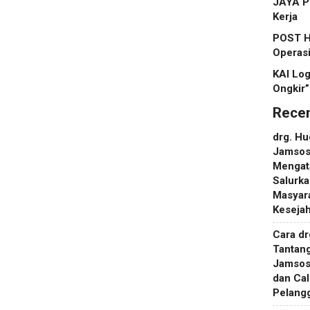
JAYA P
Kerja
POST Ha
Operasi
KAI Log
Ongkir”
Rece
drg. H
Jamsosn
Mengat
Salurka
Masyara
Keseja
Cara d
Tantan
Jamsos
dan Ca
Pelang