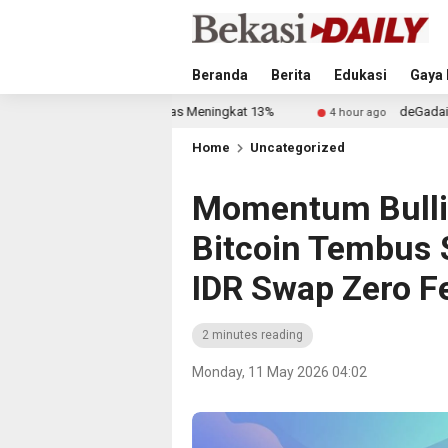
Beranda
Berita
Edukasi
Gaya 
Tanjung Emas Meningkat 13%
deGadai Buka Cabang di Pas
4 hour ago
Home
Uncategorized
Momentum Bulli
Bitcoin Tembus
IDR Swap Zero F
2 minutes reading
Monday, 11 May 2026 04:02