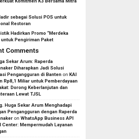
erkuat Komitmen K3 Bersama Mitra
dir sebagai Solusi POS untuk
onal Restoran
istik Hadirkan Promo “Merdeka
 untuk Pengiriman Paket
nt Comments
uga Sekar Arum: Raperda
aker Diharapkan Jadi Solusi
asi Pengangguran di Banten
on
KAI
n Rp8,1 Miliar untuk Pemberdayaan
kat: Dorong Keberlanjutan dan
hteraan Lewat TJSL
rg. Huga Sekar Arum Menghadapi
gan Pengangguran dengan Raperda
naker
on
WhatsApp Business API
ll Center: Mempermudah Layanan
gan