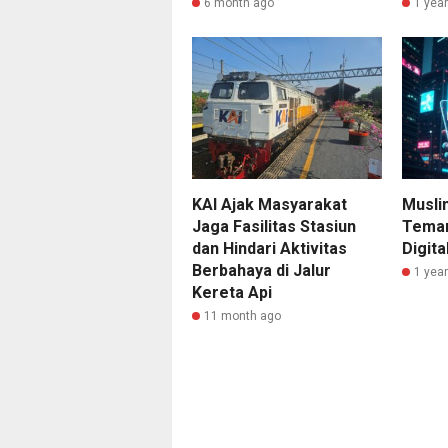
6 month ago
1 yea
KAI Ajak Masyarakat
Musli
Jaga Fasilitas Stasiun
Teman
dan Hindari Aktivitas
Digita
Berbahaya di Jalur
1 yea
Kereta Api
11 month ago