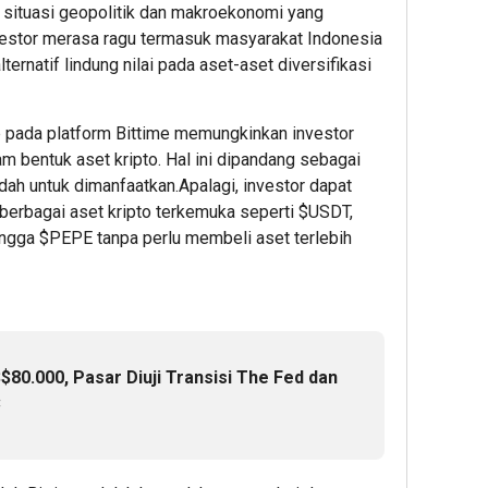
hour 
h situasi geopolitik dan makroekonomi yang
Seme
nvestor merasa ragu termasuk masyarakat Indonesia
I
ternatif lindung nilai pada aset-aset diversifikasi
2026,
Kinerj
Arus
p pada platform Bittime memungkinkan investor
Baran
m bentuk aset kripto. Hal ini dipandang sebagai
PT
mudah untuk dimanfaatkan.Apalagi, investor dapat
Pelin
berbagai aset kripto terkemuka seperti $USDT,
Multi
Termi
gga $PEPE tanpa perlu membeli aset terlebih
Branc
Tanju
Emas
Menin
13%
80.000, Pasar Diuji Transisi The Fed dan
C
5
Admin