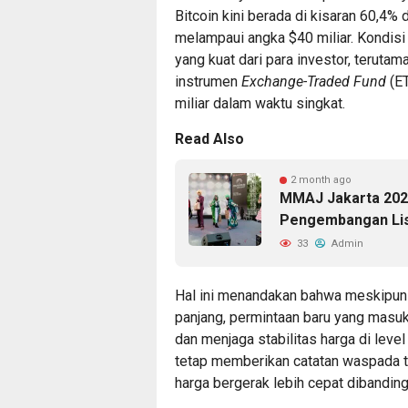
Bitcoin kini berada di kisaran 60,4
melampaui angka $40 miliar. Kondisi
yang kuat dari para investor, teruta
instrumen
Exchange-Traded Fund
(ET
miliar dalam waktu singkat.
Read Also
2 month ago
MMAJ Jakarta 2026
Pengembangan Lise
33
Admin
Hal ini menandakan bahwa meskipun 
panjang, permintaan baru yang mas
dan menjaga stabilitas harga di level
tetap memberikan catatan waspada 
harga bergerak lebih cepat dibandin