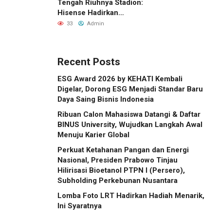
Tengah Riuhnya Stadion:
Hisense Hadirkan
Pengalaman FIFA World
33
Admin
Cup 2026™ yang Lebih
Inklusif Lewat Mobile
Sensory Vehicles di 16
Recent Posts
Kota Tuan Rumah
ESG Award 2026 by KEHATI Kembali
Digelar, Dorong ESG Menjadi Standar Baru
Daya Saing Bisnis Indonesia
Ribuan Calon Mahasiswa Datangi & Daftar
BINUS University, Wujudkan Langkah Awal
Menuju Karier Global
Perkuat Ketahanan Pangan dan Energi
Nasional, Presiden Prabowo Tinjau
Hilirisasi Bioetanol PTPN I (Persero),
Subholding Perkebunan Nusantara
Lomba Foto LRT Hadirkan Hadiah Menarik,
Ini Syaratnya