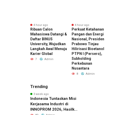
r ago
4 hour ago
4 hour ago
ward 2026 by
Ribuan Calon
Perkuat Ketahanan
E
I Kembali
Mahasiswa Datangi &
Pangan dan Energi
K
r, Dorong ESG
Daftar BINUS
Nasional, Presiden
D
di Standar Baru
University, Wujudkan
Prabowo Tinjau
M
aing Bisnis
Langkah Awal Menuju
Hilirisasi Bioetanol
D
esia
Karier Global
PTPN I (Persero),
I
Subholding
Admin
7
Admin
Perkebunan
Nusantara
8
Admin
Trending
3 week ago
Indonesia Tuntaskan Misi
Kerjasama Industri di
INNOPROM 2026, Hasilkan
Belasan Kerja Sama