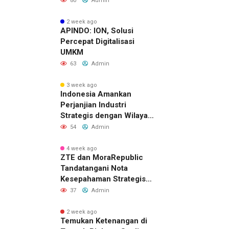
80
Admin
Strategis
2 week ago
APINDO: ION, Solusi
Percepat Digitalisasi
UMKM
63
Admin
3 week ago
Indonesia Amankan
Perjanjian Industri
Strategis dengan Wilayah
Sverdlovsk, Rusia untuk
54
Admin
Pacu Investasi Manufaktur
4 week ago
ZTE dan MoraRepublic
Tandatangani Nota
Kesepahaman Strategis
untuk Memperluas
37
Admin
Layanan FWA dan FTTH di
Indonesia
2 week ago
Temukan Ketenangan di