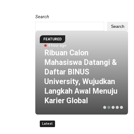
Search
Search
FEATURED
4 hour ago
 by
Ribuan Calon
i
Mahasiswa Datangi &
 ESG
Daftar BINUS
 Baru
University, Wujudkan
is
Langkah Awal Menuju
Karier Global
Latest