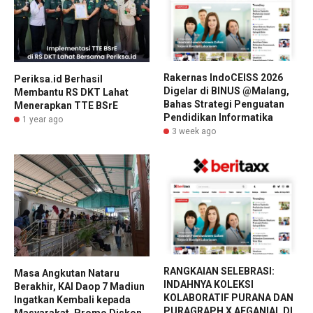
Rakernas IndoCEISS 2026
Periksa.id Berhasil
Digelar di BINUS @Malang,
Membantu RS DKT Lahat
Bahas Strategi Penguatan
Menerapkan TTE BSrE
Pendidikan Informatika
1 year ago
3 week ago
RANGKAIAN SELEBRASI:
Masa Angkutan Nataru
INDAHNYA KOLEKSI
Berakhir, KAI Daop 7 Madiun
KOLABORATIF PURANA DAN
Ingatkan Kembali kepada
PURAGRAPH X AFGANIAL DI
Masyarakat, Promo Diskon