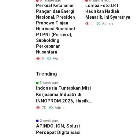
ute ago
8 minute ago
8 minute ago
n Calon
Perkuat Ketahanan
Lomba Foto LRT
R
iswa Datangi &
Pangan dan Energi
Hadirkan Hadiah
M
r BINUS
Nasional, Presiden
Menarik, Ini Syaratnya
D
sity, Wujudkan
Prabowo Tinjau
U
1
Admin
ah Awal Menuju
Hilirisasi Bioetanol
L
 Global
PTPN I (Persero),
K
Subholding
Admin
Perkebunan
Nusantara
5
Admin
Trending
3 week ago
Indonesia Tuntaskan Misi
Kerjasama Industri di
INNOPROM 2026, Hasilkan
Belasan Kerja Sama
75
Admin
Strategis
2 week ago
APINDO: ION, Solusi
Percepat Digitalisasi