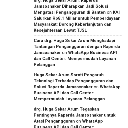
drg. Huga Sekar Arum: Raperda
Jamsosnaker Diharapkan Jadi Solusi
Mengatasi Pengangguran di Banten
on
KAI
Salurkan Rp8,1 Miliar untuk Pemberdayaan
Masyarakat: Dorong Keberlanjutan dan
Kesejahteraan Lewat TJSL
Cara drg. Huga Sekar Arum Menghadapi
Tantangan Pengangguran dengan Raperda
Jamsosnaker
on
WhatsApp Business API
dan Call Center: Mempermudah Layanan
Pelanggan
Huga Sekar Arum Soroti Pengaruh
Teknologi Terhadap Pengangguran dan
Solusi Raperda Jamsosnaker
on
WhatsApp
Business API dan Call Center:
Mempermudah Layanan Pelanggan
drg. Huga Sekar Arum Tegaskan
Pentingnya Raperda Jamsosnaker untuk
Atasi Pengangguran
on
WhatsApp
Business API dan Call Center: