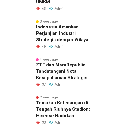
UMKM
63
Admin
3 week ago
Indonesia Amankan
Perjanjian Industri
Strategis dengan Wilayah
Sverdlovsk, Rusia untuk
49
Admin
Pacu Investasi Manufaktur
4 week ago
ZTE dan MoraRepublic
Tandatangani Nota
Kesepahaman Strategis
untuk Memperluas
37
Admin
Layanan FWA dan FTTH di
Indonesia
2 week ago
Temukan Ketenangan di
Tengah Riuhnya Stadion:
Hisense Hadirkan
Pengalaman FIFA World
33
Admin
Cup 2026™ yang Lebih
Inklusif Lewat Mobile