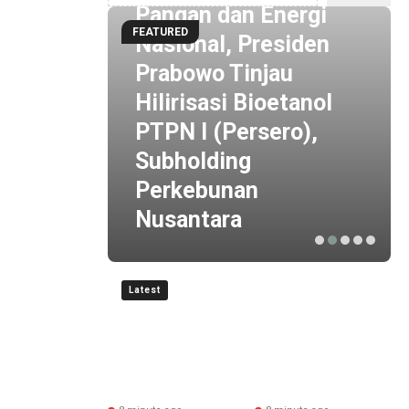
Pangan dan Energi
FEATURED
Nasional, Presiden
Prabowo Tinjau
ngi &
Hilirisasi Bioetanol
PTPN I (Persero),
udkan
Subholding
enuju
Perkebunan
Nusantara
Latest