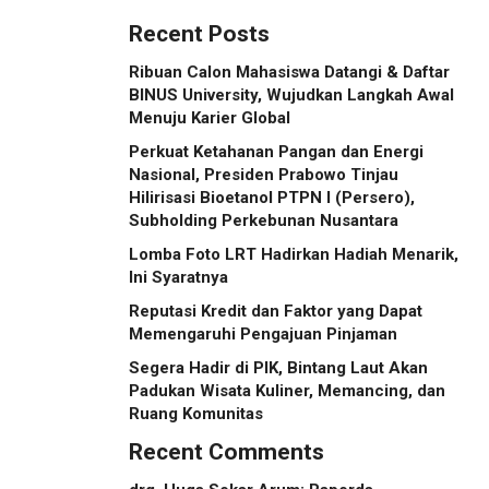
Sensory Vehicles di 16
Recent Posts
Kota Tuan Rumah
Ribuan Calon Mahasiswa Datangi & Daftar
BINUS University, Wujudkan Langkah Awal
Menuju Karier Global
Perkuat Ketahanan Pangan dan Energi
Nasional, Presiden Prabowo Tinjau
Hilirisasi Bioetanol PTPN I (Persero),
Subholding Perkebunan Nusantara
Lomba Foto LRT Hadirkan Hadiah Menarik,
Ini Syaratnya
Reputasi Kredit dan Faktor yang Dapat
Memengaruhi Pengajuan Pinjaman
Segera Hadir di PIK, Bintang Laut Akan
Padukan Wisata Kuliner, Memancing, dan
Ruang Komunitas
Recent Comments