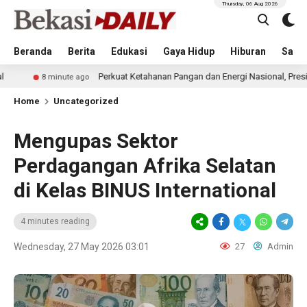
Thursday, 06 Aug 2026
Beranda
Berita
Edukasi
Gaya Hidup
Hiburan
Sastr
Perkuat Ketahanan Pangan dan Energi Nasional, Presiden Prabowo Tinja
te ago
Home
Uncategorized
Mengupas Sektor
Perdagangan Afrika Selatan
di Kelas BINUS International
4 minutes reading
Wednesday, 27 May 2026 03:01
27
Admin