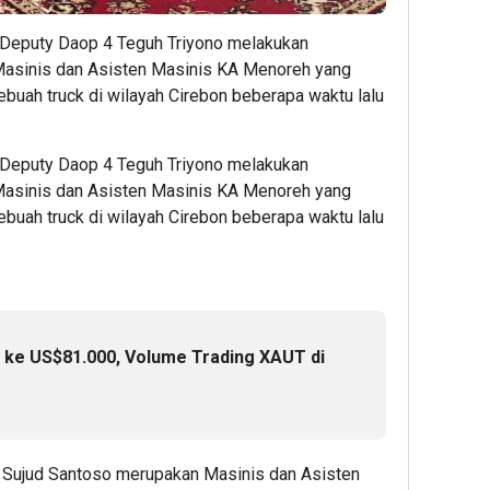
Aset
Diamon
Hadir
Digital,
Mobile
Prom
 Deputy Daop 4 Teguh Triyono melakukan
Penggun
Legend
Bundl
Masinis dan Asisten Masinis KA Menoreh yang
Baru
dengan
Smar
uah truck di wilayah Cirebon beberapa waktu lalu
Bittime
Cepat
5G
Berkese
&
Beka
Raih
Aman
Berku
 Deputy Daop 4 Teguh Triyono melakukan
Bonus
di
deng
Masinis dan Asisten Masinis KA Menoreh yang
Bitcoin
Gamezi
Bonu
uah truck di wilayah Cirebon beberapa waktu lalu
Kuota
hingg
4
1
300
GB
Admin
Admin
1
i ke US$81.000, Volume Trading XAUT di
Admin
 Sujud Santoso merupakan Masinis dan Asisten