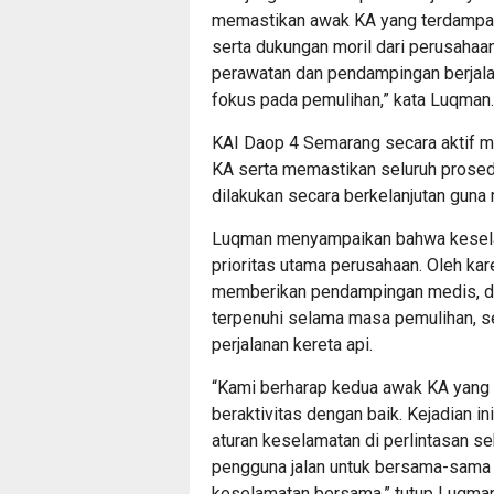
memastikan awak KA yang terdampa
serta dukungan moril dari perusahaa
perawatan dan pendampingan berjala
fokus pada pemulihan,” kata Luqman.
KAI Daop 4 Semarang secara aktif 
KA serta memastikan seluruh prosed
dilakukan secara berkelanjutan gun
Luqman menyampaikan bahwa keselam
prioritas utama perusahaan. Oleh ka
memberikan pendampingan medis, du
terpenuhi selama masa pemulihan, 
perjalanan kereta api.
“Kami berharap kedua awak KA yang 
beraktivitas dengan baik. Kejadian i
aturan keselamatan di perlintasan 
pengguna jalan untuk bersama-sama 
keselamatan bersama,” tutup Luqman