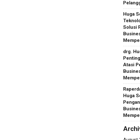
Pelang
Huga S
Teknol
Solusi
Busines
Memper
drg. H
Pentin
Atasi 
Busines
Memper
Raperd
Huga S
Pengan
Busines
Memper
Archi
August 