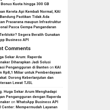
 Bonus Kuota hingga 300 GB
nan Kereta Api Kembali Normal, KAI
 Bandung Pastikan Tidak Ada
an Prasarana maupun Infrastruktur
ional Pasca Gempa Pangandaran
Terblokir? Segera Beralih Gunakan
pp Business API
nt Comments
uga Sekar Arum: Raperda
aker Diharapkan Jadi Solusi
asi Pengangguran di Banten
on
KAI
n Rp8,1 Miliar untuk Pemberdayaan
kat: Dorong Keberlanjutan dan
hteraan Lewat TJSL
rg. Huga Sekar Arum Menghadapi
gan Pengangguran dengan Raperda
naker
on
WhatsApp Business API
ll Center: Mempermudah Layanan