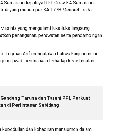
p 4 Semarang tepatnya UPT Crew KA Semarang
ri truk yang menemper KA 177B Menoreh pada
32
32
32
minute ag
minute 
minut
 Masinis yang mengalami luka-luka langsung
Investor
Cara
Mauju
patkan penanganan, perawatan serta pendampingan
Masih
Top
Gand
Minati
Up
AXIS,
Aset
Diamon
Hadir
 Luqman Arif mengatakan bahwa kunjungan ini
Digital,
Mobile
Prom
ggung jawab perusahaan terhadap keselamatan
Penggun
Legend
Bundl
.
Baru
dengan
Smar
Bittime
Cepat
5G
Berkese
&
Beka
Raih
Aman
Berku
Bonus
di
deng
 Gandeng Taruna dan Taruni PPI, Perkuat
Bitcoin
Gamezi
Bonu
an di Perlintasan Sebidang
Kuota
hingg
4
1
300
GB
Admin
Admin
ta kepedulian dan kehadiran manajemen dalam