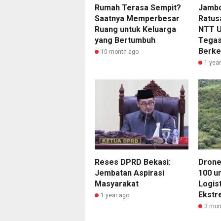
Rumah Terasa Sempit?
Jambo
Saatnya Memperbesar
Ratus
Ruang untuk Keluarga
NTT Un
yang Bertumbuh
Tegas
Berke
10 month ago
1 yea
Reses DPRD Bekasi:
Drone
Jembatan Aspirasi
100 un
Masyarakat
Logis
Ekstr
1 year ago
3 mon