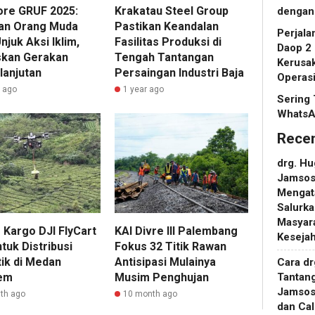
re GRUF 2025:
Krakatau Steel Group
dengan
an Orang Muda
Pastikan Keandalan
Perjala
juk Aksi Iklim,
Fasilitas Produksi di
Daop 2
kan Gerakan
Tengah Tantangan
Kerusak
lanjutan
Persaingan Industri Baja
Operas
r ago
1 year ago
Sering 
WhatsA
Rece
drg. H
Jamsosn
Mengat
Salurka
Masyara
 Kargo DJI FlyCart
KAI Divre III Palembang
Keseja
tuk Distribusi
Fokus 32 Titik Rawan
tik di Medan
Antisipasi Mulainya
Cara d
Tantan
em
Musim Penghujan
Jamsos
th ago
10 month ago
dan Ca