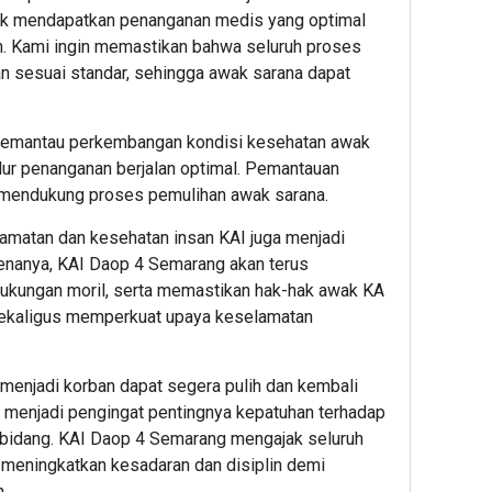
k mendapatkan penanganan medis yang optimal
1
n. Kami ingin memastikan bahwa seluruh proses
n sesuai standar, sehingga awak sarana dapat
Admin
memantau perkembangan kondisi kesehatan awak
ur penanganan berjalan optimal. Pemantauan
a mendukung proses pemulihan awak sarana.
atan dan kesehatan insan KAI juga menjadi
renanya, KAI Daop 4 Semarang akan terus
32
32
32
minute ag
minute 
minut
kungan moril, serta memastikan hak-hak awak KA
Investor
Cara
Mauju
sekaligus memperkuat upaya keselamatan
Masih
Top
Gand
Minati
Up
AXIS,
Aset
Diamon
Hadir
menjadi korban dapat segera pulih dan kembali
Digital,
Mobile
Prom
ni menjadi pengingat pentingnya kepatuhan terhadap
Penggun
Legend
Bundl
sebidang. KAI Daop 4 Semarang mengajak seluruh
Baru
dengan
Smar
meningkatkan kesadaran dan disiplin demi
Bittime
Cepat
5G
Berkese
&
Beka
.