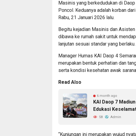
Masinis yang berkedudukan di Dao
Poncol. Keduanya adalah korban da
Rabu, 21 Januari 2026 lalu.
Begitu kejadian Masinis dan Asisten
dibawa ke rumah sakit untuk menda
lanjutan sesuai standar yang berlaku.
Manager Humas KAI Daop 4 Semarang
merupakan bentuk perhatian dan tan
serta kondisi kesehatan awak sarana
Read Also
6 month ago
KAI Daop 7 Madiun
Edukasi Keselamat
58
Admin
“Kunjungan ini merupakan wujud nya