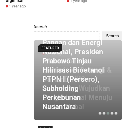
Signifikan
1 year ago
1 year ago
Search
6 hour ago
Perkuat Ketahanan
Search
Pangan dan Energi
FEATURED
Nasional, Presiden
Prabowo Tinjau
ngi &
Hilirisasi Bioetanol
PTPN I (Persero),
udkan
Subholding
enuju
Perkebunan
Nusantara