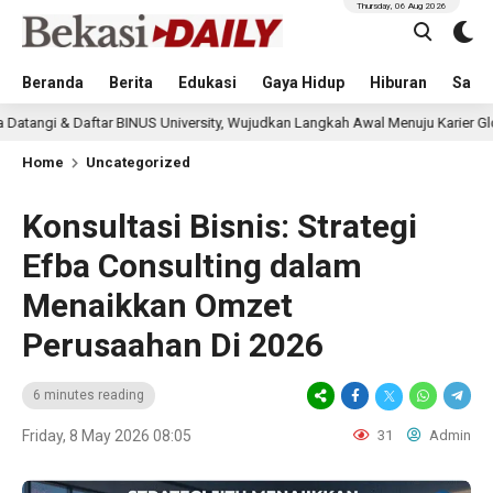
Thursday, 06 Aug 2026
Beranda
Berita
Edukasi
Gaya Hidup
Hiburan
Sastr
BINUS University, Wujudkan Langkah Awal Menuju Karier Global
6 hou
Home
Uncategorized
Konsultasi Bisnis: Strategi
Efba Consulting dalam
Menaikkan Omzet
Perusaahan Di 2026
6 minutes reading
Friday, 8 May 2026 08:05
31
Admin