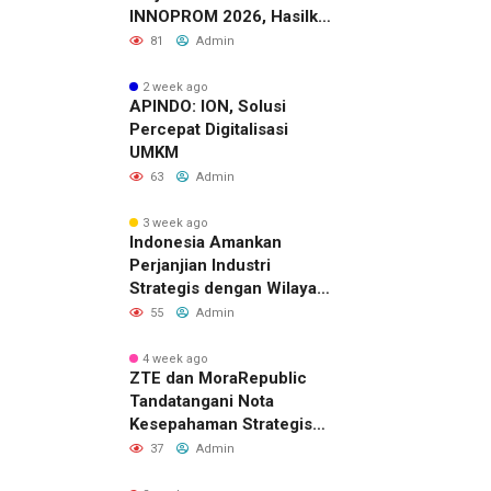
INNOPROM 2026, Hasilkan
Belasan Kerja Sama
81
Admin
Strategis
2 week ago
APINDO: ION, Solusi
Percepat Digitalisasi
UMKM
63
Admin
3 week ago
Indonesia Amankan
Perjanjian Industri
Strategis dengan Wilayah
Sverdlovsk, Rusia untuk
55
Admin
Pacu Investasi Manufaktur
4 week ago
ZTE dan MoraRepublic
Tandatangani Nota
Kesepahaman Strategis
untuk Memperluas
37
Admin
Layanan FWA dan FTTH di