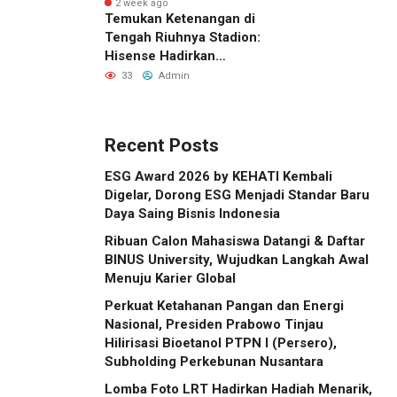
Indonesia
2 week ago
Temukan Ketenangan di
Tengah Riuhnya Stadion:
Hisense Hadirkan
Pengalaman FIFA World
33
Admin
Cup 2026™ yang Lebih
Inklusif Lewat Mobile
Sensory Vehicles di 16
Recent Posts
Kota Tuan Rumah
ESG Award 2026 by KEHATI Kembali
Digelar, Dorong ESG Menjadi Standar Baru
Daya Saing Bisnis Indonesia
Ribuan Calon Mahasiswa Datangi & Daftar
BINUS University, Wujudkan Langkah Awal
Menuju Karier Global
Perkuat Ketahanan Pangan dan Energi
Nasional, Presiden Prabowo Tinjau
Hilirisasi Bioetanol PTPN I (Persero),
Subholding Perkebunan Nusantara
Lomba Foto LRT Hadirkan Hadiah Menarik,