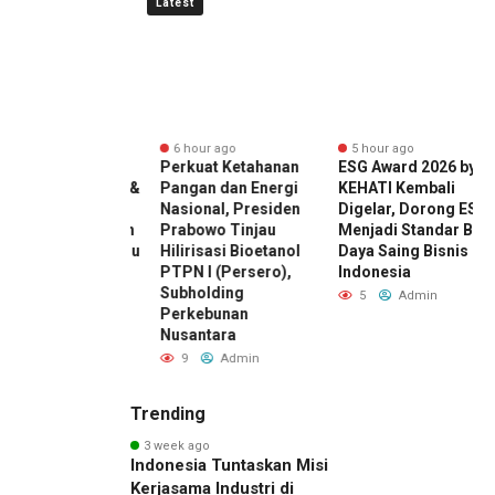
Latest
r ago
6 hour ago
5 hour ago
n Calon
Perkuat Ketahanan
ESG Award 2026 by
R
iswa Datangi &
Pangan dan Energi
KEHATI Kembali
M
r BINUS
Nasional, Presiden
Digelar, Dorong ESG
D
sity, Wujudkan
Prabowo Tinjau
Menjadi Standar Baru
U
ah Awal Menuju
Hilirisasi Bioetanol
Daya Saing Bisnis
L
 Global
PTPN I (Persero),
Indonesia
K
Subholding
Admin
5
Admin
Perkebunan
Nusantara
9
Admin
Trending
3 week ago
Indonesia Tuntaskan Misi
Kerjasama Industri di