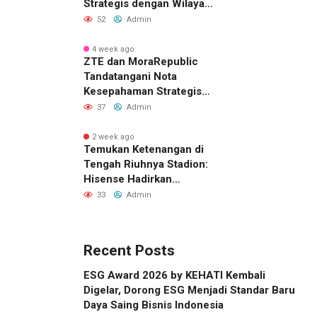
Strategis dengan Wilayah
Sverdlovsk, Rusia untuk
52
Admin
Pacu Investasi Manufaktur
4 week ago
ZTE dan MoraRepublic
Tandatangani Nota
Kesepahaman Strategis
untuk Memperluas
37
Admin
Layanan FWA dan FTTH di
Indonesia
2 week ago
Temukan Ketenangan di
Tengah Riuhnya Stadion:
Hisense Hadirkan
Pengalaman FIFA World
33
Admin
Cup 2026™ yang Lebih
Inklusif Lewat Mobile
Sensory Vehicles di 16
Recent Posts
Kota Tuan Rumah
ESG Award 2026 by KEHATI Kembali
Digelar, Dorong ESG Menjadi Standar Baru
Daya Saing Bisnis Indonesia