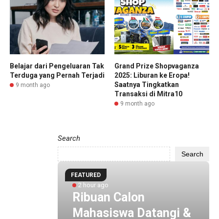
Belajar dari Pengeluaran Tak
Grand Prize Shopvaganza
Terduga yang Pernah Terjadi
2025: Liburan ke Eropa!
Saatnya Tingkatkan
9 month ago
Transaksi di Mitra10
9 month ago
Search
Search
FEATURED
2 hour ago
 by
Ribuan Calon
i
Mahasiswa Datangi &