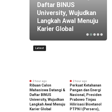
 ESG
Daftar BINUS
 Baru
University, Wujudkan
is
Langkah Awal Menuju
Karier Global
Latest
r ago
2 hour ago
2 hour ago
ward 2026 by
Ribuan Calon
Perkuat Ketahanan
E
I Kembali
Mahasiswa Datangi &
Pangan dan Energi
K
r, Dorong ESG
Daftar BINUS
Nasional, Presiden
D
di Standar Baru
University, Wujudkan
Prabowo Tinjau
M
aing Bisnis
Langkah Awal Menuju
Hilirisasi Bioetanol
D
esia
Karier Global
PTPN I (Persero),
I