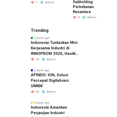
Subholding
Admin
7
Admin
Perkebunan
Nusantara
8
Admin
Trending
3 week ago
Indonesia Tuntaskan Misi
Kerjasama Industri di
INNOPROM 2026, Hasilkan
Belasan Kerja Sama
78
Admin
Strategis
2 week ago
APINDO: ION, Solusi
Percepat Digitalisasi
UMKM
63
Admin
3 week ago
Indonesia Amankan
Perjanjian Industri