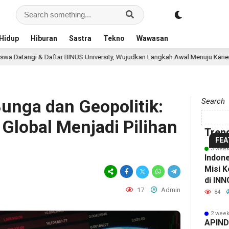
10
1
hour ago
h
Hidup
Hiburan
Sastra
Tekno
Wawasan
9
Perkuat
P
hour ago
1
r BINUS University, Wujudkan Langkah Awal Menuju Karier Global
Ketahanan
ESG
K
10 
hour ago
10
10
Pangan
Holdin
Awar
P
hour ago
hour
Ribuan
dan
Perkeb
2026
Rib
d
unga dan Geopolitik:
Search
Calon
Energi
Nusant
by
Cal
E
Global Menjadi Pilihan
Mahasiswa
Nasional,
Dorong
KEHA
Mah
Na
Tren
Datangi
Presiden
Promos
Kemb
Dat
P
FEA
3 week
&
Prabowo
Global,
Digel
&
P
Indon
Misi K
10
Daftar
Tinjau
Kebun
Doro
Daf
Ti
hour ago
di IN
BINUS
Hilirisasi
Lomba
Rancab
ESG
BIN
Hi
17
Admin
Hasilk
84
Sama 
University,
Bioetanol
Foto
PTPN
Menj
Univ
B
2 week
Wujudkan
PTPN
LRT
I
Stand
Wuj
P
APINDO