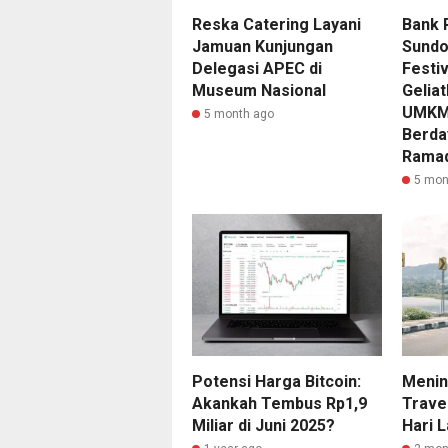
Reska Catering Layani
Bank 
Jamuan Kunjungan
Sundo
Delegasi APEC di
Festiv
Museum Nasional
Gelia
UMKM 
5 month ago
Berda
Rama
5 mon
Potensi Harga Bitcoin:
Menin
Akankah Tembus Rp1,9
Trave
Miliar di Juni 2025?
Hari L