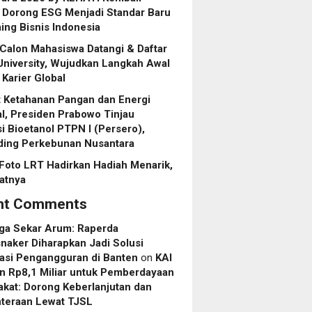
, Dorong ESG Menjadi Standar Baru
ing Bisnis Indonesia
Calon Mahasiswa Datangi & Daftar
niversity, Wujudkan Langkah Awal
Karier Global
 Ketahanan Pangan dan Energi
l, Presiden Prabowo Tinjau
asi Bioetanol PTPN I (Persero),
ding Perkebunan Nusantara
Foto LRT Hadirkan Hadiah Menarik,
ratnya
nt Comments
uga Sekar Arum: Raperda
aker Diharapkan Jadi Solusi
asi Pengangguran di Banten
on
KAI
n Rp8,1 Miliar untuk Pemberdayaan
kat: Dorong Keberlanjutan dan
hteraan Lewat TJSL