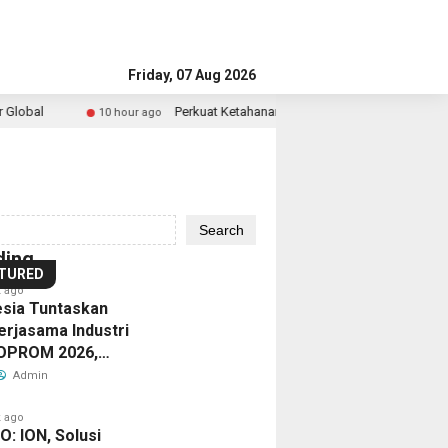
0
our ago
Friday, 07 Aug 2026
9
erkuat
hour ago
1
etahanan
ESG
Perkuat Ketahanan Pangan dan Energi Nasional, Presiden Prabowo Ti
hour ago
hour ago
10
g
d
angan
Holding
Award
 ago
hour ago
unan
uan
an
Perkebunan
2026
Ribuan
ara
on
nergi
Nusantara
by
Calon
Search
TI
asiswa
sional,
Dorong
KEHATI
Mahasiswa
ding
i
ali
angi
residen
Promosi
Kembali
Datangi
TURED
 ago
ar,
rabowo
Global,
Digelar,
&
esia Tuntaskan
erjasama Industri
10
ng
tar
njau
Kebun
Dorong
Daftar
hour ago
NOPROM 2026,
ali
US
lirisasi
Lomba
Rancabali
ESG
BINUS
an Belasan Kerja
Admin
Strategis
adi
ersity,
ioetanol
Foto
PTPN
Menjadi
University,
 ago
ar
udkan
TPN
LRT
I
Standar
Wujudkan
: ION, Solusi