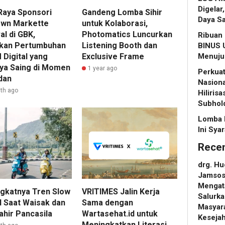
Digelar
Raya Sponsori
Gandeng Lomba Sihir
Daya Sa
wn Markette
untuk Kolaborasi,
al di GBK,
Photomatics Luncurkan
Ribuan 
tkan Pertumbuhan
Listening Booth dan
BINUS U
Digital yang
Exclusive Frame
Menuju 
ya Saing di Momen
1 year ago
Perkuat
dan
Nasiona
th ago
Hiliris
Subhol
Lomba 
Ini Sya
Rece
drg. H
Jamsosn
Mengat
gkatnya Tren Slow
VRITIMES Jalin Kerja
Salurka
l Saat Waisak dan
Sama dengan
Masyara
ahir Pancasila
Wartasehat.id untuk
Keseja
Meningkatkan Literasi