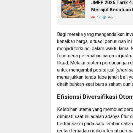
JMFF 2026 Tarik 4
Merajut Kesatuan 
19
Admin
Bagi mereka yang mengandalkan inve
kenaikan harga, situasi penurunan in
menjadi terkunci dalam waktu lama.
fenomena pelemahan harga ini justr
likuid. Melalui sistem perdagangan du
untuk mengambil posisi jual (
short se
menunjukkan tanda-tabe jenuh beli y
diraih bahkan saat bursa saham dun
Efisiensi Diversifikasi Oto
Kelebihan utama yang membuat perda
diminati saat ini adalah adanya fitur 
bertransaksi pada satu lembar saham
rentan terhadap risiko internal peru