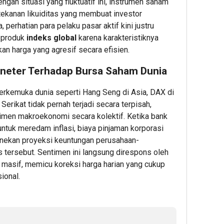
ngah situasi yang fluktuatif ini, instrumen saham
Cup 2
Dorong
by
Datan
tekanan likuiditas yang membuat investor
Inklus
Promosi
KEHAT
&
 perhatian para pelaku pasar aktif kini justru
Sensor
Global,
Kembal
Dafta
Kota 
 produk
indeks global
karena karakteristiknya
Kebun
Digelar
BINU
Rancabal
Doron
Unive
 harga yang agresif secara efisien.
PTPN
ESG
Wuju
neter Terhadap Bursa Saham Dunia
I
Menjad
Lang
Jadi
Standa
Awal
erkemuka dunia seperti Hang Seng di Asia, DAX di
Sorotan
Baru
Menu
Media
Daya
Karie
erikat tidak pernah terjadi secara terpisah,
Amerika
Saing
Globa
imen makroekonomi secara kolektif. Ketika bank
Serikat
Bisnis
ntuk meredam inflasi, biaya pinjaman korporasi
Indone
7
nekan proyeksi keuntungan perusahaan-
5
 tersebut. Sentimen ini langsung direspons oleh
Admin
6
 masif, memicu koreksi harga harian yang cukup
Admin
ional.
Admin