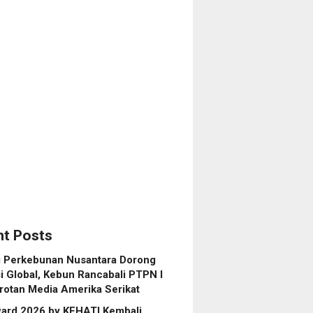
i
r
,
S
g
rsity,
dkan
i
kah
r
ju
r
l
sia
t Posts
g Perkebunan Nusantara Dorong
 Global, Kebun Rancabali PTPN I
rotan Media Amerika Serikat
ard 2026 by KEHATI Kembali