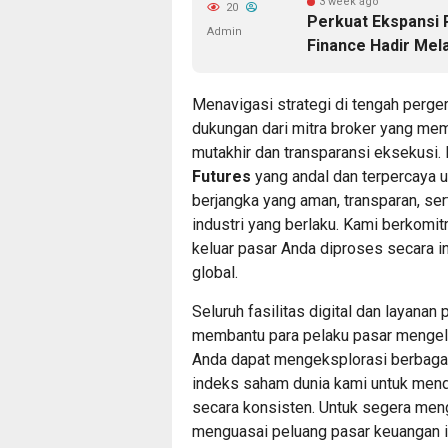
3 week ago
20
Perkuat Ekspansi 
Admin
Finance Hadir Mela
Menavigasi strategi di tengah perg
dukungan dari mitra broker yang memi
mutakhir dan transparansi eksekusi.
Futures
yang andal dan terpercaya
berjangka yang aman, transparan, se
industri yang berlaku. Kami berkomi
keluar pasar Anda diproses secara i
global.
Seluruh fasilitas digital dan layana
membantu para pelaku pasar mengelol
Anda dapat mengeksplorasi berbagai
indeks saham dunia kami untuk mend
secara konsisten. Untuk segera meng
menguasai peluang pasar keuangan in