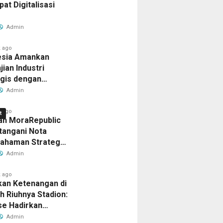
at Digitalisasi
gkah
Hadirkan
Jadi
Baru
Langkah
M
n
l
ersero),
Hadiah
Sorotan
Daya
Awal
Admin
g
uju
ubholding
Menarik,
Media
Saing
Menuju
 ago
n
a
s
ier
erkebunan
Ini
Amerika
Bisnis
Karier
esia Amankan
jian Industri
a
esia
bal
usantara
Syaratnya
Serikat
Indonesia
Global
egis dengan
h Sverdlovsk,
Admin
 untuk Pacu
tasi Manufaktur
 ago
t
an MoraRepublic
tangani Nota
ahaman Strategis
 Memperluas
Admin
an FWA dan FTTH
onesia
 ago
an Ketenangan di
o
ago
 Riuhnya Stadion:
n
se Hadirkan
nan
n
laman FIFA World
ra
siswa
Admin