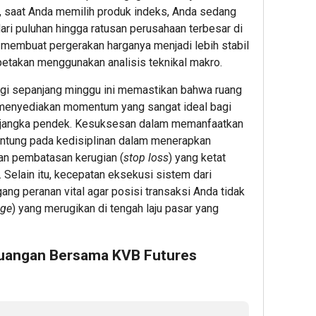
Admin
, saat Anda memilih produk indeks, Anda sedang
ari puluhan hingga ratusan perusahaan terbesar di
i membuat pergerakan harganya menjadi lebih stabil
ipetakan menggunakan analisis teknikal makro.
ggi sepanjang minggu ini memastikan bahwa ruang
, menyediakan momentum yang sangat ideal bagi
9
10
1
jangka pendek. Kesuksesan dalam memanfaatkan
hour ago
hour ag
hour 
ntung pada kedisiplinan dalam menerapkan
ESG
Ribuan
Holdi
an pembatasan kerugian (
stop loss
) yang ketat
Award
Calon
Perk
. Selain itu, kecepatan eksekusi sistem dari
2026
Mahas
Nusa
by
Datang
Doro
ng peranan vital agar posisi transaksi Anda tidak
KEHATI
&
Prom
age
) yang merugikan di tengah laju pasar yang
Kembali
Daftar
Globa
Digelar,
BINUS
Kebu
Dorong
Univers
Ranca
euangan Bersama KVB Futures
ESG
Wujudk
PTP
Menjadi
Langk
I
Standar
Awal
Jadi
Baru
Menuj
Soro