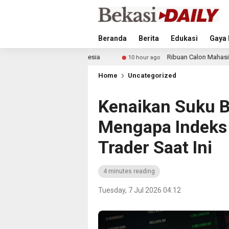
Beranda
Berita
Edukasi
Gaya 
nis Indonesia
Ribuan Calon Mahasiswa Datangi & Dafta
10 hour ago
Home
Uncategorized
Kenaikan Suku B
Mengapa Indeks 
Trader Saat Ini
4 minutes reading
Tuesday, 7 Jul 2026 04:12