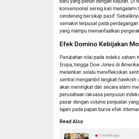
baru yang penuh dengan kejutan. Di te
konvensional sering kali mengalami 
cenderung bersikap pasif. Sebaliknya,
semakin terpusat pada perdagangan
yang mampu memanfaatkan pergerakan
Efek Domino Kebijakan Mo
Perubahan nilai pada indeks saham t
Eropa, hingga Dow Jones di Amerika S
melainkan selalu merefleksikan sent
sentral mengambil langkah hawkish u
akan meningkat dan secara alami me
perusahaan raksasa penyusun indeks
pasar dengan volume penjualan yang
tajam pada papan bursa efek internas
Read Also
1 month ago