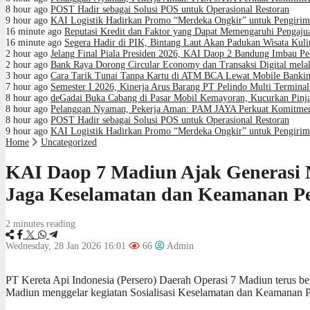
8 hour ago
POST Hadir sebagai Solusi POS untuk Operasional Restoran
9 hour ago
KAI Logistik Hadirkan Promo “Merdeka Ongkir” untuk Pengirim
16 minute ago
Reputasi Kredit dan Faktor yang Dapat Memengaruhi Pengaju
16 minute ago
Segera Hadir di PIK, Bintang Laut Akan Padukan Wisata Kul
2 hour ago
Jelang Final Piala Presiden 2026, KAI Daop 2 Bandung Imbau Pe
2 hour ago
Bank Raya Dorong Circular Economy dan Transaksi Digital melal
3 hour ago
Cara Tarik Tunai Tanpa Kartu di ATM BCA Lewat Mobile Banki
7 hour ago
Semester I 2026, Kinerja Arus Barang PT Pelindo Multi Termin
8 hour ago
deGadai Buka Cabang di Pasar Mobil Kemayoran, Kucurkan Pin
8 hour ago
Pelanggan Nyaman, Pekerja Aman: PAM JAYA Perkuat Komitmen
8 hour ago
POST Hadir sebagai Solusi POS untuk Operasional Restoran
9 hour ago
KAI Logistik Hadirkan Promo “Merdeka Ongkir” untuk Pengirim
Home
Uncategorized
KAI Daop 7 Madiun Ajak Generasi M
Jaga Keselamatan dan Keamanan Pe
2 minutes reading
Wednesday, 28 Jan 2026 16:01
66
Admin
PT Kereta Api Indonesia (Persero) Daerah Operasi 7 Madiun terus ber
Madiun menggelar kegiatan Sosialisasi Keselamatan dan Keamanan 