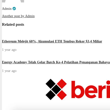
Admin
Another post by Admin
Related posts
Ethereum Melejit 60%, Akumulasi ETH Tembus Rekor $3,4 Miliar
1 year ago
Energy Academy Telah Gelar Batch Ke-4 Pelatihan Penanganan Bahaya
1 year ago