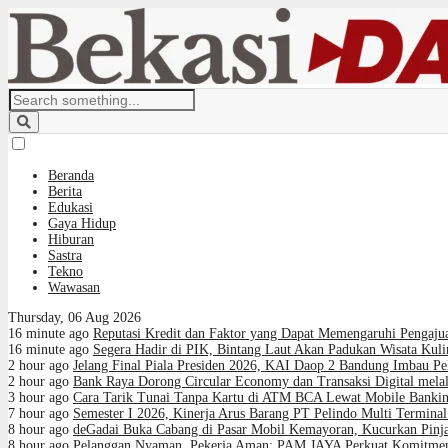
Beranda
Berita
Edukasi
Gaya Hidup
Hiburan
Sastra
Tekno
Wawasan
Thursday, 06 Aug 2026
16 minute ago
Reputasi Kredit dan Faktor yang Dapat Memengaruhi Pengaju
16 minute ago
Segera Hadir di PIK, Bintang Laut Akan Padukan Wisata Kul
2 hour ago
Jelang Final Piala Presiden 2026, KAI Daop 2 Bandung Imbau Pe
2 hour ago
Bank Raya Dorong Circular Economy dan Transaksi Digital melal
3 hour ago
Cara Tarik Tunai Tanpa Kartu di ATM BCA Lewat Mobile Banki
7 hour ago
Semester I 2026, Kinerja Arus Barang PT Pelindo Multi Termin
8 hour ago
deGadai Buka Cabang di Pasar Mobil Kemayoran, Kucurkan Pin
8 hour ago
Pelanggan Nyaman, Pekerja Aman: PAM JAYA Perkuat Komitmen