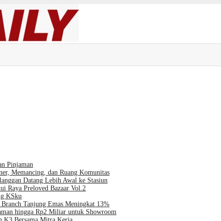
an Pinjaman
iner, Memancing, dan Ruang Komunitas
langgan Datang Lebih Awal ke Stasiun
ui Raya Preloved Bazaar Vol.2
ng KSku
al Branch Tanjung Emas Meningkat 13%
jaman hingga Rp2 Miliar untuk Showroom
 K3 Bersama Mitra Kerja