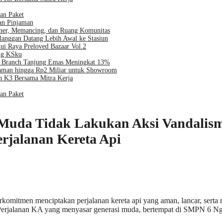
an Paket
an Pinjaman
iner, Memancing, dan Ruang Komunitas
langgan Datang Lebih Awal ke Stasiun
ui Raya Preloved Bazaar Vol.2
ng KSku
al Branch Tanjung Emas Meningkat 13%
jaman hingga Rp2 Miliar untuk Showroom
 K3 Bersama Mitra Kerja
an Paket
uda Tidak Lakukan Aksi Vandalisme
rjalanan Kereta Api
komitmen menciptakan perjalanan kereta api yang aman, lancar, serta 
Perjalanan KA yang menyasar generasi muda, bertempat di SMPN 6 Ng