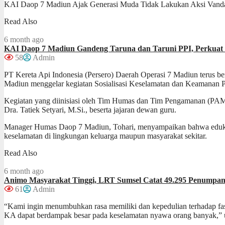
KAI Daop 7 Madiun Ajak Generasi Muda Tidak Lakukan Aksi Vandali
Read Also
6 month ago
KAI Daop 7 Madiun Gandeng Taruna dan Taruni PPI, Perkuat E
58
Admin
PT Kereta Api Indonesia (Persero) Daerah Operasi 7 Madiun terus ber
Madiun menggelar kegiatan Sosialisasi Keselamatan dan Keamanan 
Kegiatan yang diinisiasi oleh Tim Humas dan Tim Pengamanan (PAM) 
Dra. Tatiek Setyari, M.Si., beserta jajaran dewan guru.
Manager Humas Daop 7 Madiun, Tohari, menyampaikan bahwa edukas
keselamatan di lingkungan keluarga maupun masyarakat sekitar.
Read Also
6 month ago
Animo Masyarakat Tinggi, LRT Sumsel Catat 49.295 Penumpang
61
Admin
“Kami ingin menumbuhkan rasa memiliki dan kepedulian terhadap fasil
KA dapat berdampak besar pada keselamatan nyawa orang banyak,” u