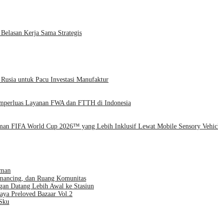
Belasan Kerja Sama Strategis
 Rusia untuk Pacu Investasi Manufaktur
emperluas Layanan FWA dan FTTH di Indonesia
man FIFA World Cup 2026™ yang Lebih Inklusif Lewat Mobile Sensory Vehic
aman
emancing, dan Ruang Komunitas
gan Datang Lebih Awal ke Stasiun
aya Preloved Bazaar Vol.2
Sku