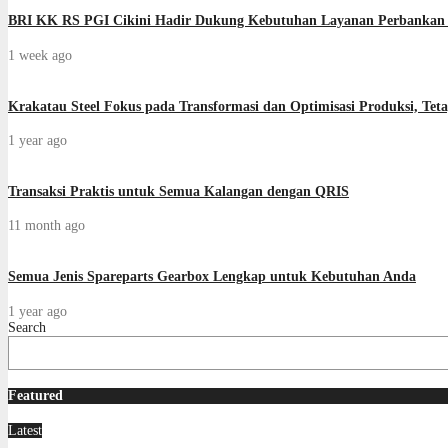
BRI KK RS PGI Cikini Hadir Dukung Kebutuhan Layanan Perbankan 
1 week ago
Krakatau Steel Fokus pada Transformasi dan Optimisasi Produksi, Tet
1 year ago
Transaksi Praktis untuk Semua Kalangan dengan QRIS
11 month ago
Semua Jenis Spareparts Gearbox Lengkap untuk Kebutuhan Anda
1 year ago
Search
Featured
Latest