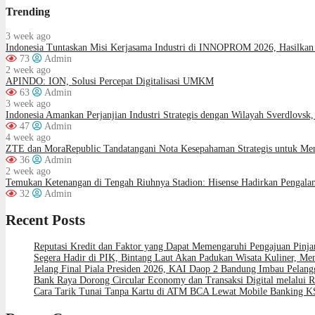
Trending
3 week ago
Indonesia Tuntaskan Misi Kerjasama Industri di INNOPROM 2026, Hasilkan 
73
Admin
2 week ago
APINDO: ION, Solusi Percepat Digitalisasi UMKM
63
Admin
3 week ago
Indonesia Amankan Perjanjian Industri Strategis dengan Wilayah Sverdlovsk,
47
Admin
4 week ago
ZTE dan MoraRepublic Tandatangani Nota Kesepahaman Strategis untuk M
36
Admin
2 week ago
Temukan Ketenangan di Tengah Riuhnya Stadion: Hisense Hadirkan Pengala
32
Admin
Recent Posts
Reputasi Kredit dan Faktor yang Dapat Memengaruhi Pengajuan Pinj
Segera Hadir di PIK, Bintang Laut Akan Padukan Wisata Kuliner, M
Jelang Final Piala Presiden 2026, KAI Daop 2 Bandung Imbau Pelang
Bank Raya Dorong Circular Economy dan Transaksi Digital melalui R
Cara Tarik Tunai Tanpa Kartu di ATM BCA Lewat Mobile Banking K