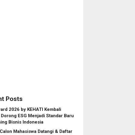
ity,
owo
an
h
asi
anol
ero),
lding
a
bunan
tara
t Posts
ard 2026 by KEHATI Kembali
, Dorong ESG Menjadi Standar Baru
ing Bisnis Indonesia
Calon Mahasiswa Datangi & Daftar