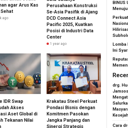
BINUS U
an agar Arus Kas
Perusahaan Konstruksi
Menuju 
 Sehat
Se-Asia Pasifik di Ajang
Perkuat
DCD Connect Asia
k ago
Nasiona
Pacific 2025, Kuatkan
Hiliris
Posisi di Industri Data
Subhol
Center
Lomba 
1 year ago
Ini Sya
Reputas
Memeng
Rece
drg. H
Jamsosn
Mengat
me IDR Swap
Krakatau Steel Perkuat
Salurka
udah Akses
Pondasi Bisnis dengan
Masyara
asi Aset Global di
Komitmen Pasokan
Keseja
h Tekanan Nilai
Jangka Panjang dan
Cara d
h
Sinergi Strategis