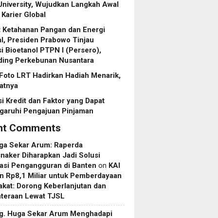
niversity, Wujudkan Langkah Awal
Karier Global
 Ketahanan Pangan dan Energi
l, Presiden Prabowo Tinjau
asi Bioetanol PTPN I (Persero),
ding Perkebunan Nusantara
Foto LRT Hadirkan Hadiah Menarik,
ratnya
i Kredit dan Faktor yang Dapat
aruhi Pengajuan Pinjaman
nt Comments
uga Sekar Arum: Raperda
aker Diharapkan Jadi Solusi
asi Pengangguran di Banten
on
KAI
n Rp8,1 Miliar untuk Pemberdayaan
kat: Dorong Keberlanjutan dan
hteraan Lewat TJSL
rg. Huga Sekar Arum Menghadapi