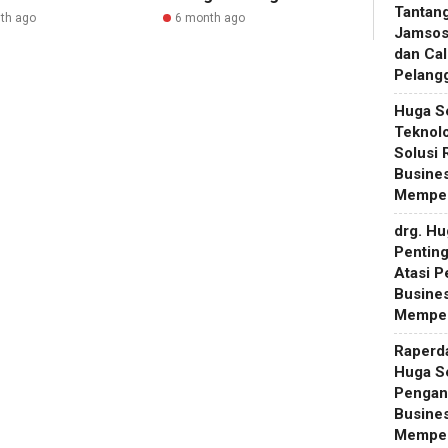
Tantan
th ago
6 month ago
Jamsos
dan Ca
Pelang
Huga S
Teknol
Solusi
Busines
Memper
drg. H
Pentin
Atasi 
Busines
Memper
Raperd
Huga S
Pengan
Busines
Memper