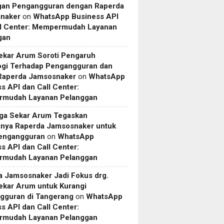
gan Pengangguran dengan Raperda
naker
on
WhatsApp Business API
ll Center: Mempermudah Layanan
gan
ekar Arum Soroti Pengaruh
ogi Terhadap Pengangguran dan
 Raperda Jamsosnaker
on
WhatsApp
s API dan Call Center:
mudah Layanan Pelanggan
uga Sekar Arum Tegaskan
gnya Raperda Jamsosnaker untuk
Pengangguran
on
WhatsApp
s API dan Call Center:
mudah Layanan Pelanggan
a Jamsosnaker Jadi Fokus drg.
ekar Arum untuk Kurangi
gguran di Tangerang
on
WhatsApp
s API dan Call Center:
mudah Layanan Pelanggan