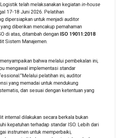
I Logistik telah melaksanakan kegiatan
in-house
al 17-18 Juni 2026. Pelatihan
ang dipersiapkan untuk menjadi auditor
han yang diberikan mencakup pemahaman
3
4
4
SO di atas, ditambah dengan
ISO 19011:2018
hour ago
hour ag
hour 
ESG
Ribuan
Perku
it Sistem Manajemen.
Award
Calon
Ketah
2026
Mahasi
Pang
by
Datangi
dan
, menyampaikan bahwa melalui pembekalan ini,
KEHATI
&
Energ
ampu mengawal implementasi standar
Kembali
Daftar
Nasion
essional.”Melalui pelatihan ini, auditor
Digelar,
BINUS
Presi
tensi yang memadai untuk mendukung
Dorong
Univers
Prab
sistematis, dan sesuai dengan ketentuan yang
ESG
Wujudk
Tinjau
Menjadi
Langka
Hiliris
Standar
Awal
Bioet
Baru
Menuju
PTPN
 internal dilakukan secara berkala bukan
Daya
Karier
I
i kepatuhan terhadap standar ISO. Lebih dari
Saing
Global
(Pers
bagai instrumen untuk memperbaiki,
Bisnis
Subho