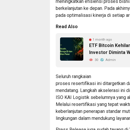
meningkatkan efisiensi proses bisni
berkelanjutan ke depan. Pada akhirn
pada optimalisasi kinerja di setiap ar
Read Also
1 month ago
ETF Bitcoin Kehila
Investor Diminta W
30
Admin
Seluruh rangkaian
proses resertifikasi ini ditargetkan
mendatang. Langkah akselerasi ini d
ISO KAI Logistik sebelumnya yang ak
Melalui resertifikasi yang tepat wak
keberlanjutan penerapan standar mut
lingkungan dalam mendukung layanan
Press Release juga sudah tayang di