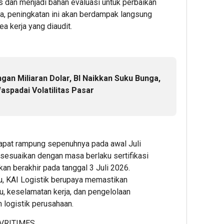
s dan menjadi bahan evaluasi untuk perbaikan
Indonesi
Perke
7
ya, peningkatan ini akan berdampak langsung
Nusan
ea kerja yang diaudit.
Admin
5
8
Admin
Admin
ngan Miliaran Dolar, BI Naikkan Suku Bunga,
aspadai Volatilitas Pasar
3
4
4
 dapat rampung sepenuhnya pada awal Juli
hour ago
hour ag
hour 
isesuaikan dengan masa berlaku sertifikasi
ESG
Ribuan
Perku
an berakhir pada tanggal 3 Juli 2026.
Award
Calon
Ketah
2026
Mahasi
Pang
tu, KAI Logistik berupaya memastikan
by
Datangi
dan
u, keselamatan kerja, dan pengelolaan
KEHATI
&
Energ
 logistik perusahaan.
Kembali
Daftar
Nasion
VRITIMES
Digelar,
BINUS
Presi