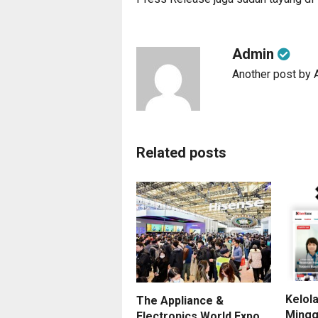
Admin
Another post by
Related posts
Kelol
The Appliance &
Mingg
Electronics World Expo