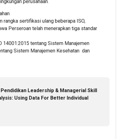
ingkungan perusahaan.
Cup 2
by
Datangi
dan
Inklus
KEHATI
&
Energ
gahan
Sensor
Kembali
Daftar
Nasion
m rangka sertifikasi ulang beberapa ISO,
Kota 
Digelar,
BINUS
Presi
hwa Perseroan telah menerapkan tiga standar
Dorong
Univers
Prab
ESG
Wujudk
Tinjau
SO 14001:2015 tentang Sistem Manajemen
Menjadi
Langka
Hiliris
tentang Sistem Manajemen Kesehatan dan
Standar
Awal
Bioet
Baru
Menuju
PTPN
Daya
Karier
I
Saing
Global
(Pers
Bisnis
Subho
Indonesi
Perke
7
 Pendidikan Leadership & Managerial Skill
Nusan
ysis: Using Data For Better Individual
Admin
5
8
Admin
Admin