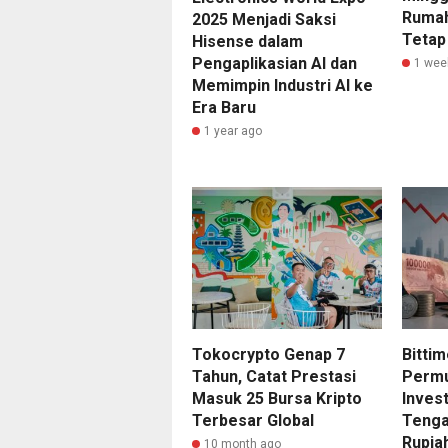
Rumah
2025 Menjadi Saksi
Tetap
Hisense dalam
Pengaplikasian AI dan
1 wee
Memimpin Industri AI ke
Era Baru
1 year ago
Tokocrypto Genap 7
Bitti
Tahun, Catat Prestasi
Perm
Masuk 25 Bursa Kripto
Invest
Terbesar Global
Tenga
Rupia
10 month ago