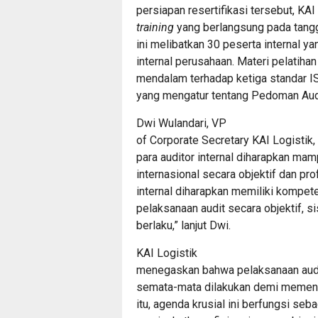
persiapan resertifikasi tersebut, KA
training
yang berlangsung pada tangg
ini melibatkan 30 peserta internal y
internal perusahaan. Materi pelati
mendalam terhadap ketiga standar I
yang mengatur tentang Pedoman Aud
Dwi Wulandari, VP
of Corporate Secretary KAI Logistik
para auditor internal diharapkan m
internasional secara objektif dan prof
internal diharapkan memiliki kompe
pelaksanaan audit secara objektif, 
berlaku,” lanjut Dwi.
KAI Logistik
menegaskan bahwa pelaksanaan audit
semata-mata dilakukan demi memenuh
itu, agenda krusial ini berfungsi se