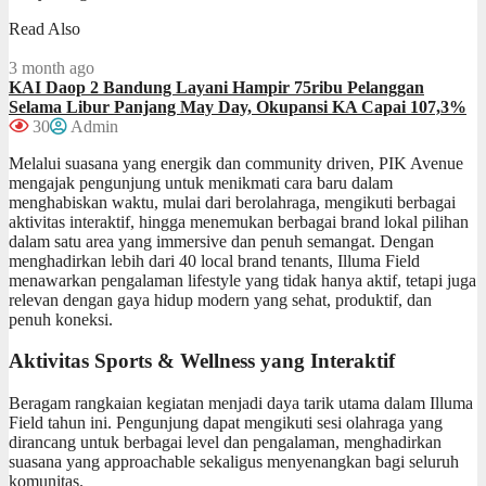
Read Also
3 month ago
KAI Daop 2 Bandung Layani Hampir 75ribu Pelanggan
Selama Libur Panjang May Day, Okupansi KA Capai 107,3%
30
Admin
Melalui suasana yang energik dan community driven, PIK Avenue
mengajak pengunjung untuk menikmati cara baru dalam
menghabiskan waktu, mulai dari berolahraga, mengikuti berbagai
aktivitas interaktif, hingga menemukan berbagai brand lokal pilihan
dalam satu area yang immersive dan penuh semangat. Dengan
menghadirkan lebih dari 40 local brand tenants, Illuma Field
menawarkan pengalaman lifestyle yang tidak hanya aktif, tetapi juga
relevan dengan gaya hidup modern yang sehat, produktif, dan
penuh koneksi.
Aktivitas Sports & Wellness yang Interaktif
Beragam rangkaian kegiatan menjadi daya tarik utama dalam Illuma
Field tahun ini. Pengunjung dapat mengikuti sesi olahraga yang
dirancang untuk berbagai level dan pengalaman, menghadirkan
suasana yang approachable sekaligus menyenangkan bagi seluruh
komunitas.