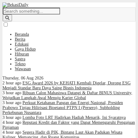
Beranda
Berita
Edukasi
Gaya Hidup
Hiburan
Sastra
Tekno
Wawasan
Thursday, 06 Aug 2026
2 hour ago
ESG Award 2026 by KEHATI Kembali Digelar, Dorong ESG
Menjadi Standar Baru Daya Saing Bisnis Indonesia
3 hour ago
Ribuan Calon Mahasiswa Datangi & Daftar BINUS University,
Wujudkan Langkah Awal Menuju Karier Global
3 hour ago
Perkuat Ketahanan Pangan dan Energi Nasional, Presiden
Prabowo Tinjau Hilirisasi Bioetanol PTPN I (Persero), Subholding
Perkebunan Nusantara
3 hour ago
Lomba Foto LRT Hadirkan Hadiah Menarik, Ini Syaratnya
4 hour ago
Reputasi Kredit dan Faktor yang Dapat Memengaruhi Pengajuan
Pinjaman
4 hour ago
Segera Hadir di PIK, Bintang Laut Akan Padukan Wisata
Kuliner, Memancing, dan Ruang Komunitas