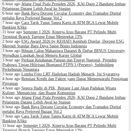
6 hour ago
Jelang Final Piala Presiden 2026, KAI Daop 2 Bandung Imbau
Pelanggan Datang Lebih Awal ke Stasiun
6 hour ago
Bank Raya Dorong Circular Economy dan Transaksi Digital
melalui Raya Preloved Bazaar Vol.2
7 hour ago
Cara Tarik Tunai Tanpa Kartu di ATM BCA Lewat Mobile
Banking KSku
11 hour ago
Semester I 2026, Kinerja Arus Barang PT Pelindo Multi
Terminal Branch Tanjung Emas Meningkat 13%
2 hour ago
ESG Award 2026 by KEHATI Kembali Digelar, Dorong ESG
Menjadi Standar Baru Daya Saing Bisnis Indonesia
3 hour ago
Ribuan Calon Mahasiswa Datangi & Daftar BINUS University,
Wujudkan Langkah Awal Menuju Karier Global
3 hour ago
Perkuat Ketahanan Pangan dan Energi Nasional, Presiden
Prabowo Tinjau Hilirisasi Bioetanol PTPN I (Persero), Subholding
Perkebunan Nusantara
3 hour ago
Lomba Foto LRT Hadirkan Hadiah Menarik, Ini Syaratnya
4 hour ago
Reputasi Kredit dan Faktor yang Dapat Memengaruhi Pengajuan
Pinjaman
4 hour ago
Segera Hadir di PIK, Bintang Laut Akan Padukan Wisata
Kuliner, Memancing, dan Ruang Komunitas
6 hour ago
Jelang Final Piala Presiden 2026, KAI Daop 2 Bandung Imbau
Pelanggan Datang Lebih Awal ke Stasiun
6 hour ago
Bank Raya Dorong Circular Economy dan Transaksi Digital
melalui Raya Preloved Bazaar Vol.2
7 hour ago
Cara Tarik Tunai Tanpa Kartu di ATM BCA Lewat Mobile
Banking KSku
11 hour ago
Semester I 2026, Kinerja Arus Barang PT Pelindo Multi
Terminal Branch Tanjung Emas Meningkat 13%