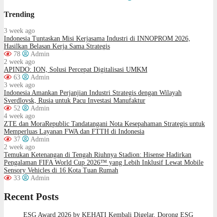
Trending
3 week ago
Indonesia Tuntaskan Misi Kerjasama Industri di INNOPROM 2026,
Hasilkan Belasan Kerja Sama Strategis
78
Admin
2 week ago
APINDO: ION, Solusi Percepat Digitalisasi UMKM
63
Admin
3 week ago
Indonesia Amankan Perjanjian Industri Strategis dengan Wilayah
Sverdlovsk, Rusia untuk Pacu Investasi Manufaktur
52
Admin
4 week ago
ZTE dan MoraRepublic Tandatangani Nota Kesepahaman Strategis untuk
Memperluas Layanan FWA dan FTTH di Indonesia
37
Admin
2 week ago
Temukan Ketenangan di Tengah Riuhnya Stadion: Hisense Hadirkan
Pengalaman FIFA World Cup 2026™ yang Lebih Inklusif Lewat Mobile
Sensory Vehicles di 16 Kota Tuan Rumah
33
Admin
Recent Posts
ESG Award 2026 by KEHATI Kembali Digelar, Dorong ESG