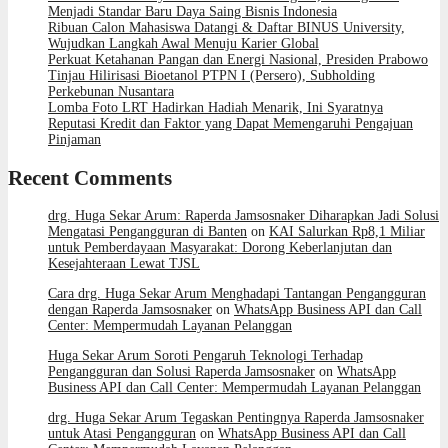
Menjadi Standar Baru Daya Saing Bisnis Indonesia
Ribuan Calon Mahasiswa Datangi & Daftar BINUS University,
Wujudkan Langkah Awal Menuju Karier Global
Perkuat Ketahanan Pangan dan Energi Nasional, Presiden Prabowo
Tinjau Hilirisasi Bioetanol PTPN I (Persero), Subholding
Perkebunan Nusantara
Lomba Foto LRT Hadirkan Hadiah Menarik, Ini Syaratnya
Reputasi Kredit dan Faktor yang Dapat Memengaruhi Pengajuan
Pinjaman
Recent Comments
drg. Huga Sekar Arum: Raperda Jamsosnaker Diharapkan Jadi Solusi
Mengatasi Pengangguran di Banten
on
KAI Salurkan Rp8,1 Miliar
untuk Pemberdayaan Masyarakat: Dorong Keberlanjutan dan
Kesejahteraan Lewat TJSL
Cara drg. Huga Sekar Arum Menghadapi Tantangan Pengangguran
dengan Raperda Jamsosnaker
on
WhatsApp Business API dan Call
Center: Mempermudah Layanan Pelanggan
Huga Sekar Arum Soroti Pengaruh Teknologi Terhadap
Pengangguran dan Solusi Raperda Jamsosnaker
on
WhatsApp
Business API dan Call Center: Mempermudah Layanan Pelanggan
drg. Huga Sekar Arum Tegaskan Pentingnya Raperda Jamsosnaker
untuk Atasi Pengangguran
on
WhatsApp Business API dan Call