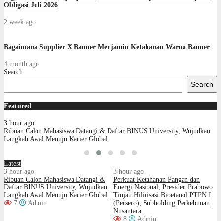
Obligasi Juli 2026
2 week ago
Bagaimana Supplier X Banner Menjamin Ketahanan Warna Banner
4 month ago
Search
Search
Featured
3 hour ago
Ribuan Calon Mahasiswa Datangi & Daftar BINUS University, Wujudkan
Langkah Awal Menuju Karier Global
Latest
3 hour ago
3 hour ago
Ribuan Calon Mahasiswa Datangi &
Perkuat Ketahanan Pangan dan
Daftar BINUS University, Wujudkan
Energi Nasional, Presiden Prabowo
Langkah Awal Menuju Karier Global
Tinjau Hilirisasi Bioetanol PTPN I
7
Admin
(Persero), Subholding Perkebunan
Nusantara
8
Admin