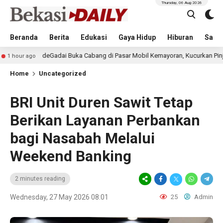
Thursday, 06 Aug 2026
Beranda
Berita
Edukasi
Gaya Hidup
Hiburan
Sastr
deGadai Buka Cabang di Pasar Mobil Kemayoran, Kucurkan Pinjaman hingga
Home
Uncategorized
BRI Unit Duren Sawit Tetap
Berikan Layanan Perbankan
bagi Nasabah Melalui
Weekend Banking
2 minutes reading
Wednesday, 27 May 2026 08:01
25
Admin