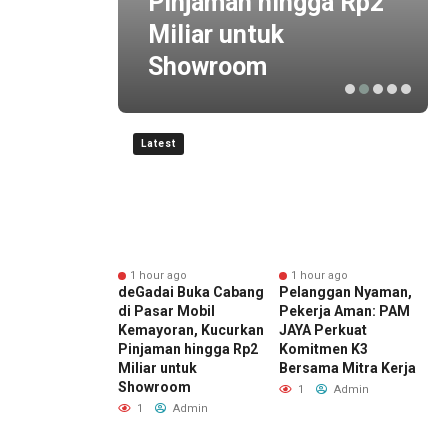
h
Pinjaman hingga Rp2
Miliar untuk
Showroom
Latest
nute ago
1 hour ago
1 hour ago
er I 2026,
deGadai Buka Cabang
Pelanggan Nyaman,
S
a Arus Barang
di Pasar Mobil
Pekerja Aman: PAM
K
indo Multi
Kemayoran, Kucurkan
JAYA Perkuat
P
nal Branch
Pinjaman hingga Rp2
Komitmen K3
T
ng Emas
Miliar untuk
Bersama Mitra Kerja
T
gkat 13%
Showroom
M
1
Admin
Admin
1
Admin