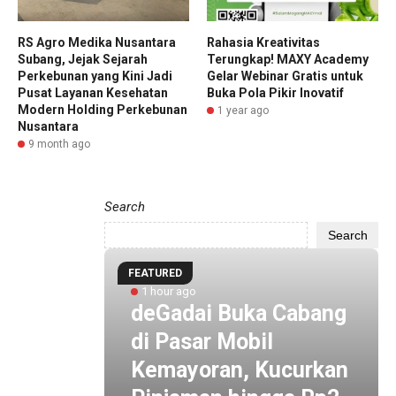
RS Agro Medika Nusantara
Rahasia Kreativitas
Subang, Jejak Sejarah
Terungkap! MAXY Academy
Perkebunan yang Kini Jadi
Gelar Webinar Gratis untuk
Pusat Layanan Kesehatan
Buka Pola Pikir Inovatif
Modern Holding Perkebunan
1 year ago
Nusantara
9 month ago
Search
Search
FEATURED
1 hour ago
,
deGadai Buka Cabang
rang
di Pasar Mobil
i
Kemayoran, Kucurkan