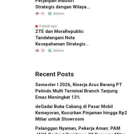
Perjanjian Industri
Strategis dengan Wilayah
Sverdlovsk, Rusia untuk
41
Admin
Pacu Investasi Manufaktur
4 week ago
ZTE dan MoraRepublic
Tandatangani Nota
Kesepahaman Strategis
untuk Memperluas
35
Admin
Layanan FWA dan FTTH di
Indonesia
Recent Posts
Semester I 2026, Kinerja Arus Barang PT
Pelindo Multi Terminal Branch Tanjung
Emas Meningkat 13%
deGadai Buka Cabang di Pasar Mobil
Kemayoran, Kucurkan Pinjaman hingga Rp2
Miliar untuk Showroom
Pelanggan Nyaman, Pekerja Aman: PAM