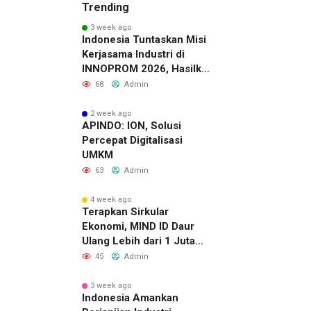
Trending
3 week ago
Indonesia Tuntaskan Misi
Kerjasama Industri di
INNOPROM 2026, Hasilkan
Belasan Kerja Sama
68
Admin
Strategis
2 week ago
APINDO: ION, Solusi
Percepat Digitalisasi
UMKM
63
Admin
4 week ago
Terapkan Sirkular
Ekonomi, MIND ID Daur
Ulang Lebih dari 1 Juta
Ton Material Sisa
45
Admin
3 week ago
Indonesia Amankan