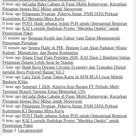
8 hour ago
deGadai Buka Cabang di Pasar Mobil Kemayoran, Kucurkan
Pinjaman hingga Rp2 Miliar untuk Showroom
8 hour ago
Pelanggan Nyaman, Pekerja Aman: PAM JAYA Perkuat
Komitmen K3 Bersama Mitra Kerja
8 hour ago
POST Hadir sebagai Solusi POS untuk Operasional Restoran
9 hour ago
KAI Logistik Hadirkan Promo “Merdeka Ongkir” untuk
Pengiriman Paket
33 minute ago
Reputasi Kredit dan Faktor yang Dapat Memengaruhi
Pengajuan Pinjaman
33 minute ago
Segera Hadir di PIK, Bintang Laut Akan Padukan Wisata
Kuliner, Memancing, dan Ruang Komunitas
2 hour ago
Jelang Final Piala Presiden 2026, KAI Daop 2 Bandung Imbau
Pelanggan Datang Lebih Awal ke Stasiun
2 hour ago
Bank Raya Dorong Circular Economy dan Transaksi Digital
melalui Raya Preloved Bazaar Vol.2
3 hour ago
Cara Tarik Tunai Tanpa Kartu di ATM BCA Lewat Mobile
Banking KSku
7 hour ago
Semester I 2026, Kinerja Arus Barang PT Pelindo Multi
Terminal Branch Tanjung Emas Meningkat 13%
8 hour ago
deGadai Buka Cabang di Pasar Mobil Kemayoran, Kucurkan
Pinjaman hingga Rp2 Miliar untuk Showroom
8 hour ago
Pelanggan Nyaman, Pekerja Aman: PAM JAYA Perkuat
Komitmen K3 Bersama Mitra Kerja
8 hour ago
POST Hadir sebagai Solusi POS untuk Operasional Restoran
9 hour ago
KAI Logistik Hadirkan Promo “Merdeka Ongkir” untuk
Pengiriman Paket
Home
Uncategorized