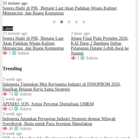
33 minute ago
Segera Hadir di PIK, Bintang Laut Akan Padukan Wisata Kuliner,
Memancing, dan Ruang Komunitas
Latest
33 minute ago
2 hour ago
Segera Hadir di PIK, Bintang Laut
Jelang Final Piala Presiden 2026,
Akan Padukan Wisata Kuliner,
KAI Daop 2 Bandung Imbau
Memancing, dan Ruang Komunitas
Pelanggan Datang Lebih Awal ke
1
Admin
Stasiun
2
Admin
Trending
3 week ago
Indonesia Tuntaskan Misi Kerjasama Industri di INNOPROM 2026,
Hasilkan Belasan Kerja Sama Strategis
74
Admin
2 week ago
APINDO: ION, Solusi Percepat Digitalisasi UMKM
63
Admin
3 week ago
Indonesia Amankan Perjanjian Industri Strategis dengan Wilayah
Sverdlovsk, Rusia untuk Pacu Investasi Manufaktur
48
Admin
4 week ago