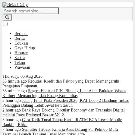
Beranda
Berita
Edukasi
Gaya Hidup
Hiburan
Sastra
Tekno
Wawasan
Thursday, 06 Aug 2026
33 minute ago
Reputasi Kredit dan Faktor yang Dapat Memengaruhi
Pengajuan Pinjaman
33 minute ago
Segera Hadir di PIK, Bintang Laut Akan Padukan Wisata
Kuliner, Memancing, dan Ruang Komunitas
2 hour ago
Jelang Final Piala Presiden 2026, KAI Daop 2 Bandung Imbau
Pelanggan Datang Lebih Awal ke Stasiun
2 hour ago
Bank Raya Dorong Circular Economy dan Transaksi Digital
melalui Raya Preloved Bazaar Vol.2
3 hour ago
Cara Tarik Tunai Tanpa Kartu di ATM BCA Lewat Mobile
Banking KSku
7 hour ago
Semester I 2026, Kinerja Arus Barang PT Pelindo Multi
Terminal Branch Tanjung Emas Meningkat 13%