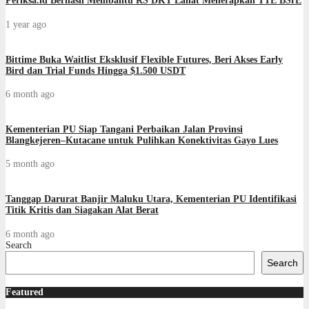
Periksa.id Berhasil Membantu RS DKT Lahat Menerapkan TTE BSrE
1 year ago
Bittime Buka Waitlist Eksklusif Flexible Futures, Beri Akses Early
Bird dan Trial Funds Hingga $1.500 USDT
6 month ago
Kementerian PU Siap Tangani Perbaikan Jalan Provinsi
Blangkejeren–Kutacane untuk Pulihkan Konektivitas Gayo Lues
5 month ago
Tanggap Darurat Banjir Maluku Utara, Kementerian PU Identifikasi
Titik Kritis dan Siagakan Alat Berat
6 month ago
Search
Search
Featured