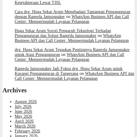
Kesejahteraan Lewat TJSL
Cara drg. Huga Sekar Arum Menghadapi Tantangan Pengangguran
dengan Raperda Jamsosnaker
on
WhatsApp Business API dan Call
Center: Mempermudah Layanan Pelanggan
Huga Sekar Arum Soroti Pengaruh Teknologi Terhadap
Pengangguran dan Solusi Raperda Jamsosnaker
on
WhatsApp
Business API dan Call Center: Mempermudah Layanan Pelanggan
drg. Huga Sekar Arum Tegaskan Pentingnya Raperda Jamsosnaker
untuk Atasi Pengangguran
on
WhatsApp Business API dan Call
Center: Mempermudah Layanan Pelanggan
Raperda Jamsosnaker Jadi Fokus drg. Huga Sekar Arum untuk
Kurangi Pengangguran di Tangerang
on
WhatsApp Business API dan
Call Center: Mempermudah Layanan Pelanggan
Archives
August 2026
July 2026
June 2026
May 2026
April 2026
March 2026
February 2026
January 2026