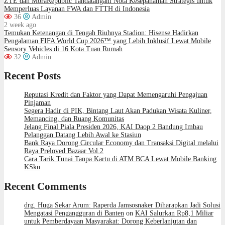
ZTE dan MoraRepublic Tandatangani Nota Kesepahaman Strategis untuk
Memperluas Layanan FWA dan FTTH di Indonesia
36
Admin
2 week ago
Temukan Ketenangan di Tengah Riuhnya Stadion: Hisense Hadirkan
Pengalaman FIFA World Cup 2026™ yang Lebih Inklusif Lewat Mobile
Sensory Vehicles di 16 Kota Tuan Rumah
32
Admin
Recent Posts
Reputasi Kredit dan Faktor yang Dapat Memengaruhi Pengajuan
Pinjaman
Segera Hadir di PIK, Bintang Laut Akan Padukan Wisata Kuliner,
Memancing, dan Ruang Komunitas
Jelang Final Piala Presiden 2026, KAI Daop 2 Bandung Imbau
Pelanggan Datang Lebih Awal ke Stasiun
Bank Raya Dorong Circular Economy dan Transaksi Digital melalui
Raya Preloved Bazaar Vol.2
Cara Tarik Tunai Tanpa Kartu di ATM BCA Lewat Mobile Banking
KSku
Recent Comments
drg. Huga Sekar Arum: Raperda Jamsosnaker Diharapkan Jadi Solusi
Mengatasi Pengangguran di Banten
on
KAI Salurkan Rp8,1 Miliar
untuk Pemberdayaan Masyarakat: Dorong Keberlanjutan dan