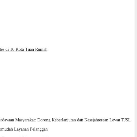
les di 16 Kota Tuan Rumah
rdayaan Masyarakat: Dorong Keberlanjutan dan Kesejahteraan Lewat TJSL
ermudah Layanan Pelanggan