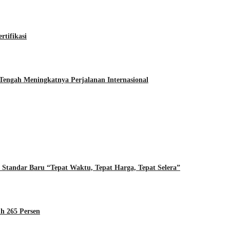
tifikasi
i Tengah Meningkatnya Perjalanan Internasional
Standar Baru “Tepat Waktu, Tepat Harga, Tepat Selera”
h 265 Persen