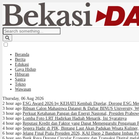
Beranda
Berita
Edukasi
Gaya Hidup
Hiburan
Sastra
Tekno
Wawasan
Thursday, 06 Aug 2026
2 hour ago
ESG Award 2026 by KEHATI Kembali Digelar, Dorong ESG Menja
3 hour ago
Ribuan Calon Mahasiswa Datangi & Daftar BINUS University, W
3 hour ago
Perkuat Ketahanan Pangan dan Energi Nasional, Presiden Prabowo
3 hour ago
Lomba Foto LRT Hadirkan Hadiah Menarik, Ini Syaratnya
4 hour ago
Reputasi Kredit dan Faktor yang Dapat Memengaruhi Pengajuan 
4 hour ago
Segera Hadir di PIK, Bintang Laut Akan Padukan Wisata Kuline
6 hour ago
Jelang Final Piala Presiden 2026, KAI Daop 2 Bandung Imbau Pe
6 hour ago
Bank Raya Dorong Circular Economy dan Transaksi Digital melal