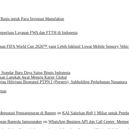
 Rusia untuk Pacu Investasi Manufaktur
emperluas Layanan FWA dan FTTH di Indonesia
man FIFA World Cup 2026™ yang Lebih Inklusif Lewat Mobile Sensory Vehic
tandar Baru Daya Saing Bisnis Indonesia
kan Langkah Awal Menuju Karier Global
jau Hilirisasi Bioetanol PTPN I (Persero), Subholding Perkebunan Nusantara
aman
Mengatasi Pengangguran di Banten
on
KAI Salurkan Rp8,1 Miliar untuk Pembe
gan Raperda Jamsosnaker
on
WhatsApp Business API dan Call Center: Memp