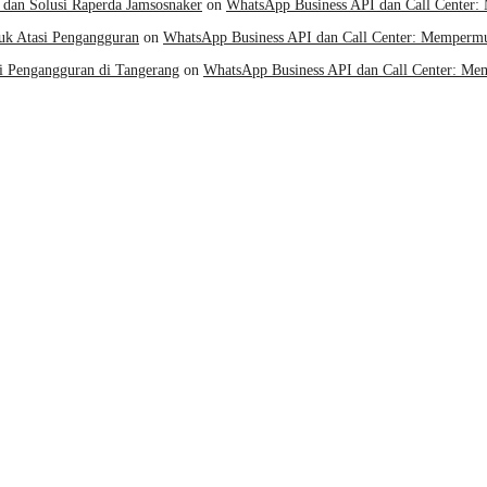
dan Solusi Raperda Jamsosnaker
on
WhatsApp Business API dan Call Center
uk Atasi Pengangguran
on
WhatsApp Business API dan Call Center: Memperm
i Pengangguran di Tangerang
on
WhatsApp Business API dan Call Center: M