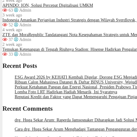
2 week ago
APINDO: ION, Solusi Percepat Digitalisasi UMKM
63
Admin
3 week ago
Indonesia Amankan Perjanjian Industri Strategis dengan Wilayah Sverdlovsk,
52
Admin
4 week ago
ZTE dan MoraRepublic Tandatangani Nota Kesepahaman Strategis untuk M
37
Admin
2 week ago
Temukan Ketenangan di Tengah Riuhnya Stadion: Hisense Hadirkan Pengala
33
Admin
Recent Posts
ESG Award 2026 by KEHATI Kembali Digelar, Dorong ESG Menjadi S
Ribuan Calon Mahasiswa Datangi & Daftar BINUS University, Wujud
Perkuat Ketahanan Pangan dan Energi Nasional, Presiden Prabowo Tin
Lomba Foto LRT Hadirkan Hadiah Menarik, Ini Syaratnya
Reputasi Kredit dan Faktor yang Dapat Memengaruhi Pengajuan Pinj
Recent Comments
drg. Huga Sekar Arum: Raperda Jamsosnaker Diharapkan Jadi Solusi 
Cara drg. Huga Sekar Arum Menghadapi Tantangan Pengangguran den