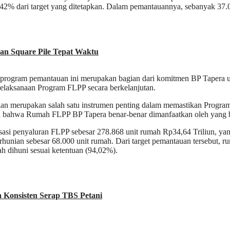
42% dari target yang ditetapkan. Dalam pemantauannya, sebanyak 37.0
an Square Pile Tepat Waktu
rogram pemantauan ini merupakan bagian dari komitmen BP Tapera 
pelaksanaan Program FLPP secara berkelanjutan.
ian merupakan salah satu instrumen penting dalam memastikan Program
kan bahwa Rumah FLPP BP Tapera benar-benar dimanfaatkan oleh yang b
isasi penyaluran FLPP sebesar 278.868 unit rumah Rp34,64 Triliun, ya
hunian sebesar 68.000 unit rumah. Dari target pemantauan tersebut, r
h dihuni sesuai ketentuan (94,02%).
 Konsisten Serap TBS Petani