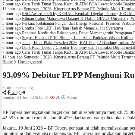
7 hour ago
Cara Tarik Tunai Tanpa Kartu di ATM BCA Lewat Mobile Banki
11 hour ago
Semester I 2026, Kinerja Arus Barang PT Pelindo Multi Termi
2 hour ago
ESG Award 2026 by KEHATI Kembali Digelar, Dorong ESG Menja
3 hour ago
Ribuan Calon Mahasiswa Datangi & Daftar BINUS University, W
3 hour ago
Perkuat Ketahanan Pangan dan Energi Nasional, Presiden Prabowo
3 hour ago
Lomba Foto LRT Hadirkan Hadiah Menarik, Ini Syaratnya
4 hour ago
Reputasi Kredit dan Faktor yang Dapat Memengaruhi Pengajuan 
4 hour ago
Segera Hadir di PIK, Bintang Laut Akan Padukan Wisata Kuline
6 hour ago
Jelang Final Piala Presiden 2026, KAI Daop 2 Bandung Imbau Pe
6 hour ago
Bank Raya Dorong Circular Economy dan Transaksi Digital melal
7 hour ago
Cara Tarik Tunai Tanpa Kartu di ATM BCA Lewat Mobile Banki
11 hour ago
Semester I 2026, Kinerja Arus Barang PT Pelindo Multi Termi
Home
Uncategorized
93,09% Debitur FLPP Menghuni Ru
3 minutes reading
Sunday, 21 Jun 2026 05:01
20
Admin
BP Tapera meningkatkan target dari tahun sebelumnya menjadi 75.000
42,595 ribu unit rumah, atau 36,42% dari target yang ditetapkan. D
Jakarta, 19 Juni 2026 – BP Tapera per saat ini telah merealisasikan 
monitoring dan evaluasi di lapangan, BP Tapera meningkatkan target 