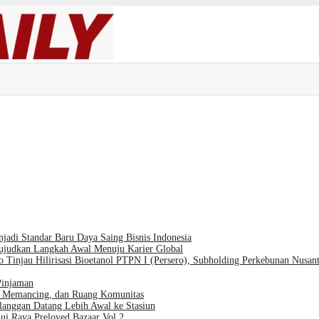
di Standar Baru Daya Saing Bisnis Indonesia
ujudkan Langkah Awal Menuju Karier Global
 Tinjau Hilirisasi Bioetanol PTPN I (Persero), Subholding Perkebunan Nusant
Pinjaman
r, Memancing, dan Ruang Komunitas
langgan Datang Lebih Awal ke Stasiun
ui Raya Preloved Bazaar Vol.2