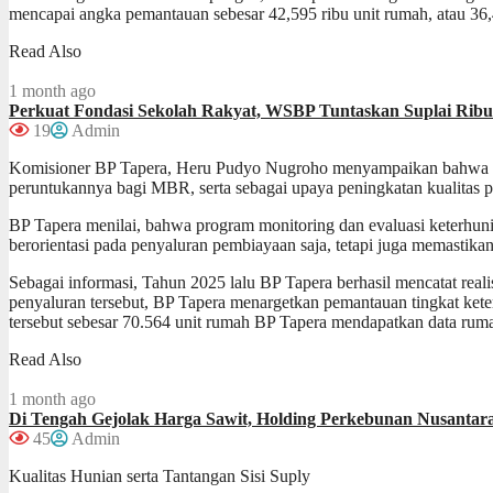
mencapai angka pemantauan sebesar 42,595 ribu unit rumah, atau 36,
Read Also
1 month ago
Perkuat Fondasi Sekolah Rakyat, WSBP Tuntaskan Suplai Ribu
19
Admin
Komisioner BP Tapera, Heru Pudyo Nugroho menyampaikan bahwa p
peruntukannya bagi MBR, serta sebagai upaya peningkatan kualitas 
BP Tapera menilai, bahwa program monitoring dan evaluasi keterhun
berorientasi pada penyaluran pembiayaan saja, tetapi juga memasti
Sebagai informasi, Tahun 2025 lalu BP Tapera berhasil mencatat real
penyaluran tersebut, BP Tapera menargetkan pemantauan tingkat keter
tersebut sebesar 70.564 unit rumah BP Tapera mendapatkan data ruma
Read Also
1 month ago
Di Tengah Gejolak Harga Sawit, Holding Perkebunan Nusantara
45
Admin
Kualitas Hunian serta Tantangan Sisi Suply