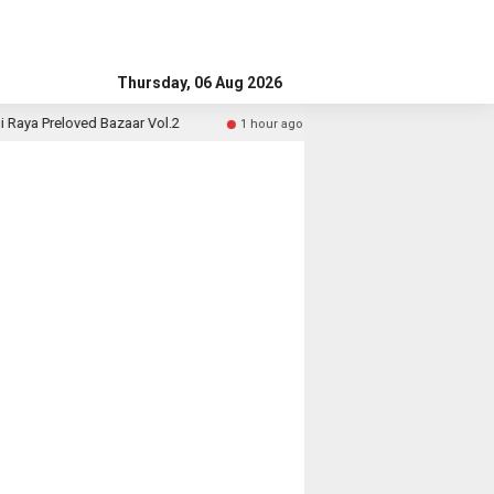
Thursday, 06 Aug 2026
ya Preloved Bazaar Vol.2
Cara Tarik Tunai Tanpa Kartu d
1 hour ago